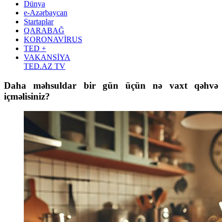
Dünya
e-Azərbaycan
Startaplar
QARABAĞ
KORONAVİRUS
TED +
VAKANSİYA
TED.AZ TV
Daha məhsuldar bir gün üçün nə vaxt qəhvə
içməlisiniz?