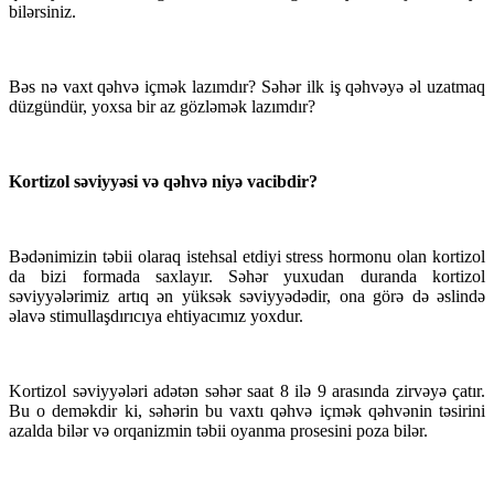
bilərsiniz.
Bəs nə vaxt qəhvə içmək lazımdır? Səhər ilk iş qəhvəyə əl uzatmaq
düzgündür, yoxsa bir az gözləmək lazımdır?
Kortizol səviyyəsi və qəhvə niyə vacibdir?
Bədənimizin təbii olaraq istehsal etdiyi stress hormonu olan kortizol
da bizi formada saxlayır. Səhər yuxudan duranda kortizol
səviyyələrimiz artıq ən yüksək səviyyədədir, ona görə də əslində
əlavə stimullaşdırıcıya ehtiyacımız yoxdur.
Kortizol səviyyələri adətən səhər saat 8 ilə 9 arasında zirvəyə çatır.
Bu o deməkdir ki, səhərin bu vaxtı qəhvə içmək qəhvənin təsirini
azalda bilər və orqanizmin təbii oyanma prosesini poza bilər.