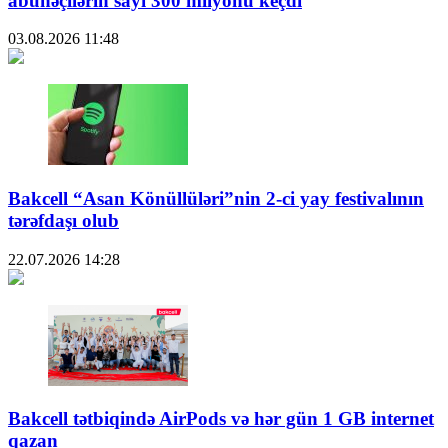
abunəçilərin sayı 300 milyonu keçdi
03.08.2026
11:48
Bakcell “Asan Könüllüləri”nin 2-ci yay festivalının
tərəfdaşı olub
22.07.2026
14:28
Bakcell tətbiqində AirPods və hər gün 1 GB internet
qazan