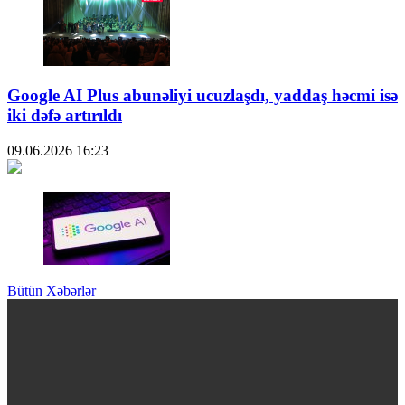
Google AI Plus abunəliyi ucuzlaşdı, yaddaş həcmi isə
iki dəfə artırıldı
09.06.2026
16:23
Bütün Xəbərlər