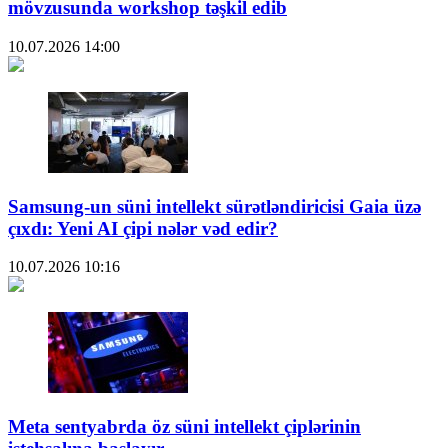
mövzusunda workshop təşkil edib
10.07.2026
14:00
Samsung-un süni intellekt sürətləndiricisi Gaia üzə
çıxdı: Yeni AI çipi nələr vəd edir?
10.07.2026
10:16
Meta sentyabrda öz süni intellekt çiplərinin