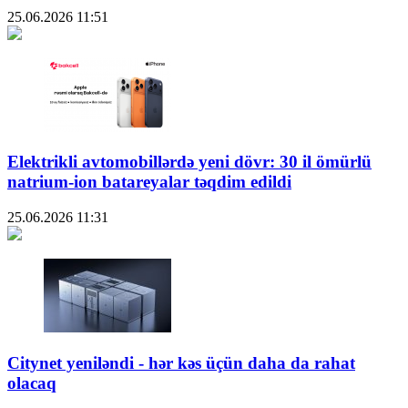
25.06.2026
11:51
Elektrikli avtomobillərdə yeni dövr: 30 il ömürlü
natrium-ion batareyalar təqdim edildi
25.06.2026
11:31
Citynet yeniləndi - hər kəs üçün daha da rahat
olacaq