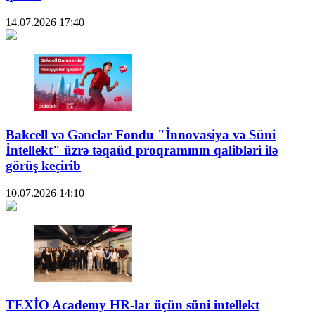
14.07.2026
17:40
Bakcell və Gənclər Fondu "İnnovasiya və Süni
İntellekt" üzrə təqaüd proqramının qalibləri ilə
görüş keçirib
10.07.2026
14:10
TEXİO Academy HR-lar üçün süni intellekt