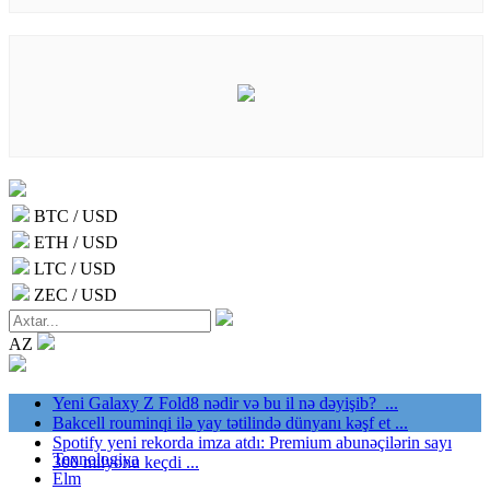
BTC / USD
ETH / USD
LTC / USD
ZEC / USD
AZ
Yeni Galaxy Z Fold8 nədir və bu il nə dəyişib? ...
Bakcell rouminqi ilə yay tətilində dünyanı kəşf et ...
Spotify yeni rekorda imza atdı: Premium abunəçilərin sayı
Texnologiya
300 milyonu keçdi ...
Elm