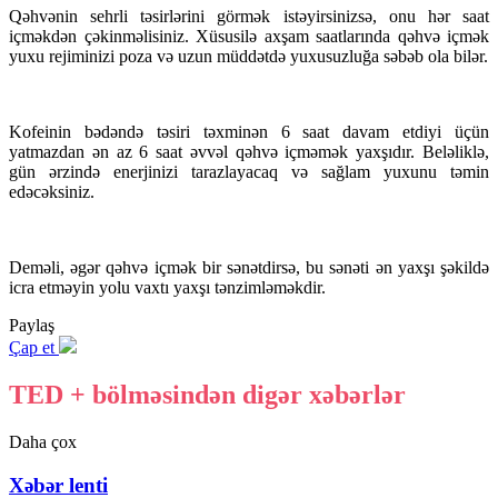
Qəhvənin sehrli təsirlərini görmək istəyirsinizsə, onu hər saat
içməkdən çəkinməlisiniz. Xüsusilə axşam saatlarında qəhvə içmək
yuxu rejiminizi poza və uzun müddətdə yuxusuzluğa səbəb ola bilər.
Kofeinin bədəndə təsiri təxminən 6 saat davam etdiyi üçün
yatmazdan ən az 6 saat əvvəl qəhvə içməmək yaxşıdır. Beləliklə,
gün ərzində enerjinizi tarazlayacaq və sağlam yuxunu təmin
edəcəksiniz.
Deməli, əgər qəhvə içmək bir sənətdirsə, bu sənəti ən yaxşı şəkildə
icra etməyin yolu vaxtı yaxşı tənzimləməkdir.
Paylaş
Çap et
TED + bölməsindən digər xəbərlər
Daha çox
Xəbər lenti