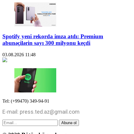
Spotify yeni rekorda imza atdı: Premium
abunəçilərin sayı 300 milyonu keçdi
03.08.2026
11:48
Tel: (+99470) 349-94-91
E-mail: press.ted.az@gmail.com
Abunə ol