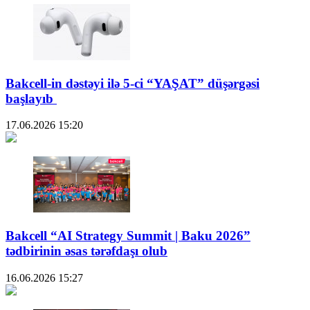
Bakcell-in dəstəyi ilə 5-ci “YAŞAT” düşərgəsi
başlayıb
17.06.2026
15:20
Bakcell “AI Strategy Summit | Baku 2026”
tədbirinin əsas tərəfdaşı olub
16.06.2026
15:27