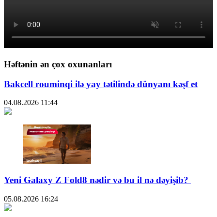
Həftənin ən çox oxunanları
Bakcell rouminqi ilə yay tətilində dünyanı kəşf et
04.08.2026
11:44
Yeni Galaxy Z Fold8 nədir və bu il nə dəyişib?
05.08.2026
16:24