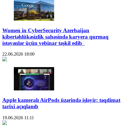
Women in CyberSecurity Azerbaijan
kibertəhlükəsizlik sahəsində karyera qurmaq
istəyənlər üçün vebinar təşkil edib
22.06.2026
18:00
Apple kameralı AirPods üzərində işləyir: təqdimat
tarixi açıqlanıb
19.06.2026
11:11