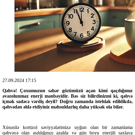
27.09.2024 17:15
Qəhvə! Çoxumuzun səhər gözümüzü açan kimi qaçdığımız
əvəzolunmaz enerji mənbəyidir. Bəs siz bilirdinizmi ki, qəhvə
içmək sadəcə vərdiş deyil? Doğru zamanda istehlak edildikdə,
qəhvədən əldə etdiyiniz məhsuldarlıq daha yüksək ola bilər.
Xüsusilə kortizol səviyyələrimizə uyğun olan bir zamanlama
qəhvəyə olan asılılığınızı azalda və gün boyu enerjili saxlaya