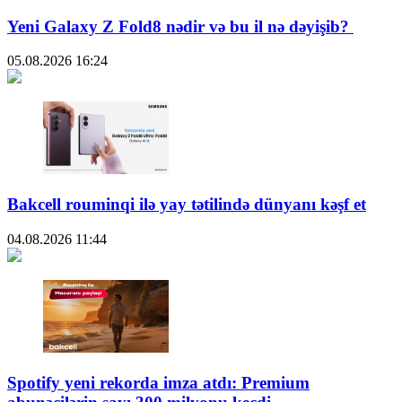
Yeni Galaxy Z Fold8 nədir və bu il nə dəyişib?
05.08.2026
16:24
Bakcell rouminqi ilə yay tətilində dünyanı kəşf et
04.08.2026
11:44
Spotify yeni rekorda imza atdı: Premium