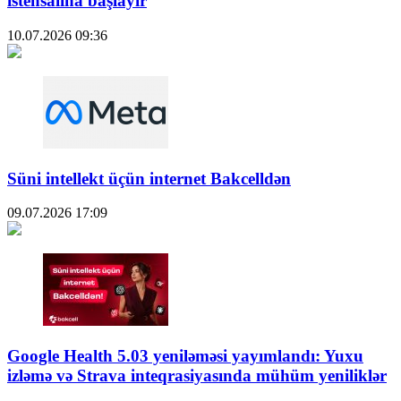
istehsalına başlayır
10.07.2026
09:36
Süni intellekt üçün internet Bakcelldən
09.07.2026
17:09
Google Health 5.03 yeniləməsi yayımlandı: Yuxu
izləmə və Strava inteqrasiyasında mühüm yeniliklər