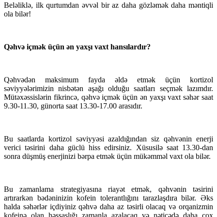
Beləliklə, ilk qurtumdan əvvəl bir az daha gözləmək daha məntiqli
ola bilər!
Qəhvə içmək üçün ən yaxşı vaxt hansılardır?
Qəhvədən maksimum fayda əldə etmək üçün kortizol
səviyyələrimizin nisbətən aşağı olduğu saatları seçmək lazımdır.
Mütəxəssislərin fikrincə, qəhvə içmək üçün ən yaxşı vaxt səhər saat
9.30-11.30, günorta saat 13.30-17.00 arasıdır.
Bu saatlarda kortizol səviyyəsi azaldığından siz qəhvənin enerji
verici təsirini daha güclü hiss edirsiniz. Xüsusilə saat 13.30-dan
sonra düşmüş enerjinizi bərpa etmək üçün mükəmməl vaxt ola bilər.
Bu zamanlama strategiyasına riayət etmək, qəhvənin təsirini
artırarkən bədəninizin kofein tolerantlığını tarazlaşdıra bilər. Əks
halda səhərlər içdiyiniz qəhvə daha az təsirli olacaq və orqanizmin
kofeinə olan həssaslığı zamanla azalacaq və nəticədə daha çox