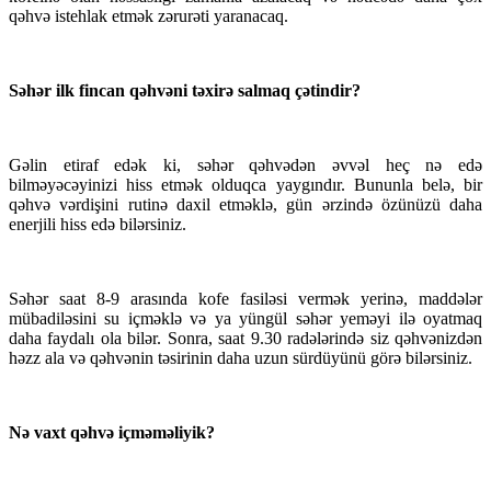
qəhvə istehlak etmək zərurəti yaranacaq.
Səhər ilk fincan qəhvəni təxirə salmaq çətindir?
Gəlin etiraf edək ki, səhər qəhvədən əvvəl heç nə edə
bilməyəcəyinizi hiss etmək olduqca yaygındır. Bununla belə, bir
qəhvə vərdişini rutinə daxil etməklə, gün ərzində özünüzü daha
enerjili hiss edə bilərsiniz.
Səhər saat 8-9 arasında kofe fasiləsi vermək yerinə, maddələr
mübadiləsini su içməklə və ya yüngül səhər yeməyi ilə oyatmaq
daha faydalı ola bilər. Sonra, saat 9.30 radələrində siz qəhvənizdən
həzz ala və qəhvənin təsirinin daha uzun sürdüyünü görə bilərsiniz.
Nə vaxt qəhvə içməməliyik?