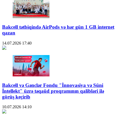
Bakcell tətbiqində AirPods və hər gün 1 GB internet
qazan
14.07.2026
17:40
Bakcell və Gənclər Fondu "İnnovasiya və Süni
İntellekt" üzrə təqaüd proqramının qalibləri ilə
görüş keçirib
10.07.2026
14:10