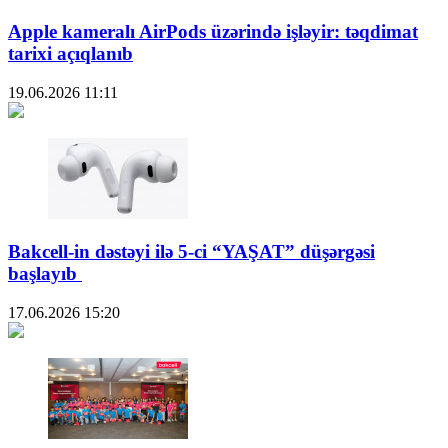
Apple kameralı AirPods üzərində işləyir: təqdimat
tarixi açıqlanıb
19.06.2026
11:11
Bakcell-in dəstəyi ilə 5-ci “YAŞAT” düşərgəsi
başlayıb
17.06.2026
15:20