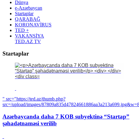
Dünya
e-Azərbaycan
Startaplar
QARABAĞ
KORONAVİRUS
TED +
VAKANSİYA
TED.AZ TV
Startaplar
" src="https://ted.az/thumb.php?
src=/upload/images/87809a835d47824661886aa3a213a699.jpg&w
Azərbaycanda daha 7 KOB subyektinə “Startap”
şəhadətnaməsi verilib