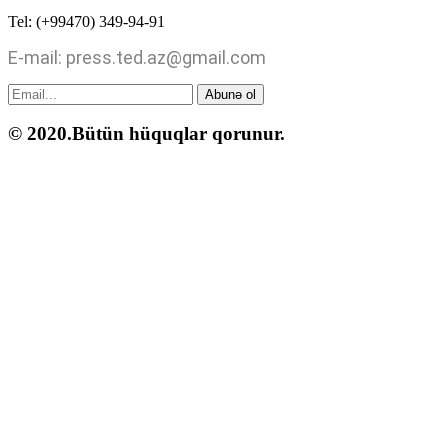
Tel: (+99470) 349-94-91
E-mail: press.ted.az@gmail.com
Abunə ol
© 2020.Bütün hüquqlar qorunur.