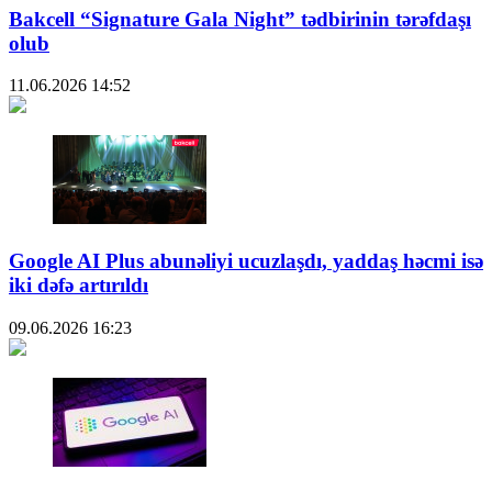
Bakcell “Signature Gala Night” tədbirinin tərəfdaşı
olub
11.06.2026
14:52
Google AI Plus abunəliyi ucuzlaşdı, yaddaş həcmi isə
iki dəfə artırıldı
09.06.2026
16:23