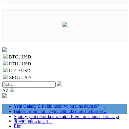
BTC / USD
ETH / USD
LTC / USD
ZEC / USD
AZ
Yeni Galaxy Z Fold8 nədir və bu il nə dəyişib? ...
Bakcell rouminqi ilə yay tətilində dünyanı kəşf et ...
Spotify yeni rekorda imza atdı: Premium abunəçilərin sayı
Texnologiya
300 milyonu keçdi ...
Elm