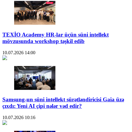
TEXİO Academy HR-lar üçün süni intellekt
mövzusunda workshop təşkil edib
10.07.2026
14:00
Samsung-un süni intellekt sürətləndiricisi Gaia üzə
çıxdı: Yeni AI çipi nələr vəd edir?
10.07.2026
10:16