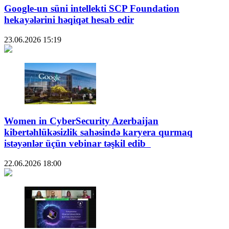
Google-un süni intellekti SCP Foundation
hekayələrini həqiqət hesab edir
23.06.2026
15:19
Women in CyberSecurity Azerbaijan
kibertəhlükəsizlik sahəsində karyera qurmaq
istəyənlər üçün vebinar təşkil edib
22.06.2026
18:00