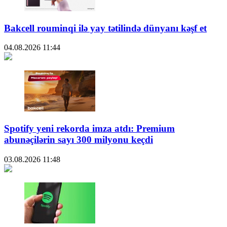
Bakcell rouminqi ilə yay tətilində dünyanı kəşf et
04.08.2026
11:44
Spotify yeni rekorda imza atdı: Premium
abunəçilərin sayı 300 milyonu keçdi
03.08.2026
11:48