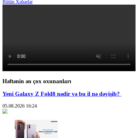
Bütün Xəbərlər
Həftənin ən çox oxunanları
Yeni Galaxy Z Fold8 nədir və bu il nə dəyişib?
05.08.2026
16:24