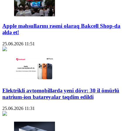
Apple məhsullarını rəsmi olaraq Bakcell Shop-da
əldə et!
25.06.2026
11:51
Elektrikli avtomobillərdə yeni dövr: 30 il ömürlü
natrium-ion batareyalar təqdim edildi
25.06.2026
11:31