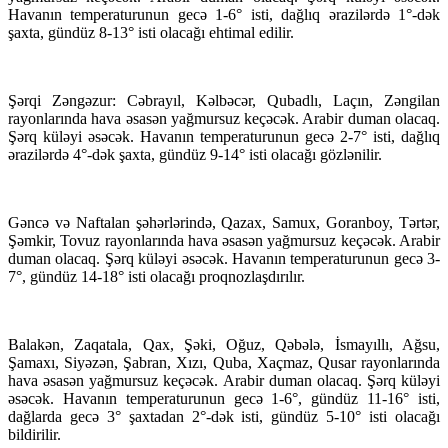
Havanın temperaturunun gecə 1-6° isti, dağlıq ərazilərdə 1°-dək
şaxta, gündüz 8-13° isti olacağı ehtimal edilir.
Şərqi Zəngəzur: Cəbrayıl, Kəlbəcər, Qubadlı, Laçın, Zəngilan
rayonlarında hava əsasən yağmursuz keçəcək. Arabir duman olacaq.
Şərq küləyi əsəcək. Havanın temperaturunun gecə 2-7° isti, dağlıq
ərazilərdə 4°-dək şaxta, gündüz 9-14° isti olacağı gözlənilir.
Gəncə və Naftalan şəhərlərində, Qazax, Samux, Goranboy, Tərtər,
Şəmkir, Tovuz rayonlarında hava əsasən yağmursuz keçəcək. Arabir
duman olacaq. Şərq küləyi əsəcək. Havanın temperaturunun gecə 3-
7°, gündüz 14-18° isti olacağı proqnozlaşdırılır.
Balakən, Zaqatala, Qax, Şəki, Oğuz, Qəbələ, İsmayıllı, Ağsu,
Şamaxı, Siyəzən, Şabran, Xızı, Quba, Xaçmaz, Qusar rayonlarında
hava əsasən yağmursuz keçəcək. Arabir duman olacaq. Şərq küləyi
əsəcək. Havanın temperaturunun gecə 1-6°, gündüz 11-16° isti,
dağlarda gecə 3° şaxtadan 2°-dək isti, gündüz 5-10° isti olacağı
bildirilir.