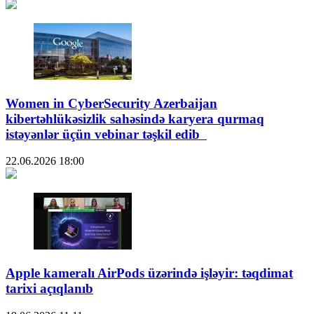
Women in CyberSecurity Azerbaijan
kibertəhlükəsizlik sahəsində karyera qurmaq
istəyənlər üçün vebinar təşkil edib
22.06.2026
18:00
Apple kameralı AirPods üzərində işləyir: təqdimat
tarixi açıqlanıb