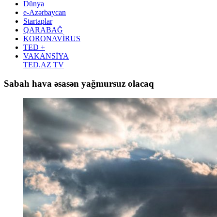
Dünya
e-Azərbaycan
Startaplar
QARABAĞ
KORONAVİRUS
TED +
VAKANSİYA
TED.AZ TV
Sabah hava əsasən yağmursuz olacaq