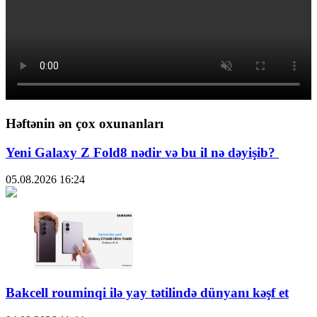
Həftənin ən çox oxunanları
Yeni Galaxy Z Fold8 nədir və bu il nə dəyişib?
05.08.2026
16:24
Bakcell rouminqi ilə yay tətilində dünyanı kəşf et