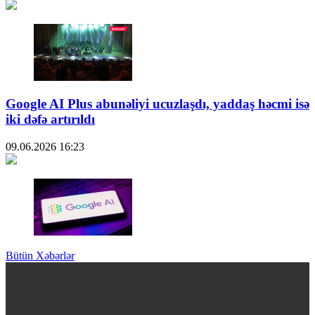
Google AI Plus abunəliyi ucuzlaşdı, yaddaş həcmi isə
iki dəfə artırıldı
09.06.2026
16:23
Bütün Xəbərlər