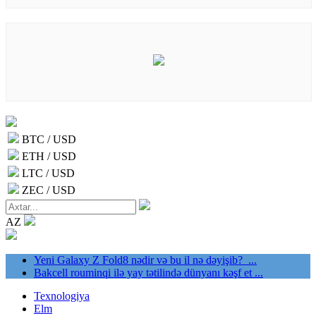
BTC / USD
ETH / USD
LTC / USD
ZEC / USD
AZ
Yeni Galaxy Z Fold8 nədir və bu il nə dəyişib? ...
Bakcell rouminqi ilə yay tətilində dünyanı kəşf et ...
Texnologiya
Elm