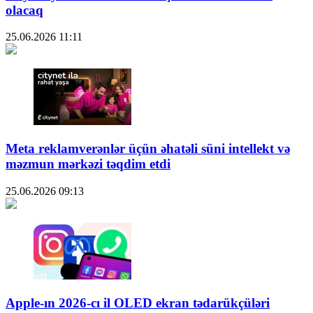
olacaq
25.06.2026
11:11
Meta reklamverənlər üçün əhatəli süni intellekt və
məzmun mərkəzi təqdim etdi
25.06.2026
09:13
Apple-ın 2026-cı il OLED ekran tədarükçüləri