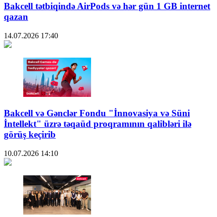
Bakcell tətbiqində AirPods və hər gün 1 GB internet
qazan
14.07.2026
17:40
Bakcell və Gənclər Fondu "İnnovasiya və Süni
İntellekt" üzrə təqaüd proqramının qalibləri ilə
görüş keçirib
10.07.2026
14:10