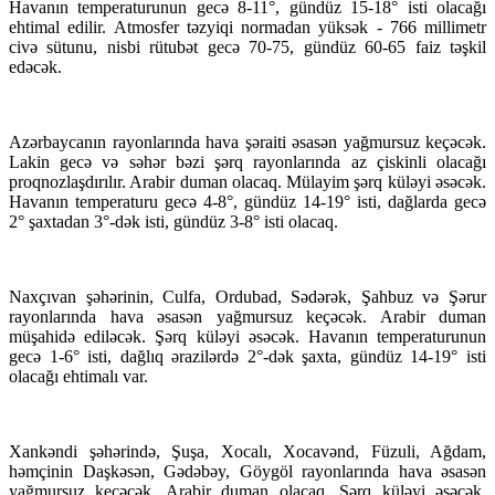
Havanın temperaturunun gecə 8-11°, gündüz 15-18° isti olacağı
ehtimal edilir. Atmosfer təzyiqi normadan yüksək - 766 millimetr
civə sütunu, nisbi rütubət gecə 70-75, gündüz 60-65 faiz təşkil
edəcək.
Azərbaycanın rayonlarında hava şəraiti əsasən yağmursuz keçəcək.
Lakin gecə və səhər bəzi şərq rayonlarında az çiskinli olacağı
proqnozlaşdırılır. Arabir duman olacaq. Mülayim şərq küləyi əsəcək.
Havanın temperaturu gecə 4-8°, gündüz 14-19° isti, dağlarda gecə
2° şaxtadan 3°-dək isti, gündüz 3-8° isti olacaq.
Naxçıvan şəhərinin, Culfa, Ordubad, Sədərək, Şahbuz və Şərur
rayonlarında hava əsasən yağmursuz keçəcək. Arabir duman
müşahidə ediləcək. Şərq küləyi əsəcək. Havanın temperaturunun
gecə 1-6° isti, dağlıq ərazilərdə 2°-dək şaxta, gündüz 14-19° isti
olacağı ehtimalı var.
Xankəndi şəhərində, Şuşa, Xocalı, Xocavənd, Füzuli, Ağdam,
həmçinin Daşkəsən, Gədəbəy, Göygöl rayonlarında hava əsasən
yağmursuz keçəcək. Arabir duman olacaq. Şərq küləyi əsəcək.