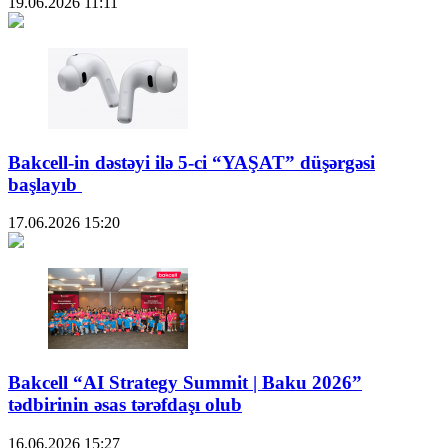
19.06.2026
11:11
Bakcell-in dəstəyi ilə 5-ci “YAŞAT” düşərgəsi
başlayıb
17.06.2026
15:20
Bakcell “AI Strategy Summit | Baku 2026”
tədbirinin əsas tərəfdaşı olub
16.06.2026
15:27