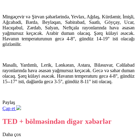
Mingəçevir və Şirvan şəhərlərində, Yevlax, Ağdaş, Kürdəmir, İmişli,
Ağcabədi, Bərdə, Beyləqan, Sabirabad, Saatlı, Göyçay, Ucar,
Hacıqabul, Zərdab, Salyan, Neftçala rayonlarında hava əsasən
yağmursuz keçəcək. Arabir duman olacaq. Şərq küləyi əsəcək.
Havanın temperaturunun gecə 4-8°, gündüz 14-19° isti olacağı
gözlənilir.
Masallı, Yardımlı, Lerik, Lənkəran, Astara, Biləsuvar, Cəlilabad
rayonlarında hava əsasən yağmursuz keçəcək. Gecə və səhər duman
olacaq. Şərq küləyi əsəcək. Havanın temperaturu gecə 4-8°, gündüz
15--17° isti, dağlarda gecə 3-5°, gündüz 8-11° isti olacaq.
Paylaş
Çap et
TED + bölməsindən digər xəbərlər
Daha çox