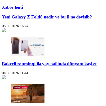
Xəbər lenti
Yeni Galaxy Z Fold8 nədir və bu il nə dəyişib?
05.08.2026
16:24
Bakcell rouminqi ilə yay tətilində dünyanı kəşf et
04.08.2026
11:44