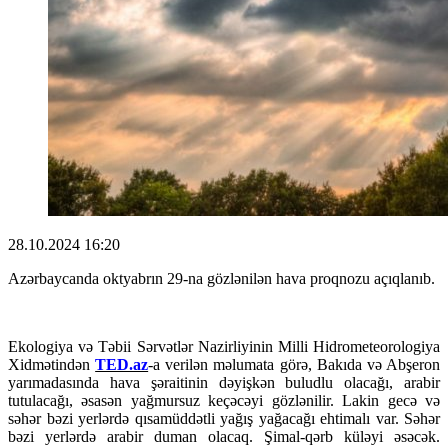
28.10.2024 16:20
Azərbaycanda oktyabrın 29-na gözlənilən hava proqnozu açıqlanıb.
Ekologiya və Təbii Sərvətlər Nazirliyinin Milli Hidrometeorologiya
Xidmətindən
TED.az
-a verilən məlumata görə, Bakıda və Abşeron
yarımadasında hava şəraitinin dəyişkən buludlu olacağı, arabir
tutulacağı, əsasən yağmursuz keçəcəyi gözlənilir. Lakin gecə və
səhər bəzi yerlərdə qısamüddətli yağış yağacağı ehtimalı var. Səhər
bəzi yerlərdə arabir duman olacaq. Şimal-qərb küləyi əsəcək.