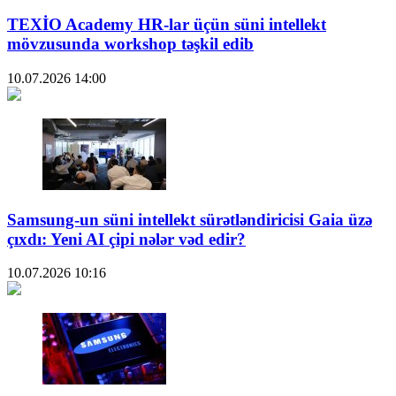
TEXİO Academy HR-lar üçün süni intellekt
mövzusunda workshop təşkil edib
10.07.2026
14:00
Samsung-un süni intellekt sürətləndiricisi Gaia üzə
çıxdı: Yeni AI çipi nələr vəd edir?
10.07.2026
10:16