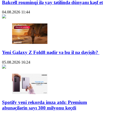
Bakcell rouminqi ilə yay tətilində dünyanı kəşf et
04.08.2026
11:44
Yeni Galaxy Z Fold8 nədir və bu il nə dəyişib?
05.08.2026
16:24
Spotify yeni rekorda imza atdı: Premium
abunəçilərin sayı 300 milyonu keçdi