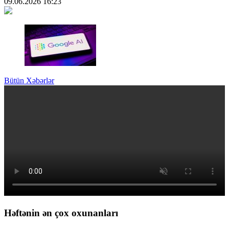
09.06.2026
16:23
Bütün Xəbərlər
Həftənin ən çox oxunanları