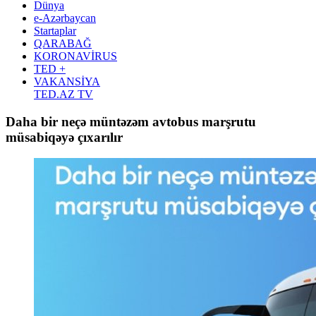
Dünya
e-Azərbaycan
Startaplar
QARABAĞ
KORONAVİRUS
TED +
VAKANSİYA
TED.AZ TV
Daha bir neçə müntəzəm avtobus marşrutu
müsabiqəyə çıxarılır