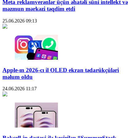
Meta reklamverənlər üçün əhatəli süni intellekt və
məzmun mərkəzi təqdim etdi
25.06.2026
09:13
Apple-ın 2026-cı il OLED ekran tədarükçüləri
məlum oldu
24.06.2026
11:17
Bakcell-in dəstəyi ilə keçirilən “SummerStack