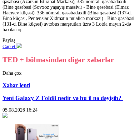
qəsəbəsi (Azərsun İstirahət Mərkəzi), 335 nömrəli qəsəbədaxili
(Binə qəsəbəsi (Sovxoz yaşayış massivi) - Binə qəsəbəsi (Elmaz
Hacıyev küçəsi), 336 nömrəli qəsəbədaxili (Binə qəsəbəsi (137-ci
Binə küçəsi, Pentensiar Xidmətin müalicə mərkəzi) - Binə qəsəbəsi
(131-ci Binə küçəsi) avtobus marşrutları üzrə 3 Lotda mayın 2-də
baxılacaq.
Paylaş
Çap et
TED + bölməsindən digər xəbərlər
Daha çox
Xəbər lenti
Yeni Galaxy Z Fold8 nədir və bu il nə dəyişib?
05.08.2026
16:24