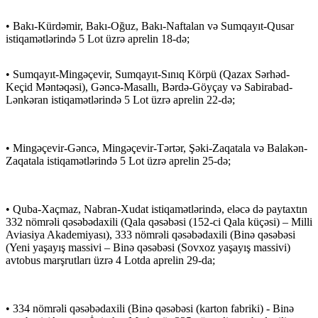
• Bakı-Kürdəmir, Bakı-Oğuz, Bakı-Naftalan və Sumqayıt-Qusar
istiqamətlərində 5 Lot üzrə aprelin 18-də;
• Sumqayıt-Mingəçevir, Sumqayıt-Sınıq Körpü (Qazax Sərhəd-
Keçid Məntəqəsi), Gəncə-Masallı, Bərdə-Göyçay və Sabirabad-
Lənkəran istiqamətlərində 5 Lot üzrə aprelin 22-də;
• Mingəçevir-Gəncə, Mingəçevir-Tərtər, Şəki-Zaqatala və Balakən-
Zaqatala istiqamətlərində 5 Lot üzrə aprelin 25-də;
• Quba-Xaçmaz, Nabran-Xudat istiqamətlərində, eləcə də paytaxtın
332 nömrəli qəsəbədaxili (Qala qəsəbəsi (152-ci Qala küçəsi) – Milli
Aviasiya Akademiyası), 333 nömrəli qəsəbədaxili (Binə qəsəbəsi
(Yeni yaşayış massivi – Binə qəsəbəsi (Sovxoz yaşayış massivi)
avtobus marşrutları üzrə 4 Lotda aprelin 29-da;
• 334 nömrəli qəsəbədaxili (Binə qəsəbəsi (karton fabriki) - Binə