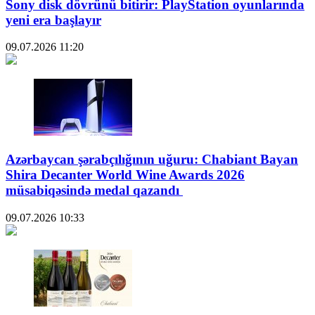
Sony disk dövrünü bitirir: PlayStation oyunlarında
yeni era başlayır
09.07.2026
11:20
Azərbaycan şərabçılığının uğuru: Chabiant Bayan
Shira Decanter World Wine Awards 2026
müsabiqəsində medal qazandı
09.07.2026
10:33