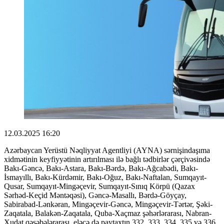
12.03.2025 16:20
Azərbaycan Yerüstü Nəqliyyat Agentliyi (AYNA) sərnişindaşıma
xidmətinin keyfiyyətinin artırılması ilə bağlı tədbirlər çərçivəsində
Bakı-Gəncə, Bakı-Astara, Bakı-Bərdə, Bakı-Ağcabədi, Bakı-
İsmayıllı, Bakı-Kürdəmir, Bakı-Oğuz, Bakı-Naftalan, Sumqayıt-
Qusar, Sumqayıt-Mingəçevir, Sumqayıt-Sınıq Körpü (Qazax
Sərhəd-Keçid Məntəqəsi), Gəncə-Masallı, Bərdə-Göyçay,
Sabirabad-Lənkəran, Mingəçevir-Gəncə, Mingəçevir-Tərtər, Şəki-
Zaqatala, Balakən-Zaqatala, Quba-Xaçmaz şəhərlərarası, Nabran-
Xudat qəsəbələrarası, eləcə də paytaxtın 332, 333, 334, 335 və 336