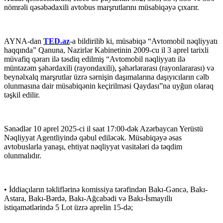
nömrəli qəsəbədaxili avtobus marşrutlarını müsabiqəyə çıxarır.
AYNA-dan
TED.az
-a bildirilib ki, müsabiqə “Avtomobil nəqliyyatı
haqqında” Qanuna, Nazirlər Kabinetinin 2009-cu il 3 aprel tarixli
müvafiq qərarı ilə təsdiq edilmiş “Avtomobil nəqliyyatı ilə
müntəzəm şəhərdaxili (rayondaxili), şəhərlərarası (rayonlararası) və
beynəlxalq marşrutlar üzrə sərnişin daşımalarına daşıyıcıların cəlb
olunmasına dair müsabiqənin keçirilməsi Qaydası”na uyğun olaraq
təşkil edilir.
Sənədlər 10 aprel 2025-ci il saat 17:00-dək Azərbaycan Yerüstü
Nəqliyyat Agentliyində qəbul ediləcək. Müsabiqəyə əsas
avtobuslarla yanaşı, ehtiyat nəqliyyat vasitələri də təqdim
olunmalıdır.
• İddiaçıların təkliflərinə komissiya tərəfindən Bakı-Gəncə, Bakı-
Astara, Bakı-Bərdə, Bakı-Ağcabədi və Bakı-İsmayıllı
istiqamətlərində 5 Lot üzrə aprelin 15-də;