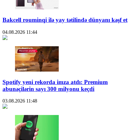
Bakcell rouminqi ilə yay tətilində dünyanı kəşf et
04.08.2026
11:44
Spotify yeni rekorda imza atdı: Premium
abunəçilərin sayı 300 milyonu keçdi
03.08.2026
11:48