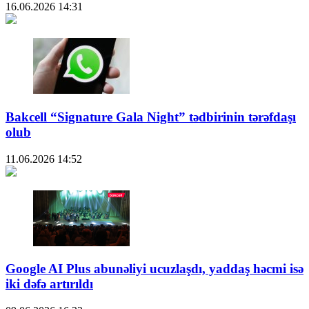
16.06.2026
14:31
Bakcell “Signature Gala Night” tədbirinin tərəfdaşı
olub
11.06.2026
14:52
Google AI Plus abunəliyi ucuzlaşdı, yaddaş həcmi isə
iki dəfə artırıldı