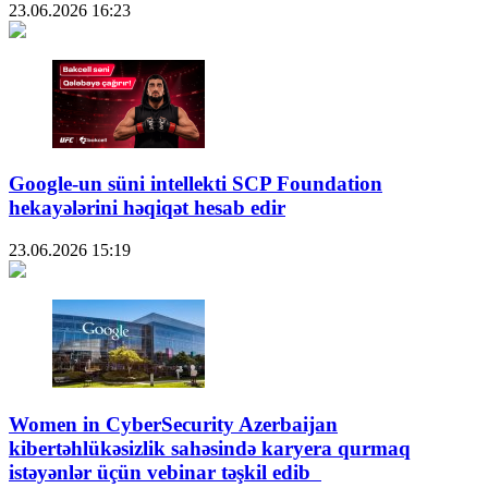
23.06.2026
16:23
Google-un süni intellekti SCP Foundation
hekayələrini həqiqət hesab edir
23.06.2026
15:19
Women in CyberSecurity Azerbaijan
kibertəhlükəsizlik sahəsində karyera qurmaq
istəyənlər üçün vebinar təşkil edib