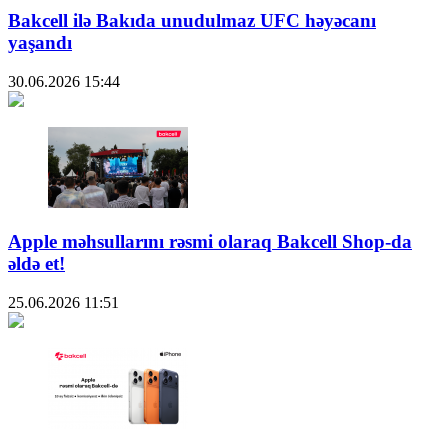
Bakcell ilə Bakıda unudulmaz UFC həyəcanı
yaşandı
30.06.2026
15:44
Apple məhsullarını rəsmi olaraq Bakcell Shop-da
əldə et!
25.06.2026
11:51