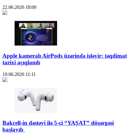
22.06.2026
18:00
Apple kameralı AirPods üzərində işləyir: təqdimat
tarixi açıqlanıb
19.06.2026
11:11
Bakcell-in dəstəyi ilə 5-ci “YAŞAT” düşərgəsi
başlayıb