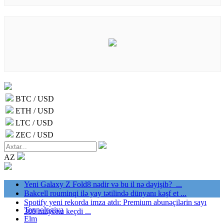
BTC / USD
ETH / USD
LTC / USD
ZEC / USD
AZ
Yeni Galaxy Z Fold8 nədir və bu il nə dəyişib? ...
Bakcell rouminqi ilə yay tətilində dünyanı kəşf et ...
Spotify yeni rekorda imza atdı: Premium abunəçilərin sayı
Texnologiya
300 milyonu keçdi ...
Elm