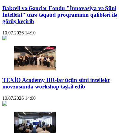
Bakcell və Gənclər Fondu "İnnovasiya və Süni
İntellekt" üzrə təqaüd proqramının qalibləri ilə
görüş keçirib
10.07.2026
14:10
TEXİO Academy HR-lar üçün süni intellekt
mövzusunda workshop təşkil edib
10.07.2026
14:00