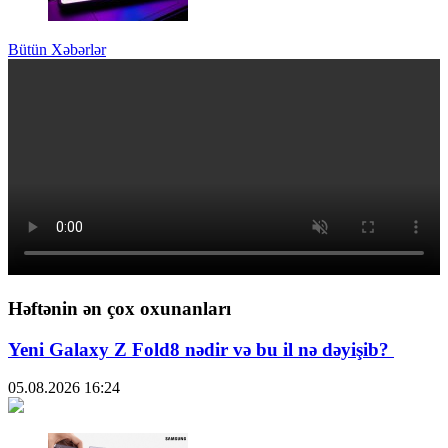
Bütün Xəbərlər
Həftənin ən çox oxunanları
Yeni Galaxy Z Fold8 nədir və bu il nə dəyişib?
05.08.2026
16:24