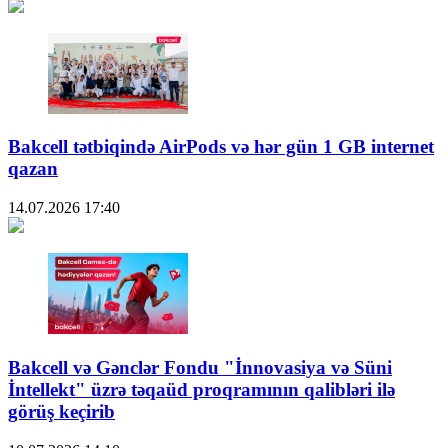
Bakcell tətbiqində AirPods və hər gün 1 GB internet
qazan
14.07.2026
17:40
Bakcell və Gənclər Fondu "İnnovasiya və Süni
İntellekt" üzrə təqaüd proqramının qalibləri ilə
görüş keçirib