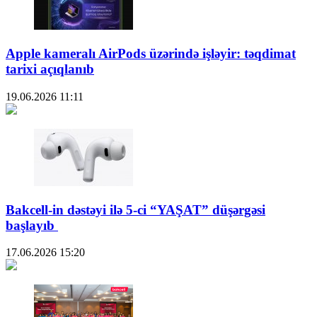
Apple kameralı AirPods üzərində işləyir: təqdimat
tarixi açıqlanıb
19.06.2026
11:11
Bakcell-in dəstəyi ilə 5-ci “YAŞAT” düşərgəsi
başlayıb
17.06.2026
15:20