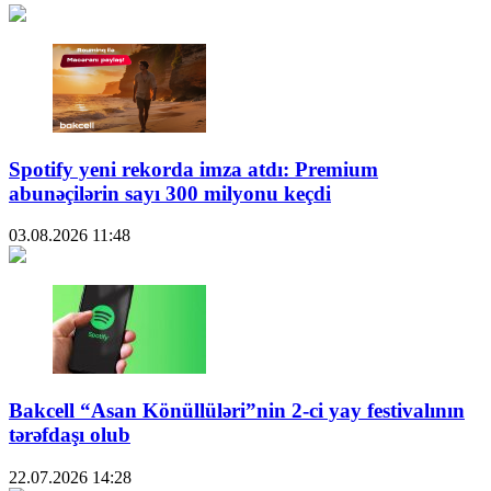
Spotify yeni rekorda imza atdı: Premium
abunəçilərin sayı 300 milyonu keçdi
03.08.2026
11:48
Bakcell “Asan Könüllüləri”nin 2-ci yay festivalının
tərəfdaşı olub
22.07.2026
14:28