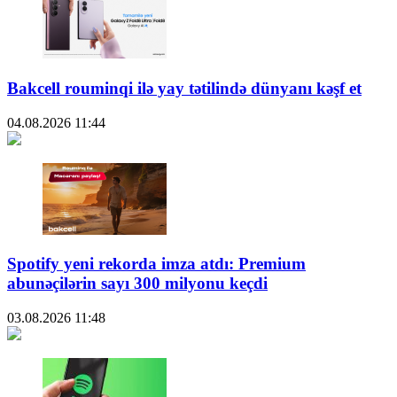
Bakcell rouminqi ilə yay tətilində dünyanı kəşf et
04.08.2026
11:44
Spotify yeni rekorda imza atdı: Premium
abunəçilərin sayı 300 milyonu keçdi
03.08.2026
11:48