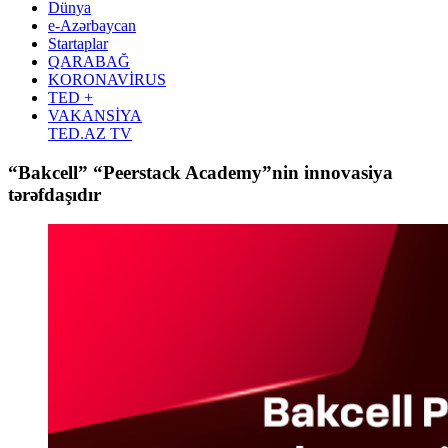
Dünya
e-Azərbaycan
Startaplar
QARABAĞ
KORONAVİRUS
TED +
VAKANSİYA
TED.AZ TV
“Bakcell” “Peerstack Academy”nin innovasiya
tərəfdaşıdır