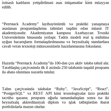
ixtisaslı kadrların yetişdirilməsi əsas istiqamətlər kimi müəyyən
edilib.
“Peerstack Academy” layihəyönümlü və praktiki yanaşmaya
əsaslanan proqramlaşdırma təlimləri təqdim edən müasir IT
akademiyasıdır. Akademiyanın kampusu Azərbaycan Texniki
Universitetinin binasında yerləşir. Tədris modeli real iş mühitinə
uyğun bacarıqların formalaşdırılmasına və beynəlxalq standartlara
cavab verən texnoloji mütəxəssislərin hazırlanmasına fokuslanır.
Hazırda “Peerstack Academy”də 100-dən çox aktiv tələbə təhsil alır.
Tərəfdaşlıq çərçivəsində ilk il ərzində 250 tələbənin təqaüd proqramı
ilə əhatə olunması nəzərdə tutulur.
Təlim çərçivəsində tələbələr “Ruby”, “JavaScript”, “React”,
“PostgreSQL” və REST API kimi texnologiyalar üzrə praktiki
təcrübə qazanır, proqramı uğurla tamamladıqdan sonra isə iki
beynəlxalq akkreditasiyalı diplom və işlək tətbiqlərdən ibarət
portfoliolarla məzun olurlar.