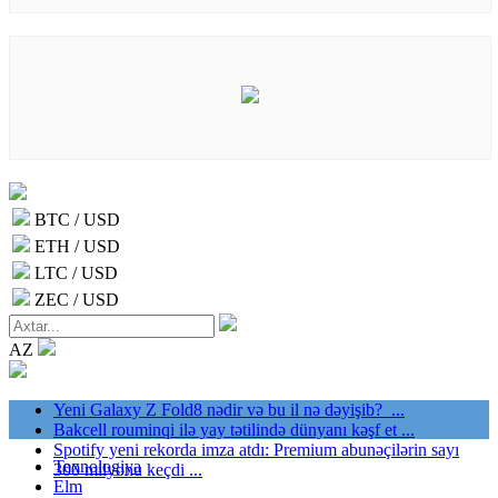
BTC / USD
ETH / USD
LTC / USD
ZEC / USD
AZ
Yeni Galaxy Z Fold8 nədir və bu il nə dəyişib? ...
Bakcell rouminqi ilə yay tətilində dünyanı kəşf et ...
Spotify yeni rekorda imza atdı: Premium abunəçilərin sayı
Texnologiya
300 milyonu keçdi ...
Elm