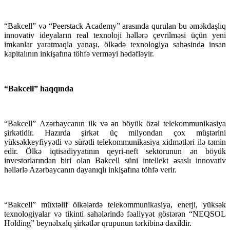
“Bakcell” və “Peerstack Academy” arasında qurulan bu əməkdaşlıq
innovativ ideyaların real texnoloji həllərə çevrilməsi üçün yeni
imkanlar yaratmaqla yanaşı, ölkədə texnologiya sahəsində insan
kapitalının inkişafına töhfə verməyi hədəfləyir.
“Bakcell” haqqında
“Bakcell” Azərbaycanın ilk və ən böyük özəl telekommunikasiya
şirkətidir. Hazırda şirkət üç milyondan çox müştərini
yüksəkkeyfiyyətli və sürətli telekommunikasiya xidmətləri ilə təmin
edir. Ölkə iqtisadiyyatının qeyri-neft sektorunun ən böyük
investorlarından biri olan Bakcell süni intellekt əsaslı innovativ
həllərlə Azərbaycanın dayanıqlı inkişafına töhfə verir.
“Bakcell” müxtəlif ölkələrdə telekommunikasiya, enerji, yüksək
texnologiyalar və tikinti sahələrində fəaliyyət göstərən “NEQSOL
Holding” beynəlxalq şirkətlər qrupunun tərkibinə daxildir.