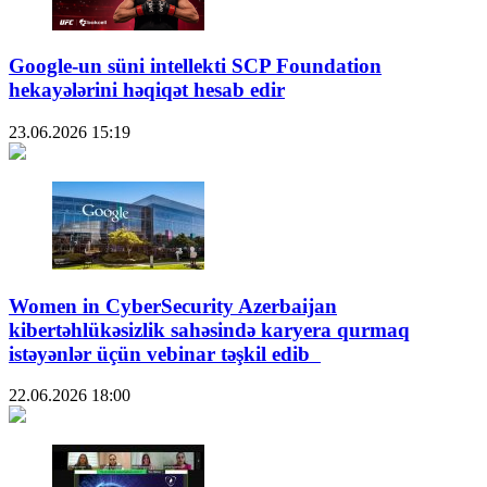
Google-un süni intellekti SCP Foundation
hekayələrini həqiqət hesab edir
23.06.2026
15:19
Women in CyberSecurity Azerbaijan
kibertəhlükəsizlik sahəsində karyera qurmaq
istəyənlər üçün vebinar təşkil edib
22.06.2026
18:00