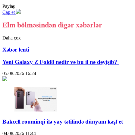
Paylaş
Çap et
Elm bölməsindən digər xəbərlər
Daha çox
Xəbər lenti
Yeni Galaxy Z Fold8 nədir və bu il nə dəyişib?
05.08.2026
16:24
Bakcell rouminqi ilə yay tətilində dünyanı kəşf et
04.08.2026
11:44