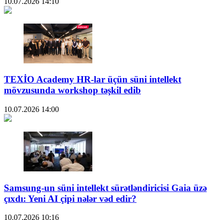
10.07.2026
14:10
TEXİO Academy HR-lar üçün süni intellekt
mövzusunda workshop təşkil edib
10.07.2026
14:00
Samsung-un süni intellekt sürətləndiricisi Gaia üzə
çıxdı: Yeni AI çipi nələr vəd edir?
10.07.2026
10:16