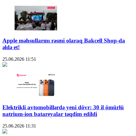
Apple məhsullarını rəsmi olaraq Bakcell Shop-da
əldə et!
25.06.2026
11:51
Elektrikli avtomobillərdə yeni dövr: 30 il ömürlü
natrium-ion batareyalar təqdim edildi
25.06.2026
11:31