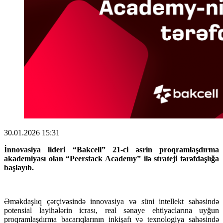
30.01.2026 15:31
İnnovasiya lideri “Bakcell” 21-ci əsrin proqramlaşdırma
akademiyası olan “Peerstack Academy” ilə strateji tərəfdaşlığa
başlayıb.
Əməkdaşlıq çərçivəsində innovasiya və süni intellekt sahəsində
potensial layihələrin icrası, real sənaye ehtiyaclarına uyğun
proqramlaşdırma bacarıqlarının inkişafı və texnologiya sahəsində