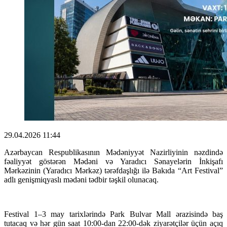
29.04.2026 11:44
Azərbaycan Respublikasının Mədəniyyət Nazirliyinin nəzdində
fəaliyyət göstərən Mədəni və Yaradıcı Sənayelərin İnkişafı
Mərkəzinin (Yaradıcı Mərkəz) tərəfdaşlığı ilə Bakıda “Art Festival”
adlı genişmiqyaslı mədəni tədbir təşkil olunacaq.
Festival 1–3 may tarixlərində Park Bulvar Mall ərazisində baş
tutacaq və hər gün saat 10:00-dan 22:00-dək ziyarətçilər üçün açıq