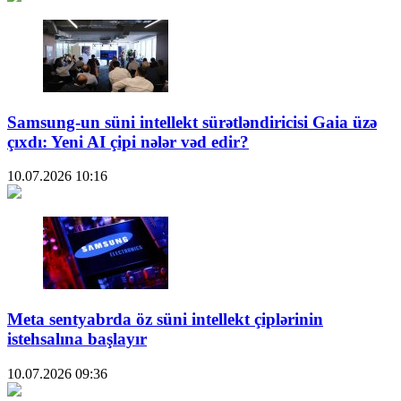
Samsung-un süni intellekt sürətləndiricisi Gaia üzə
çıxdı: Yeni AI çipi nələr vəd edir?
10.07.2026
10:16
Meta sentyabrda öz süni intellekt çiplərinin
istehsalına başlayır
10.07.2026
09:36