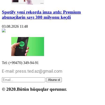
Spotify yeni rekorda imza atdı: Premium
abunəçilərin sayı 300 milyonu keçdi
03.08.2026
11:48
Tel: (+99470) 349-94-91
E-mail: press.ted.az@gmail.com
Abunə ol
© 2020.Bütün hüquqlar qorunur.