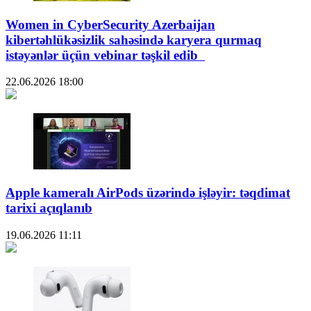
Women in CyberSecurity Azerbaijan
kibertəhlükəsizlik sahəsində karyera qurmaq
istəyənlər üçün vebinar təşkil edib
22.06.2026
18:00
Apple kameralı AirPods üzərində işləyir: təqdimat
tarixi açıqlanıb
19.06.2026
11:11