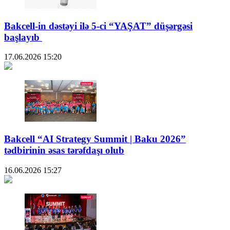
Bakcell-in dəstəyi ilə 5-ci “YAŞAT” düşərgəsi
başlayıb
17.06.2026
15:20
Bakcell “AI Strategy Summit | Baku 2026”
tədbirinin əsas tərəfdaşı olub
16.06.2026
15:27