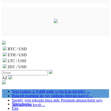
BTC / USD
ETH / USD
LTC / USD
ZEC / USD
AZ
Yeni Galaxy Z Fold8 nədir və bu il nə dəyişib? ...
Bakcell rouminqi ilə yay tətilində dünyanı kəşf et ...
Spotify yeni rekorda imza atdı: Premium abunəçilərin sayı
Texnologiya
300 milyonu keçdi ...
Elm