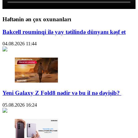
Həftənin ən çox oxunanları
Bakcell rouminqi ilə yay tətilində dünyanı kəşf et
04.08.2026
11:44
Yeni Galaxy Z Fold8 nədir və bu il nə dəyişib?
05.08.2026
16:24