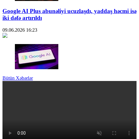
Google AI Plus abunəliyi ucuzlaşdı, yaddaş həcmi isə
iki dəfə artırıldı
09.06.2026
16:23
Bütün Xəbərlər