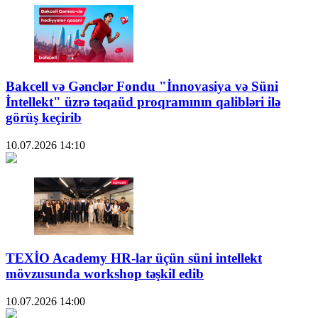
Bakcell və Gənclər Fondu "İnnovasiya və Süni
İntellekt" üzrə təqaüd proqramının qalibləri ilə
görüş keçirib
10.07.2026
14:10
TEXİO Academy HR-lar üçün süni intellekt
mövzusunda workshop təşkil edib
10.07.2026
14:00