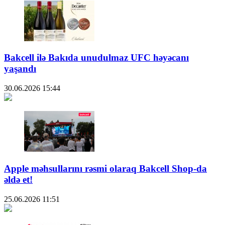
Bakcell ilə Bakıda unudulmaz UFC həyəcanı
yaşandı
30.06.2026
15:44
Apple məhsullarını rəsmi olaraq Bakcell Shop-da
əldə et!
25.06.2026
11:51