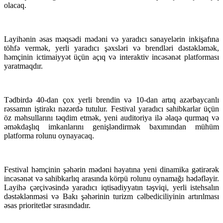
olacaq.
Layihənin əsas məqsədi mədəni və yaradıcı sənayelərin inkişafına
töhfə vermək, yerli yaradıcı şəxsləri və brendləri dəstəkləmək,
həmçinin ictimaiyyət üçün açıq və interaktiv incəsənət platforması
yaratmaqdır.
Tədbirdə 40-dan çox yerli brendin və 10-dan artıq azərbaycanlı
rəssamın iştirakı nəzərdə tutulur. Festival yaradıcı sahibkarlar üçün
öz məhsullarını təqdim etmək, yeni auditoriya ilə əlaqə qurmaq və
əməkdaşlıq imkanlarını genişləndirmək baxımından mühüm
platforma rolunu oynayacaq.
Festival həmçinin şəhərin mədəni həyatına yeni dinamika gətirərək
incəsənət və sahibkarlıq arasında körpü rolunu oynamağı hədəfləyir.
Layihə çərçivəsində yaradıcı iqtisadiyyatın təşviqi, yerli istehsalın
dəstəklənməsi və Bakı şəhərinin turizm cəlbediciliyinin artırılması
əsas prioritetlər sırasındadır.