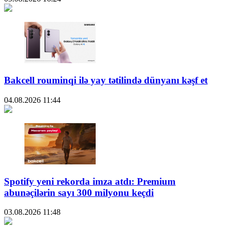
Bakcell rouminqi ilə yay tətilində dünyanı kəşf et
04.08.2026
11:44
Spotify yeni rekorda imza atdı: Premium
abunəçilərin sayı 300 milyonu keçdi
03.08.2026
11:48