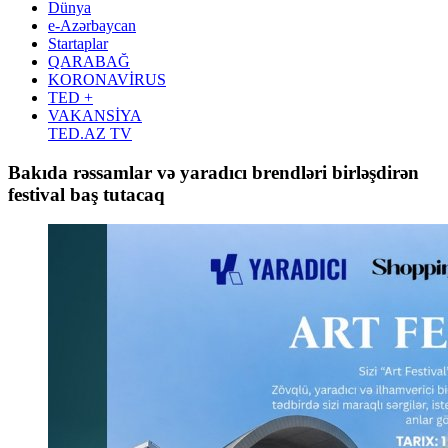
Dünya
e-Azərbaycan
Startaplar
QARABAĞ
KORONAVİRUS
TED +
VAKANSİYA
TED.AZ TV
Bakıda rəssamlar və yaradıcı brendləri birləşdirən
festival baş tutacaq