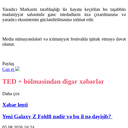
Yaradıcı Mərkəzin tərəfdaşlığı ilə həyata keçirilən bu təşəbbüs
mədəniyyət sahəsində gənc istedadların üzə çıxarılmasına və
yaradıcı ekosistemin gücləndirilməsinə xidmət edir.
Media nümayəndələri və ictimaiyyət festivalda iştirak etməyə dəvət
olunur.
Paylaş
Çap et
TED + bölməsindən digər xəbərlər
Daha çox
Xəbər lenti
Yeni Galaxy Z Fold8 nədir və bu il nə dəyişib?
05.08.2026
16:24