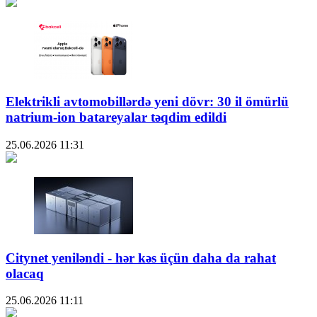
Elektrikli avtomobillərdə yeni dövr: 30 il ömürlü
natrium-ion batareyalar təqdim edildi
25.06.2026
11:31
Citynet yeniləndi - hər kəs üçün daha da rahat
olacaq
25.06.2026
11:11