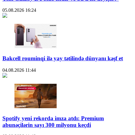
05.08.2026
16:24
Bakcell rouminqi ilə yay tətilində dünyanı kəşf et
04.08.2026
11:44
Spotify yeni rekorda imza atdı: Premium
abunəçilərin sayı 300 milyonu keçdi