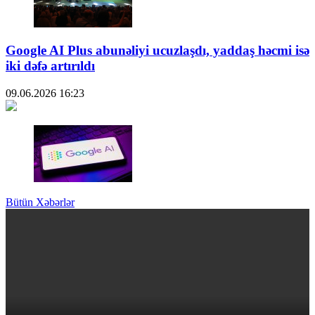
Google AI Plus abunəliyi ucuzlaşdı, yaddaş həcmi isə
iki dəfə artırıldı
09.06.2026
16:23
Bütün Xəbərlər