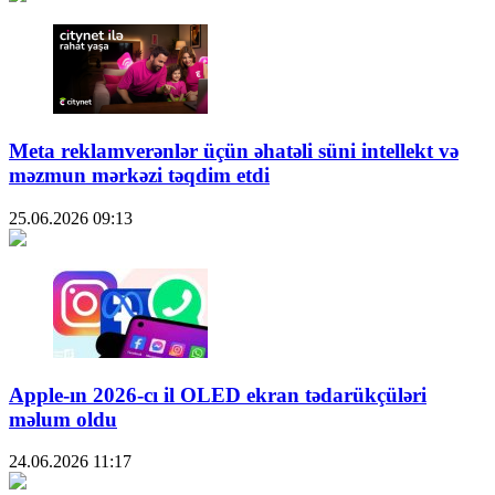
Meta reklamverənlər üçün əhatəli süni intellekt və
məzmun mərkəzi təqdim etdi
25.06.2026
09:13
Apple-ın 2026-cı il OLED ekran tədarükçüləri
məlum oldu
24.06.2026
11:17