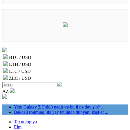
BTC / USD
ETH / USD
LTC / USD
ZEC / USD
AZ
Yeni Galaxy Z Fold8 nədir və bu il nə dəyişib? ...
Bakcell rouminqi ilə yay tətilində dünyanı kəşf et ...
Texnologiya
Elm