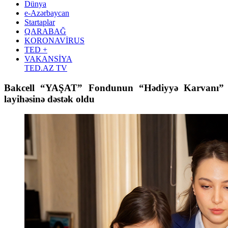
Dünya
e-Azərbaycan
Startaplar
QARABAĞ
KORONAVİRUS
TED +
VAKANSİYA
TED.AZ TV
Bakcell “YAŞAT” Fondunun “Hədiyyə Karvanı”
layihəsinə dəstək oldu