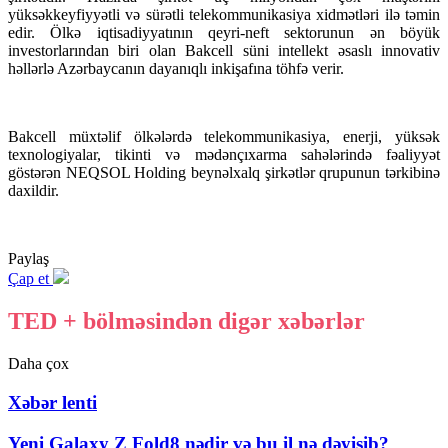
yüksəkkeyfiyyətli və sürətli telekommunikasiya xidmətləri ilə təmin
edir. Ölkə iqtisadiyyatının qeyri-neft sektorunun ən böyük
investorlarından biri olan Bakcell süni intellekt əsaslı innovativ
həllərlə Azərbaycanın dayanıqlı inkişafına töhfə verir.
Bakcell müxtəlif ölkələrdə telekommunikasiya, enerji, yüksək
texnologiyalar, tikinti və mədənçıxarma sahələrində fəaliyyət
göstərən NEQSOL Holding beynəlxalq şirkətlər qrupunun tərkibinə
daxildir.
Paylaş
Çap et
TED + bölməsindən digər xəbərlər
Daha çox
Xəbər lenti
Yeni Galaxy Z Fold8 nədir və bu il nə dəyişib?