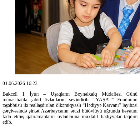
01.06.2026 16:23
Bakcell 1 İyun – Uşaqların Beynəlxalq Müdafiəsi Günü
münasibətilə şəhid övladlarını sevindirib. “YAŞAT” Fondunun
təşəbbüsü ilə reallaşdırılan ölkəmiqyaslı “Hədiyyə Karvanı” layihəsi
çərçivəsində şirkət Azərbaycanın ərazi bütövlüyü uğrunda həyatını
fəda etmiş qəhrəmanların övladlarına müxtəlif hədiyyələr təqdim
edib.