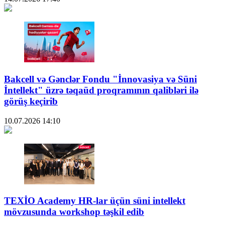
Bakcell və Gənclər Fondu "İnnovasiya və Süni
İntellekt" üzrə təqaüd proqramının qalibləri ilə
görüş keçirib
10.07.2026
14:10
TEXİO Academy HR-lar üçün süni intellekt
mövzusunda workshop təşkil edib