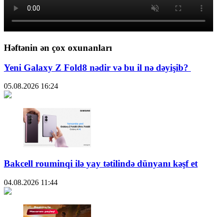
Həftənin ən çox oxunanları
Yeni Galaxy Z Fold8 nədir və bu il nə dəyişib?
05.08.2026
16:24
Bakcell rouminqi ilə yay tətilində dünyanı kəşf et
04.08.2026
11:44