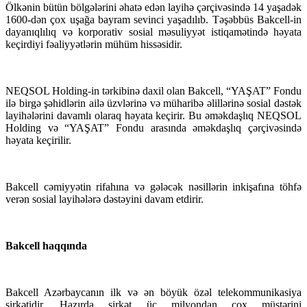
Ölkənin bütün bölgələrini əhatə edən layihə çərçivəsində 14 yaşadək
1600-dən çox uşağa bayram sevinci yaşadılıb. Təşəbbüs Bakcell-in
dayanıqlılıq və korporativ sosial məsuliyyət istiqamətində həyata
keçirdiyi fəaliyyətlərin mühüm hissəsidir.
NEQSOL Holding-in tərkibinə daxil olan Bakcell, “YAŞAT” Fondu
ilə birgə şəhidlərin ailə üzvlərinə və müharibə əlillərinə sosial dəstək
layihələrini davamlı olaraq həyata keçirir. Bu əməkdaşlıq NEQSOL
Holding və “YAŞAT” Fondu arasında əməkdaşlıq çərçivəsində
həyata keçirilir.
Bakcell cəmiyyətin rifahına və gələcək nəsillərin inkişafına töhfə
verən sosial layihələrə dəstəyini davam etdirir.
Bakcell haqqında
Bakcell Azərbaycanın ilk və ən böyük özəl telekommunikasiya
şirkətidir. Hazırda şirkət üç milyondan çox müştərini