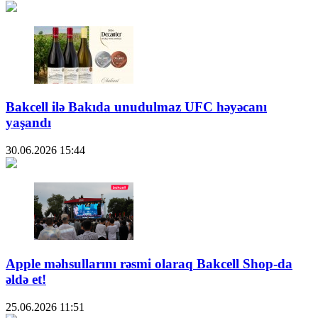
Bakcell ilə Bakıda unudulmaz UFC həyəcanı
yaşandı
30.06.2026
15:44
Apple məhsullarını rəsmi olaraq Bakcell Shop-da
əldə et!
25.06.2026
11:51