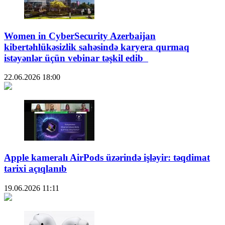
Women in CyberSecurity Azerbaijan
kibertəhlükəsizlik sahəsində karyera qurmaq
istəyənlər üçün vebinar təşkil edib
22.06.2026
18:00
Apple kameralı AirPods üzərində işləyir: təqdimat
tarixi açıqlanıb
19.06.2026
11:11