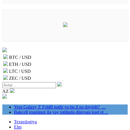
BTC / USD
ETH / USD
LTC / USD
ZEC / USD
AZ
Yeni Galaxy Z Fold8 nədir və bu il nə dəyişib? ...
Bakcell rouminqi ilə yay tətilində dünyanı kəşf et ...
Texnologiya
Elm