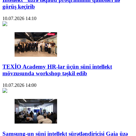
görüş keçirib
10.07.2026
14:10
TEXİO Academy HR-lar üçün süni intellekt
mövzusunda workshop təşkil edib
10.07.2026
14:00
Samsung-un süni intellekt sürətləndiricisi Gaia üzə