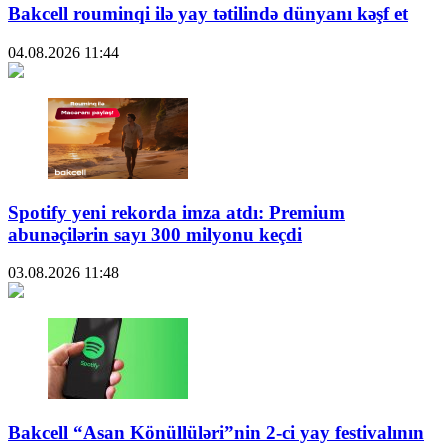
Bakcell rouminqi ilə yay tətilində dünyanı kəşf et
04.08.2026
11:44
Spotify yeni rekorda imza atdı: Premium
abunəçilərin sayı 300 milyonu keçdi
03.08.2026
11:48
Bakcell “Asan Könüllüləri”nin 2-ci yay festivalının