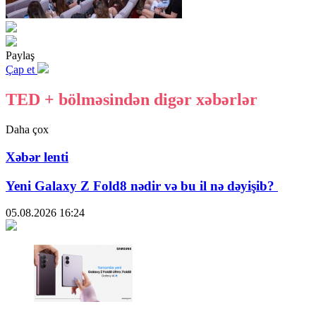
Paylaş
Çap et
TED + bölməsindən digər xəbərlər
Daha çox
Xəbər lenti
Yeni Galaxy Z Fold8 nədir və bu il nə dəyişib?
05.08.2026
16:24