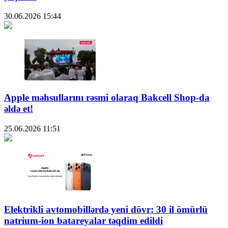
30.06.2026
15:44
Apple məhsullarını rəsmi olaraq Bakcell Shop-da
əldə et!
25.06.2026
11:51
Elektrikli avtomobillərdə yeni dövr: 30 il ömürlü
natrium-ion batareyalar təqdim edildi