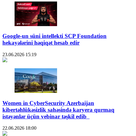
Google-un süni intellekti SCP Foundation
hekayələrini həqiqət hesab edir
23.06.2026
15:19
Women in CyberSecurity Azerbaijan
kibertəhlükəsizlik sahəsində karyera qurmaq
istəyənlər üçün vebinar təşkil edib
22.06.2026
18:00