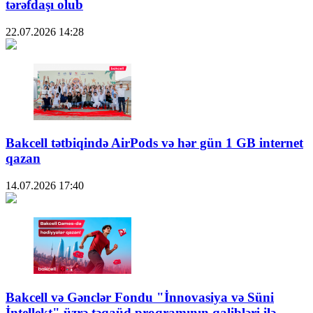
tərəfdaşı olub
22.07.2026
14:28
Bakcell tətbiqində AirPods və hər gün 1 GB internet
qazan
14.07.2026
17:40
Bakcell və Gənclər Fondu "İnnovasiya və Süni
İntellekt" üzrə təqaüd proqramının qalibləri ilə