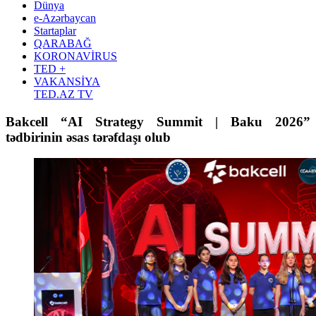
Dünya
e-Azərbaycan
Startaplar
QARABAĞ
KORONAVİRUS
TED +
VAKANSİYA
TED.AZ TV
Bakcell “AI Strategy Summit | Baku 2026”
tədbirinin əsas tərəfdaşı olub