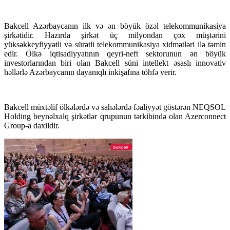
Bakcell Azərbaycanın ilk və ən böyük özəl telekommunikasiya
şirkətidir. Hazırda şirkət üç milyondan çox müştərini
yüksəkkeyfiyyətli və sürətli telekommunikasiya xidmətləri ilə təmin
edir. Ölkə iqtisadiyyatının qeyri-neft sektorunun ən böyük
investorlarından biri olan Bakcell süni intellekt əsaslı innovativ
həllərlə Azərbaycanın dayanıqlı inkişafına töhfə verir.
Bakcell müxtəlif ölkələrdə və sahələrdə fəaliyyət göstərən NEQSOL
Holding beynəlxalq şirkətlər qrupunun tərkibində olan Azerconnect
Group-a daxildir.