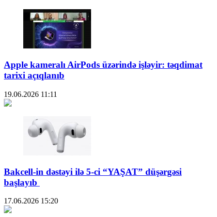
Apple kameralı AirPods üzərində işləyir: təqdimat
tarixi açıqlanıb
19.06.2026
11:11
Bakcell-in dəstəyi ilə 5-ci “YAŞAT” düşərgəsi
başlayıb
17.06.2026
15:20