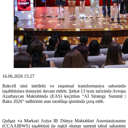
16.06.2026 15:27
Bakcell süni intellekt və rəqəmsal transformasiya sahəsində
təşəbbüslərə dəstəyini davam etdirir. Şirkət 13 iyun tarixində Avropa
Azərbaycan Məktəbində (EAS) keçirilən “AI Strategy Summit |
Baku 2026” tədbirinin əsas tərəfdaşı qismində çıxış edib.
Qafqaz və Mərkəzi Asiya IB Dünya Məktəbləri Assosiasiyasının
(CCAAIBWS) təşəbbüsü ilə təşkil olunan sammit təhsil sahəsinin