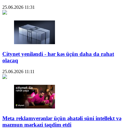
25.06.2026
11:31
Citynet yeniləndi - hər kəs üçün daha da rahat
olacaq
25.06.2026
11:11
Meta reklamverənlər üçün əhatəli süni intellekt və
məzmun mərkəzi təqdim etdi