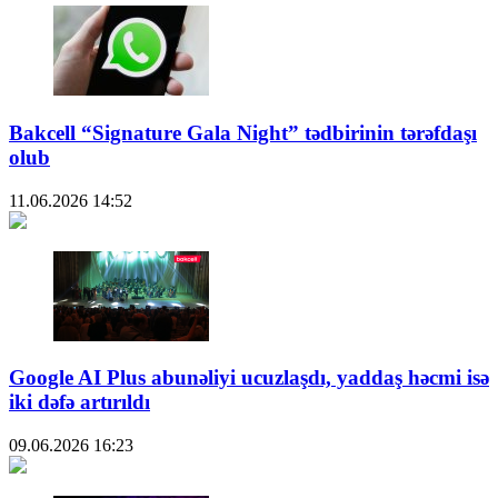
Bakcell “Signature Gala Night” tədbirinin tərəfdaşı
olub
11.06.2026
14:52
Google AI Plus abunəliyi ucuzlaşdı, yaddaş həcmi isə
iki dəfə artırıldı
09.06.2026
16:23