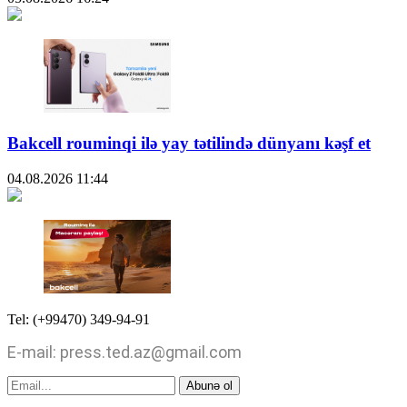
Bakcell rouminqi ilə yay tətilində dünyanı kəşf et
04.08.2026
11:44
Tel: (+99470) 349-94-91
E-mail: press.ted.az@gmail.com
Abunə ol