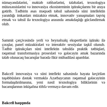
nümayəndələrini, məktəb rəhbərlərini, tələbələri, texnologiya
mütəxəssislərini və innovasiya ekosisteminin iştirakçılarını bir araya
gətirib. Tədbirin əsas məqsədi təhsil sahəsində süni intellektin
yaratdığı imkanları müzakirə etmək, innovativ yanaşmaları təşviq
etmək və təhsil ilə texnologiya arasında əməkdaşlığı gücləndirmək
olub.
Sammit çərçivəsində yerli və beynəlxalq ekspertlərin iştirakı ilə
çıxışlar, panel müzakirələri və interaktiv sessiyalar təşkil olunub.
Tədbir iştirakçıları süni intellektin təhsildə praktik tətbiqləri,
rəqəmsal transformasiya prosesləri və gələcəyin əmək bazarında
tələb olunacaq bacarıqlar barədə fikir mübadiləsi aparıblar.
Bakcell innovasiya və süni intellekt sahəsində həyata keçirilən
təşəbbüslərə dəstək verməklə Azərbaycanın rəqəmsal gələcəyinin
formalaşdırılmasına, yeni nəsil texnologiya biliklərinin və
bacarıqlarının inkişafına töhfə verməyə davam edir.
Bakcell haqqında