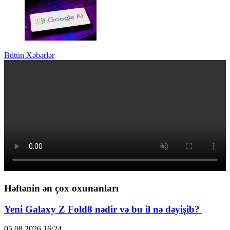
Bütün Xəbərlər
Həftənin ən çox oxunanları
Yeni Galaxy Z Fold8 nədir və bu il nə dəyişib?
05.08.2026
16:24