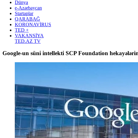
Dünya
e-Azərbaycan
Startaplar
QARABAĞ
KORONAVİRUS
TED +
VAKANSİYA
TED.AZ TV
Google-un süni intellekti SCP Foundation hekayələrin