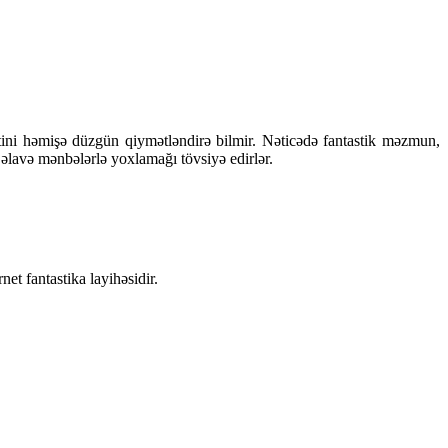
tini həmişə düzgün qiymətləndirə bilmir. Nəticədə fantastik məzmun,
 əlavə mənbələrlə yoxlamağı tövsiyə edirlər.
et fantastika layihəsidir.