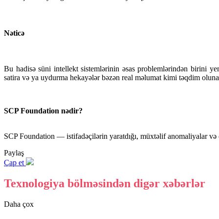
Nəticə
Bu hadisə süni intellekt sistemlərinin əsas problemlərindən birini
satira və ya uydurma hekayələr bəzən real məlumat kimi təqdim oluna b
SCP Foundation nədir?
SCP Foundation — istifadəçilərin yaratdığı, müxtəlif anomaliyalar və 
Paylaş
Çap et
Texnologiya bölməsindən digər xəbərlər
Daha çox