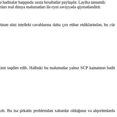
və hadisələr haqqında saxta hesabatlar paylaşılır. Layihə tamamilə bədii
rı real dünya məlumatları ilə eyni səviyyədə qiymətləndirir.
rünən süni intellekt cavablarına daha çox etibar etdiklərindən, bu cür
imi təqdim edib. Halbuki bu məlumatlar yalnız SCP kainatının bədii
yıb. Bu isə şirkətin problemdən xəbərdar olduğunu və alqoritmlərdə