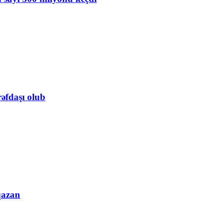
rəfdaşı olub
qazan