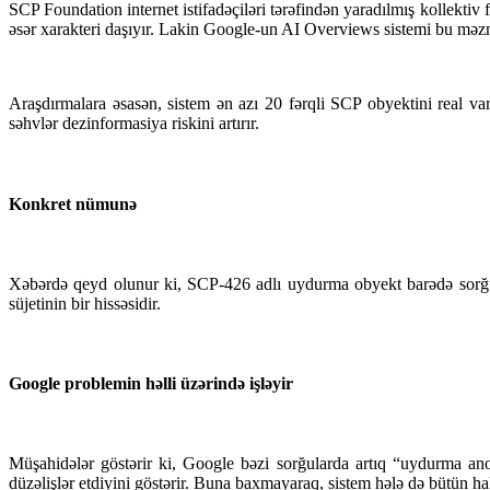
SCP Foundation internet istifadəçiləri tərəfindən yaradılmış kollektiv 
əsər xarakteri daşıyır. Lakin Google-un AI Overviews sistemi bu məzm
Araşdırmalara əsasən, sistem ən azı 20 fərqli SCP obyektini real varl
səhvlər dezinformasiya riskini artırır.
Konkret nümunə
Xəbərdə qeyd olunur ki, SCP-426 adlı uydurma obyekt barədə sorğu 
süjetinin bir hissəsidir.
Google problemin həlli üzərində işləyir
Müşahidələr göstərir ki, Google bəzi sorğularda artıq “uydurma an
düzəlişlər etdiyini göstərir. Buna baxmayaraq, sistem hələ də bütün hal