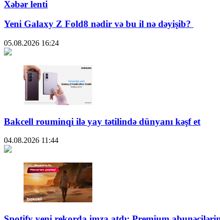
Xəbər lenti
Yeni Galaxy Z Fold8 nədir və bu il nə dəyişib?
05.08.2026
16:24
Bakcell rouminqi ilə yay tətilində dünyanı kəşf et
04.08.2026
11:44
Spotify yeni rekorda imza atdı: Premium abunəçiləri