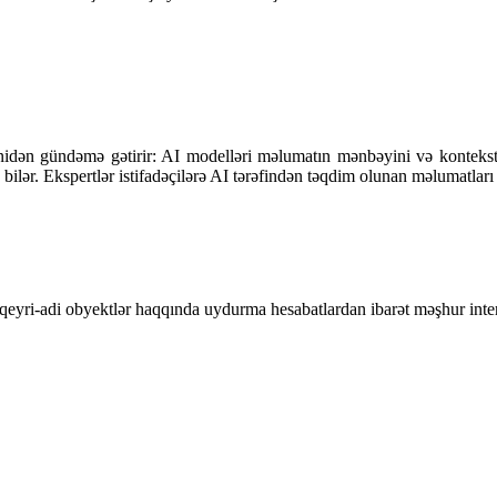
 yenidən gündəmə gətirir: AI modelləri məlumatın mənbəyini və konteks
ilər. Ekspertlər istifadəçilərə AI tərəfindən təqdim olunan məlumatları
qeyri-adi obyektlər haqqında uydurma hesabatlardan ibarət məşhur intern