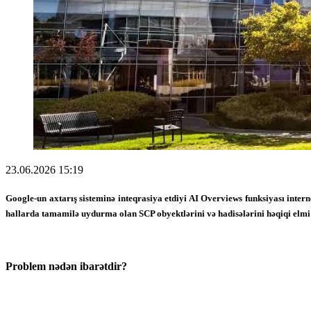
23.06.2026 15:19
Google-un axtarış sisteminə inteqrasiya etdiyi AI Overviews funksiyası inte
hallarda tamamilə uydurma olan SCP obyektlərini və hadisələrini həqiqi elmi 
Problem nədən ibarətdir?