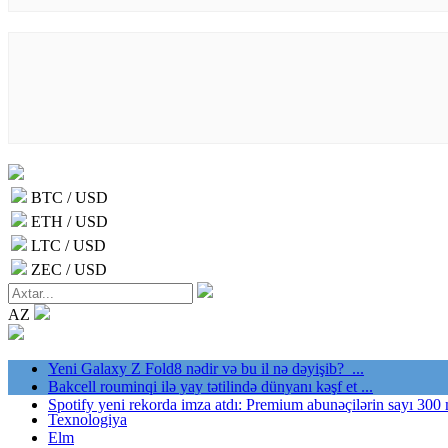
BTC / USD
ETH / USD
LTC / USD
ZEC / USD
AZ
Yeni Galaxy Z Fold8 nədir və bu il nə dəyişib? ...
Bakcell rouminqi ilə yay tətilində dünyanı kəşf et ...
Spotify yeni rekorda imza atdı: Premium abunəçilərin sayı 300 
Texnologiya
Elm