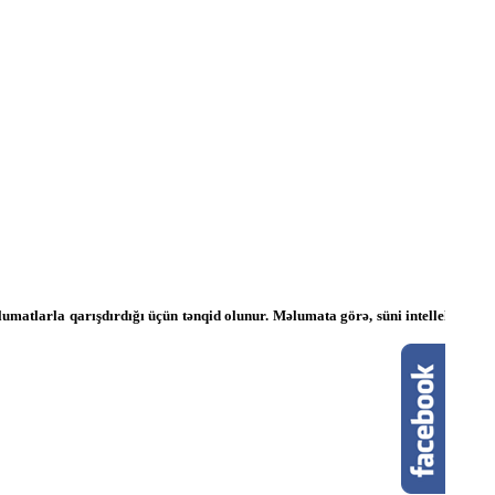
matlarla qarışdırdığı üçün tənqid olunur. Məlumata görə, süni intellekt bəzi