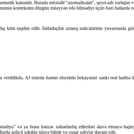
fantastik kainatdır. Burada müxtəlif “anomaliyalar”, qeyri-adi varlıqlar 
unun kontekstini düzgün müəyyən edə bilmədiyi üçün bəzi hallarda onla
ıq kimi təqdim edib. İstifadəçilər axtarış nəticələrinin yuxarısında gö
verildikdə, AI sistemi həmin obyektin hekayəsini sanki real hadisə k
omaliya” və ya buna bənzər xəbərdarlıq etiketləri əlavə etməyə başla
larda ardıcıl şəkildə işləyə bilmir və oxşar səhvlər davam edir.