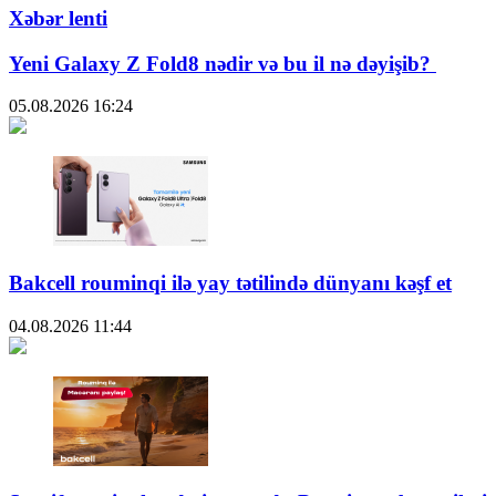
Xəbər lenti
Yeni Galaxy Z Fold8 nədir və bu il nə dəyişib?
05.08.2026
16:24
Bakcell rouminqi ilə yay tətilində dünyanı kəşf et
04.08.2026
11:44