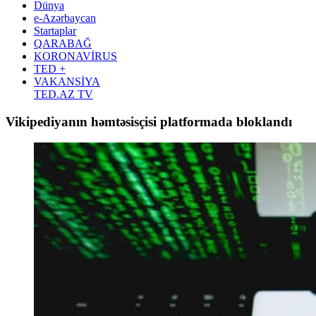
Dünya
e-Azərbaycan
Startaplar
QARABAĞ
KORONAVİRUS
TED +
VAKANSİYA
TED.AZ TV
Vikipediyanın həmtəsisçisi platformada bloklandı