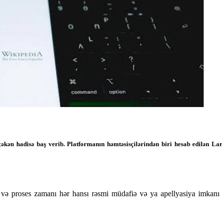
tçəkən hadisə baş verib. Platformanın həmtəsisçilərindən biri hesab edilən
b və proses zamanı hər hansı rəsmi müdafiə və ya apellyasiya imkanı