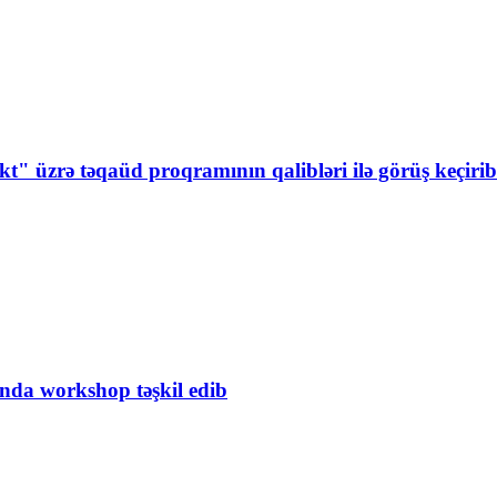
t" üzrə təqaüd proqramının qalibləri ilə görüş keçirib
da workshop təşkil edib