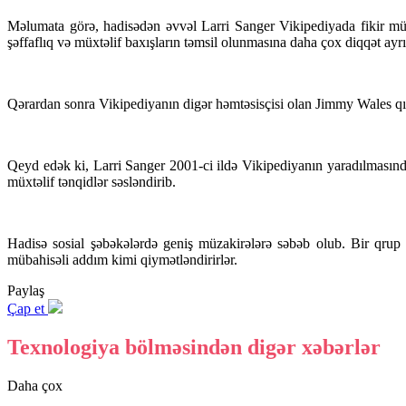
Məlumata görə, hadisədən əvvəl Larri Sanger Vikipediyada fikir müxtəl
şəffaflıq və müxtəlif baxışların təmsil olunmasına daha çox diqqət ayrı
Qərardan sonra Vikipediyanın digər həmtəsisçisi olan Jimmy Wales q
Qeyd edək ki, Larri Sanger 2001-ci ildə Vikipediyanın yaradılmasında 
müxtəlif tənqidlər səsləndirib.
Hadisə sosial şəbəkələrdə geniş müzakirələrə səbəb olub. Bir qrup i
mübahisəli addım kimi qiymətləndirirlər.
Paylaş
Çap et
Texnologiya bölməsindən digər xəbərlər
Daha çox