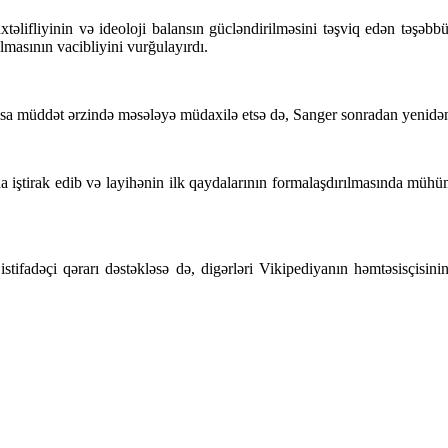
ifliyinin və ideoloji balansın gücləndirilməsini təşviq edən təşəbbüsl
lmasının vacibliyini vurğulayırdı.
ısa müddət ərzində məsələyə müdaxilə etsə də, Sanger sonradan yenid
iştirak edib və layihənin ilk qaydalarının formalaşdırılmasında mühüm r
stifadəçi qərarı dəstəkləsə də, digərləri Vikipediyanın həmtəsisçisin