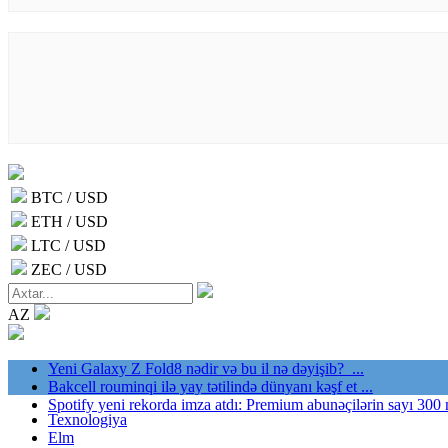
BTC / USD
ETH / USD
LTC / USD
ZEC / USD
AZ
Yeni Galaxy Z Fold8 nədir və bu il nə dəyişib? ...
Bakcell rouminqi ilə yay tətilində dünyanı kəşf et ...
Spotify yeni rekorda imza atdı: Premium abunəçilərin sayı 300 
Texnologiya
Elm