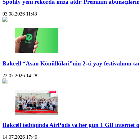
Spotify yeni rekorda imza atdı: Premium abunəçiləri
03.08.2026
11:48
Bakcell “Asan Könüllüləri”nin 2-ci yay festivalının tə
22.07.2026
14:28
Bakcell tətbiqində AirPods və hər gün 1 GB internet 
14.07.2026
17:40