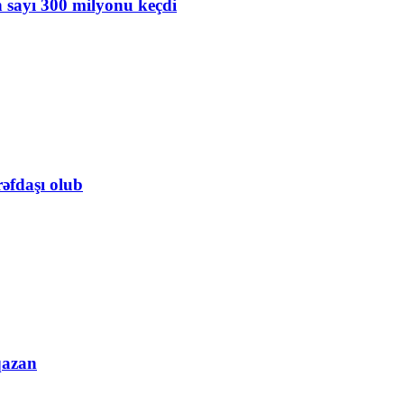
n sayı 300 milyonu keçdi
rəfdaşı olub
qazan