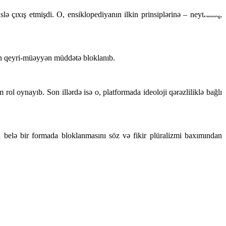
ə çıxış etmişdi. O, ensiklopediyanın ilkin prinsiplərinə – neytrallıq,
ən qeyri-müəyyən müddətə bloklanıb.
ol oynayıb. Son illərdə isə o, platformada ideoloji qərəzliliklə bağlı
in belə bir formada bloklanmasını söz və fikir plüralizmi baxımından