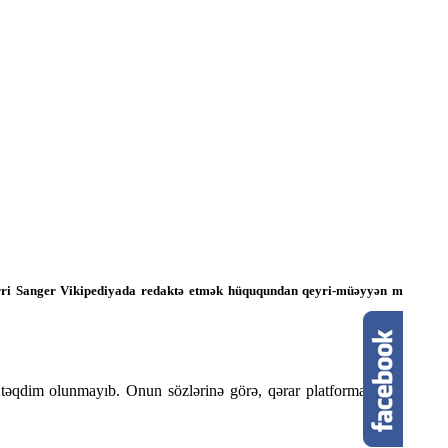
 Larri Sanger Vikipediyada redaktə etmək hüququndan qeyri-müəyyən müddətə
 təqdim olunmayıb. Onun sözlərinə görə, qərar platformanın könüllü