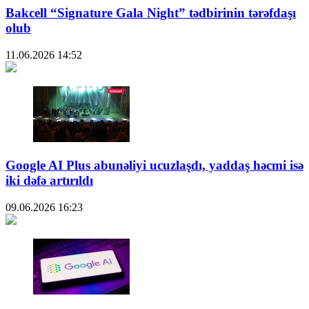
Bakcell “Signature Gala Night” tədbirinin tərəfdaşı
olub
11.06.2026
14:52
Google AI Plus abunəliyi ucuzlaşdı, yaddaş həcmi isə
iki dəfə artırıldı
09.06.2026
16:23