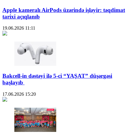
Apple kameralı AirPods üzərində işləyir: təqdimat
tarixi açıqlanıb
19.06.2026
11:11
Bakcell-in dəstəyi ilə 5-ci “YAŞAT” düşərgəsi
başlayıb
17.06.2026
15:20