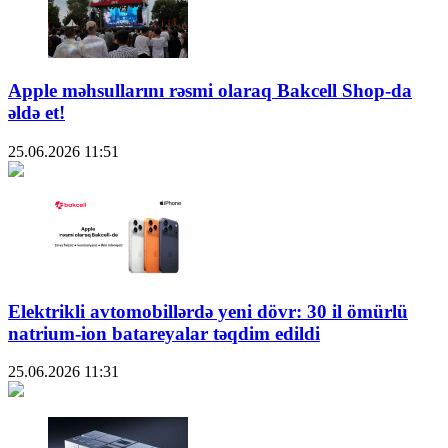
Apple məhsullarını rəsmi olaraq Bakcell Shop-da
əldə et!
25.06.2026
11:51
Elektrikli avtomobillərdə yeni dövr: 30 il ömürlü
natrium-ion batareyalar təqdim edildi
25.06.2026
11:31