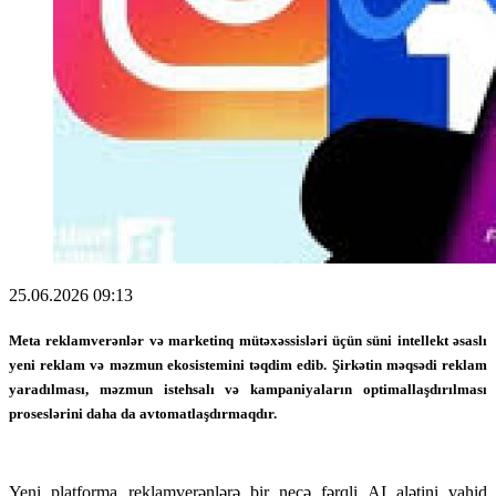
25.06.2026 09:13
Meta
reklamverənlər və marketinq mütəxəssisləri üçün süni intellekt əsaslı
yeni reklam və məzmun ekosistemini təqdim edib. Şirkətin məqsədi reklam
yaradılması, məzmun istehsalı və kampaniyaların optimallaşdırılması
proseslərini daha da avtomatlaşdırmaqdır.
Yeni platforma reklamverənlərə bir neçə fərqli AI alətini vahid