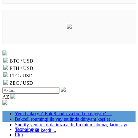
BTC / USD
ETH / USD
LTC / USD
ZEC / USD
AZ
Yeni Galaxy Z Fold8 nədir və bu il nə dəyişib? ...
Bakcell rouminqi ilə yay tətilində dünyanı kəşf et ...
Spotify yeni rekorda imza atdı: Premium abunəçilərin sayı
Texnologiya
300 milyonu keçdi ...
Elm