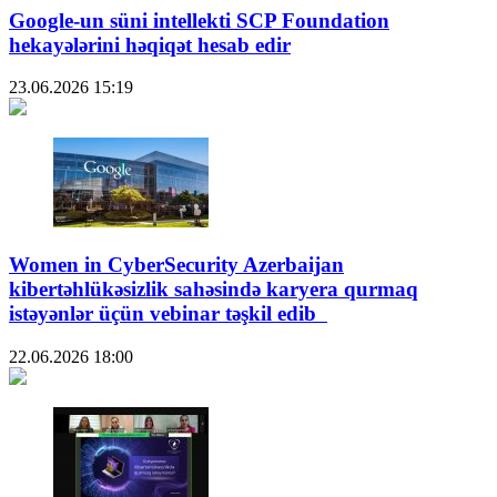
Google-un süni intellekti SCP Foundation
hekayələrini həqiqət hesab edir
23.06.2026
15:19
Women in CyberSecurity Azerbaijan
kibertəhlükəsizlik sahəsində karyera qurmaq
istəyənlər üçün vebinar təşkil edib
22.06.2026
18:00