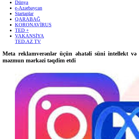
Dünya
e-Azərbaycan
Startaplar
QARABAĞ
KORONAVİRUS
TED +
VAKANSİYA
TED.AZ TV
Meta reklamverənlər üçün əhatəli süni intellekt və
məzmun mərkəzi təqdim etdi