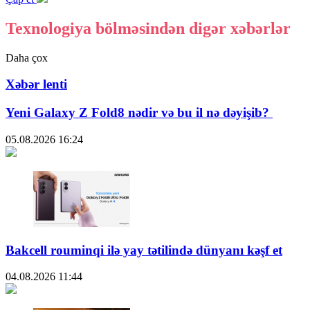
Texnologiya bölməsindən digər xəbərlər
Daha çox
Xəbər lenti
Yeni Galaxy Z Fold8 nədir və bu il nə dəyişib?
05.08.2026
16:24
Bakcell rouminqi ilə yay tətilində dünyanı kəşf et
04.08.2026
11:44