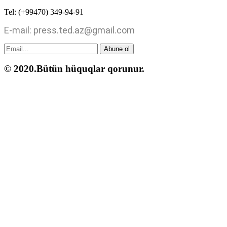
Tel: (+99470) 349-94-91
E-mail: press.ted.az@gmail.com
Abunə ol
© 2020.Bütün hüquqlar qorunur.