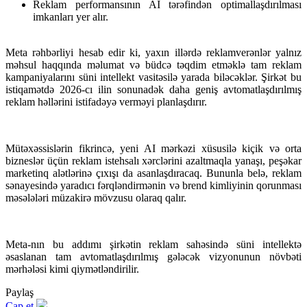
Reklam performansının AI tərəfindən optimallaşdırılması
imkanları yer alır.
Meta rəhbərliyi hesab edir ki, yaxın illərdə reklamverənlər yalnız
məhsul haqqında məlumat və büdcə təqdim etməklə tam reklam
kampaniyalarını süni intellekt vasitəsilə yarada biləcəklər. Şirkət bu
istiqamətdə 2026-cı ilin sonunadək daha geniş avtomatlaşdırılmış
reklam həllərini istifadəyə verməyi planlaşdırır.
Mütəxəssislərin fikrincə, yeni AI mərkəzi xüsusilə kiçik və orta
bizneslər üçün reklam istehsalı xərclərini azaltmaqla yanaşı, peşəkar
marketinq alətlərinə çıxışı da asanlaşdıracaq. Bununla belə, reklam
sənayesində yaradıcı fərqləndirmənin və brend kimliyinin qorunması
məsələləri müzakirə mövzusu olaraq qalır.
Meta-nın bu addımı şirkətin reklam sahəsində süni intellektə
əsaslanan tam avtomatlaşdırılmış gələcək vizyonunun növbəti
mərhələsi kimi qiymətləndirilir.
Paylaş
Çap et