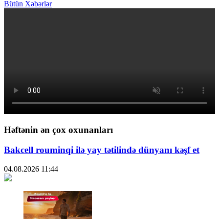
Bütün Xəbərlər
Həftənin ən çox oxunanları
Bakcell rouminqi ilə yay tətilində dünyanı kəşf et
04.08.2026
11:44