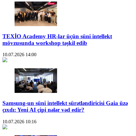
TEXİO Academy HR-lar üçün süni intellekt
mövzusunda workshop təşkil edib
10.07.2026
14:00
Samsung-un süni intellekt sürətləndiricisi Gaia üzə
çıxdı: Yeni AI çipi nələr vəd edir?
10.07.2026
10:16