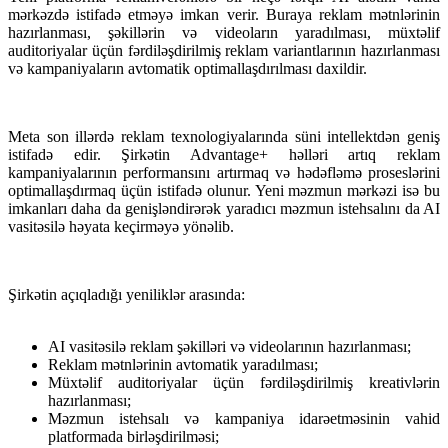
mərkəzdə istifadə etməyə imkan verir. Buraya reklam mətnlərinin
hazırlanması, şəkillərin və videoların yaradılması, müxtəlif
auditoriyalar üçün fərdiləşdirilmiş reklam variantlarının hazırlanması
və kampaniyaların avtomatik optimallaşdırılması daxildir.
Meta son illərdə reklam texnologiyalarında süni intellektdən geniş
istifadə edir. Şirkətin Advantage+ həlləri artıq reklam
kampaniyalarının performansını artırmaq və hədəfləmə proseslərini
optimallaşdırmaq üçün istifadə olunur. Yeni məzmun mərkəzi isə bu
imkanları daha da genişləndirərək yaradıcı məzmun istehsalını da AI
vasitəsilə həyata keçirməyə yönəlib.
Şirkətin açıqladığı yeniliklər arasında:
AI vasitəsilə reklam şəkilləri və videolarının hazırlanması;
Reklam mətnlərinin avtomatik yaradılması;
Müxtəlif auditoriyalar üçün fərdiləşdirilmiş kreativlərin
hazırlanması;
Məzmun istehsalı və kampaniya idarəetməsinin vahid
platformada birləşdirilməsi;