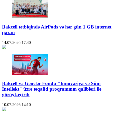
Bakcell tətbiqində AirPods və hər gün 1 GB internet
qazan
14.07.2026
17:40
Bakcell və Gənclər Fondu "İnnovasiya və Süni
İntellekt" üzrə təqaüd proqramının qalibləri ilə
görüş keçirib
10.07.2026
14:10