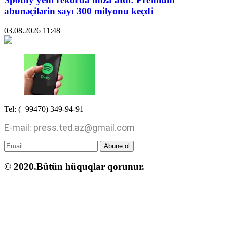
abunəçilərin sayı 300 milyonu keçdi
03.08.2026
11:48
Tel: (+99470) 349-94-91
E-mail: press.ted.az@gmail.com
Abunə ol
© 2020.Bütün hüquqlar qorunur.