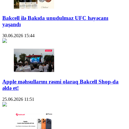
Bakcell ilə Bakıda unudulmaz UFC həyəcanı
yaşandı
30.06.2026
15:44
Apple məhsullarını rəsmi olaraq Bakcell Shop-da
əldə et!
25.06.2026
11:51