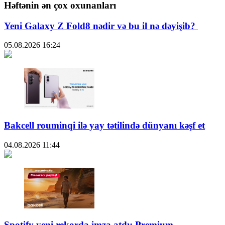
Həftənin ən çox oxunanları
Yeni Galaxy Z Fold8 nədir və bu il nə dəyişib?
05.08.2026
16:24
Bakcell rouminqi ilə yay tətilində dünyanı kəşf et
04.08.2026
11:44
Spotify yeni rekorda imza atdı: Premium