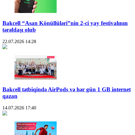
Bakcell “Asan Könüllüləri”nin 2-ci yay festivalının
tərəfdaşı olub
22.07.2026
14:28
Bakcell tətbiqində AirPods və hər gün 1 GB internet
qazan
14.07.2026
17:40