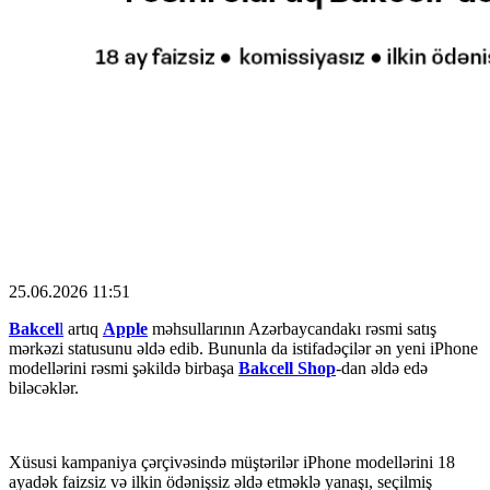
25.06.2026 11:51
Bakcel
l
artıq
Apple
məhsullarının Azərbaycandakı rəsmi satış
mərkəzi statusunu əldə edib. Bununla da istifadəçilər ən yeni iPhone
modellərini rəsmi şəkildə birbaşa
Bakcell Shop
-dan əldə edə
biləcəklər.
Xüsusi kampaniya çərçivəsində müştərilər iPhone modellərini 18
ayadək faizsiz və ilkin ödənişsiz əldə etməklə yanaşı, seçilmiş