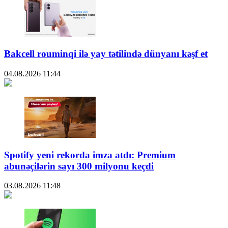
Bakcell rouminqi ilə yay tətilində dünyanı kəşf et
04.08.2026
11:44
Spotify yeni rekorda imza atdı: Premium
abunəçilərin sayı 300 milyonu keçdi
03.08.2026
11:48