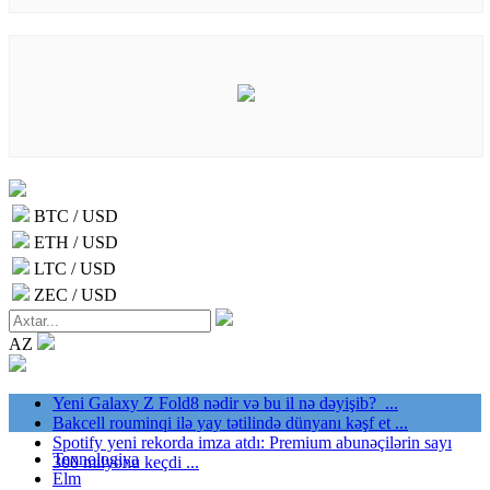
BTC / USD
ETH / USD
LTC / USD
ZEC / USD
AZ
Yeni Galaxy Z Fold8 nədir və bu il nə dəyişib? ...
Bakcell rouminqi ilə yay tətilində dünyanı kəşf et ...
Spotify yeni rekorda imza atdı: Premium abunəçilərin sayı
Texnologiya
300 milyonu keçdi ...
Elm