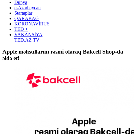
Dünya
e-Azərbaycan
Startaplar
QARABAĞ
KORONAVİRUS
TED +
VAKANSİYA
TED.AZ TV
Apple məhsullarını rəsmi olaraq Bakcell Shop-da
əldə et!