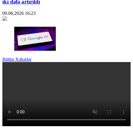
iki dəfə artırıldı
09.06.2026
16:23
Bütün Xəbərlər