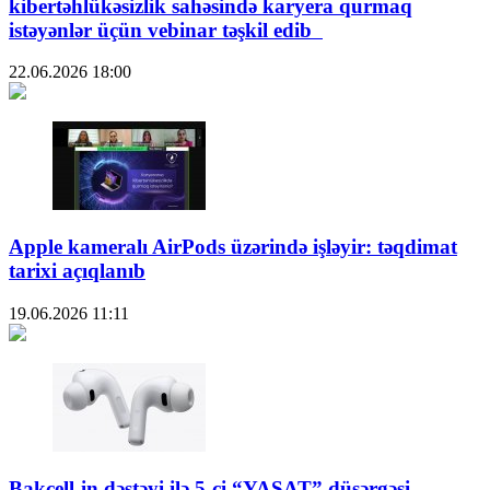
kibertəhlükəsizlik sahəsində karyera qurmaq
istəyənlər üçün vebinar təşkil edib
22.06.2026
18:00
Apple kameralı AirPods üzərində işləyir: təqdimat
tarixi açıqlanıb
19.06.2026
11:11
Bakcell-in dəstəyi ilə 5-ci “YAŞAT” düşərgəsi