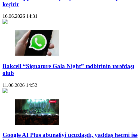
keçirir
16.06.2026
14:31
Bakcell “Signature Gala Night” tədbirinin tərəfdaşı
olub
11.06.2026
14:52
Google AI Plus abunəliyi ucuzlaşdı, yaddaş həcmi isə