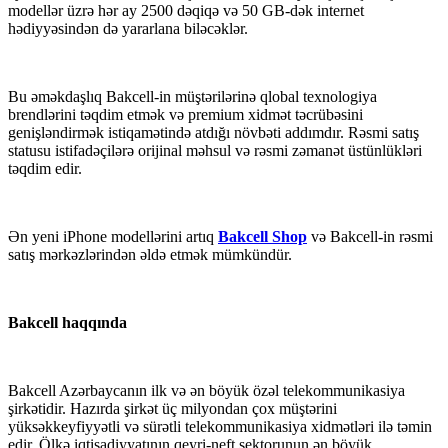
modellər üzrə hər ay 2500 dəqiqə və 50 GB-dək internet
hədiyyəsindən də yararlana biləcəklər.
Bu əməkdaşlıq Bakcell-in müştərilərinə qlobal texnologiya
brendlərini təqdim etmək və premium xidmət təcrübəsini
genişləndirmək istiqamətində atdığı növbəti addımdır. Rəsmi satış
statusu istifadəçilərə orijinal məhsul və rəsmi zəmanət üstünlükləri
təqdim edir.
Ən yeni iPhone modellərini artıq
Bakcell Shop
və Bakcell-in rəsmi
satış mərkəzlərindən əldə etmək mümkündür.
Bakcell haqqında
Bakcell Azərbaycanın ilk və ən böyük özəl telekommunikasiya
şirkətidir. Hazırda şirkət üç milyondan çox müştərini
yüksəkkeyfiyyətli və sürətli telekommunikasiya xidmətləri ilə təmin
edir. Ölkə iqtisadiyyatının qeyri-neft sektorunun ən böyük