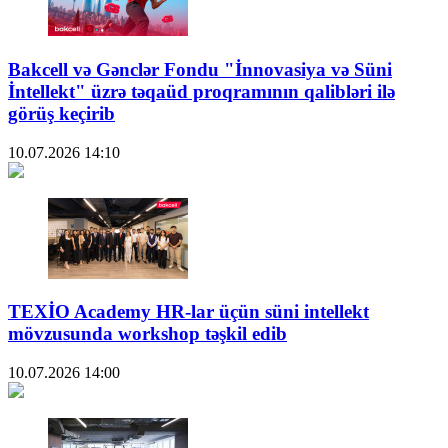
Bakcell və Gənclər Fondu "İnnovasiya və Süni
İntellekt" üzrə təqaüd proqramının qalibləri ilə
görüş keçirib
10.07.2026
14:10
TEXİO Academy HR-lar üçün süni intellekt
mövzusunda workshop təşkil edib
10.07.2026
14:00