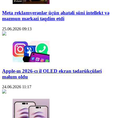
Meta reklamverənlər üçün əhatəli süni intellekt və
məzmun mərkəzi təqdim etdi
25.06.2026
09:13
Apple-ın 2026-cı il OLED ekran tədarükçüləri
məlum oldu
24.06.2026
11:17