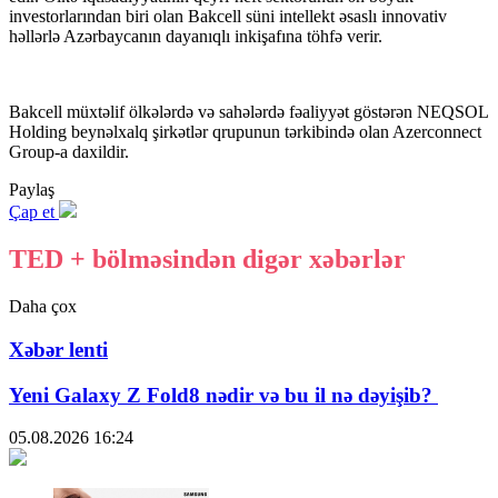
investorlarından biri olan Bakcell süni intellekt əsaslı innovativ
həllərlə Azərbaycanın dayanıqlı inkişafına töhfə verir.
Bakcell müxtəlif ölkələrdə və sahələrdə fəaliyyət göstərən NEQSOL
Holding beynəlxalq şirkətlər qrupunun tərkibində olan Azerconnect
Group-a daxildir.
Paylaş
Çap et
TED + bölməsindən digər xəbərlər
Daha çox
Xəbər lenti
Yeni Galaxy Z Fold8 nədir və bu il nə dəyişib?
05.08.2026
16:24