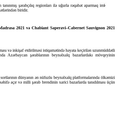
 tanınmış şərabçılıq regionları ilə uğurla rəqabət aparmaq imkanına
tlərindən biridir.
 Madrasa 2021 və Chabiant Saperavi–Cabernet Sauvignon 2021
ması və inkişaf etdirilməsi istiqamətində həyata keçirilən uzunmüddətli
anda Azərbaycan şərablarının beynəlxalq bazarlardakı mövqeyinin
sortlarının dünyanın ən nüfuzlu beynəlxalq platformalarında ölkəmizi
hifə açır və milli şərab brendinin xarici bazarlarda tanıdılması üçün