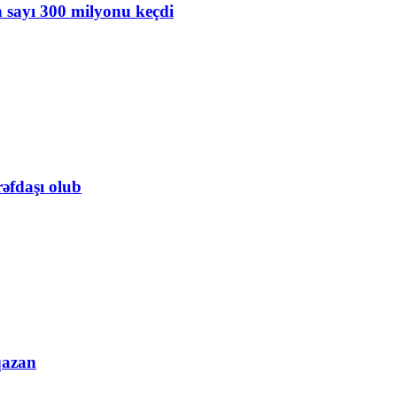
n sayı 300 milyonu keçdi
rəfdaşı olub
qazan