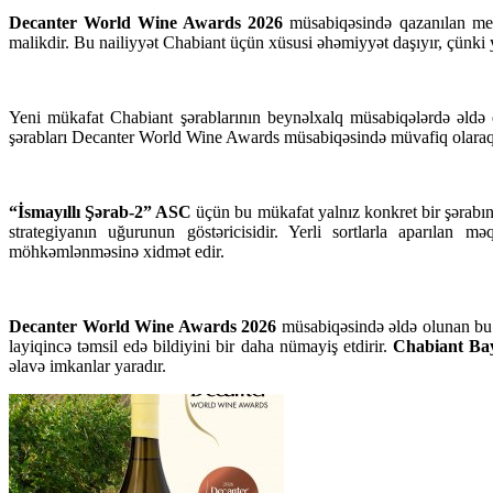
Decanter World Wine Awards 2026
müsabiqəsində qazanılan meda
malikdir. Bu nailiyyət Chabiant üçün xüsusi əhəmiyyət daşıyır, çünki yer
Yeni mükafat Chabiant şərablarının beynəlxalq müsabiqələrdə əldə e
şərabları Decanter World Wine Awards müsabiqəsində müvafiq olara
“İsmayıllı Şərab-2” ASC
üçün bu mükafat yalnız konkret bir şərabın 
strategiyanın uğurunun göstəricisidir. Yerli sortlarla aparıla
möhkəmlənməsinə xidmət edir.
Decanter World Wine Awards 2026
müsabiqəsində əldə olunan bu u
layiqincə təmsil edə bildiyini bir daha nümayiş etdirir.
Chabiant Ba
əlavə imkanlar yaradır.