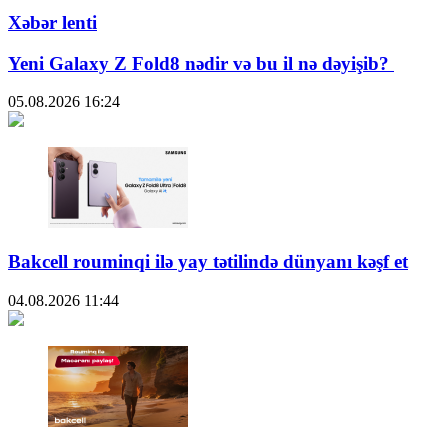
Xəbər lenti
Yeni Galaxy Z Fold8 nədir və bu il nə dəyişib?
05.08.2026
16:24
Bakcell rouminqi ilə yay tətilində dünyanı kəşf et
04.08.2026
11:44