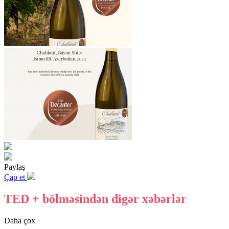
Paylaş
Çap et
TED + bölməsindən digər xəbərlər
Daha çox