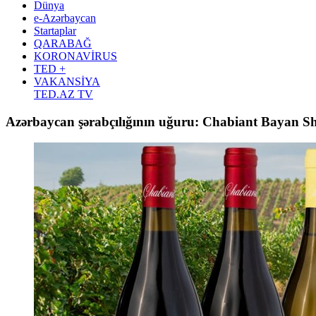
Dünya
e-Azərbaycan
Startaplar
QARABAĞ
KORONAVİRUS
TED +
VAKANSİYA
TED.AZ TV
Azərbaycan şərabçılığının uğuru: Chabiant Bayan 