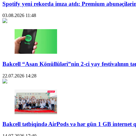
Spotify yeni rekorda imza atdı: Premium abunəçiləri
03.08.2026
11:48
Bakcell “Asan Könüllüləri”nin 2-ci yay festivalının tə
22.07.2026
14:28
Bakcell tətbiqində AirPods və hər gün 1 GB internet 
14.07.2026
17:40