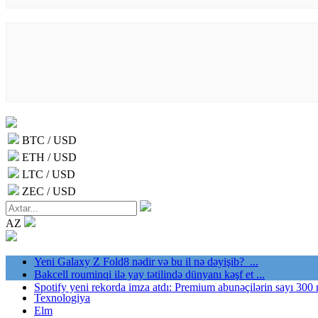
BTC / USD
ETH / USD
LTC / USD
ZEC / USD
AZ
Yeni Galaxy Z Fold8 nədir və bu il nə dəyişib? ...
Bakcell rouminqi ilə yay tətilində dünyanı kəşf et ...
Spotify yeni rekorda imza atdı: Premium abunəçilərin sayı 300 
Texnologiya
Elm