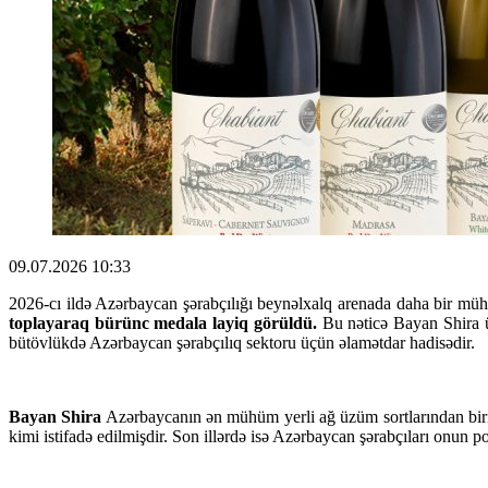
09.07.2026 10:33
2026-cı ildə Azərbaycan şərabçılığı beynəlxalq arenada daha bir mü
toplayaraq bürünc medala layiq görüldü.
Bu nəticə Bayan Shira ü
bütövlükdə Azərbaycan şərabçılıq sektoru üçün əlamətdar hadisədir.
Bayan Shira
Azərbaycanın ən mühüm yerli ağ üzüm sortlarından biri he
kimi istifadə edilmişdir. Son illərdə isə Azərbaycan şərabçıları onun p