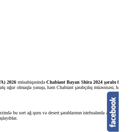
A) 2026
müsabiqəsində
Chabiant Bayan Shira 2024 şərabı 88 bal
lq uğur olmaqla yanaşı, həm Chabiant şərabçılıq müəssisəsi, həm də
rzində bu sort ağ quru və desert şərablarının istehsalında əsas xammal
şlayıblar.