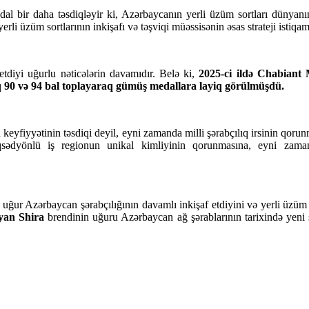
l bir daha təsdiqləyir ki, Azərbaycanın yerli üzüm sortları dünyanın
li üzüm sortlarının inkişafı və təşviqi müəssisənin əsas strateji istiqamə
tdiyi uğurlu nəticələrin davamıdır. Belə ki,
2025-ci ildə Chabiant
q
90 və 94 bal toplayaraq gümüş medallara layiq görülmüşdü.
keyfiyyətinin təsdiqi deyil, eyni zamanda milli şərabçılıq irsinin qorun
n məqsədyönlü iş regionun unikal kimliyinin qorunmasına, eyni zam
ğur Azərbaycan şərabçılığının davamlı inkişaf etdiyini və yerli üzüm 
yan Shira
brendinin uğuru Azərbaycan ağ şərablarının tarixində yeni sə