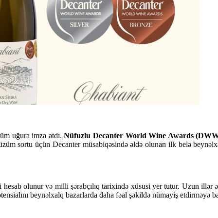
hüm uğura imza atdı.
Nüfuzlu Decanter World Wine Awards (DWW
züm sortu üçün Decanter müsabiqəsində əldə olunan ilk belə beynəlxa
sab olunur və milli şərabçılıq tarixində xüsusi yer tutur. Uzun illər ə
otensialını beynəlxalq bazarlarda daha fəal şəkildə nümayiş etdirməyə ba