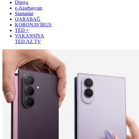
Dünya
e-Azərbaycan
Startaplar
QARABAĞ
KORONAVİRUS
TED +
VAKANSİYA
TED.AZ TV