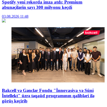
Spotify yeni rekorda imza atdı: Premium
abunəçilərin sayı 300 milyonu keçdi
03.08.2026
11:48
Bakcell və Gənclər Fondu "İnnovasiya və Süni
İntellekt" üzrə təqaüd proqramının qalibləri ilə
görüş keçirib