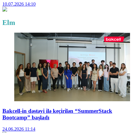
10.07.2026
14:10
Elm
Bakcell-in dəstəyi ilə keçirilən “SummerStack
Bootcamp” başladı
24.06.2026
11:14