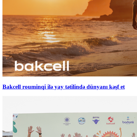
Bakcell rouminqi ilə yay tətilində dünyanı kəşf et