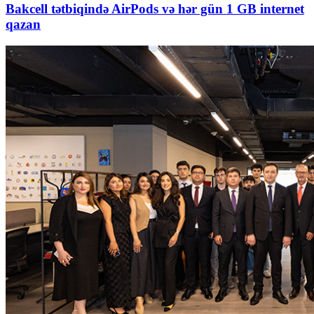
Bakcell tətbiqində AirPods və hər gün 1 GB internet
qazan