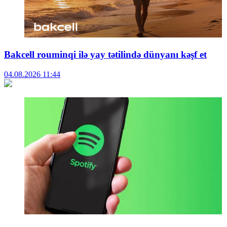
Bakcell rouminqi ilə yay tətilində dünyanı kəşf et
04.08.2026
11:44