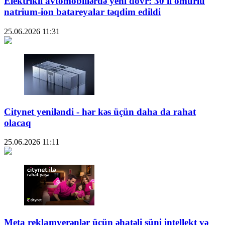
Elektrikli avtomobillərdə yeni dövr: 30 il ömürlü
natrium-ion batareyalar təqdim edildi
25.06.2026
11:31
Citynet yeniləndi - hər kəs üçün daha da rahat
olacaq
25.06.2026
11:11
Meta reklamverənlər üçün əhatəli süni intellekt və