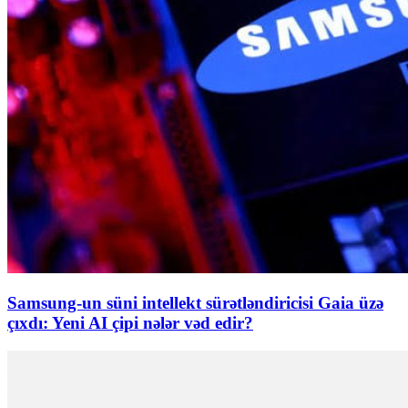
Samsung-un süni intellekt sürətləndiricisi Gaia üzə
çıxdı: Yeni AI çipi nələr vəd edir?