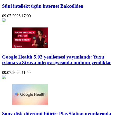
Süni intellekt üçün internet Bakcelldən
09.07.2026
17:09
Google Health 5.03 yeniləməsi yayımlandı: Yuxu
izləmə və Strava inteqrasiyasında mühüm yeniliklər
09.07.2026
11:50
Sony disk dövrünü bitirir: PlayStation oyunlarında