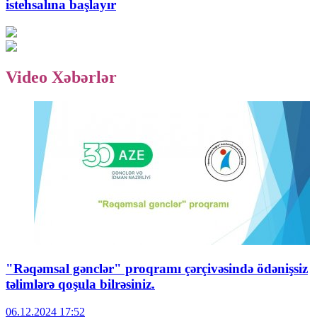
istehsalına başlayır
Video Xəbərlər
"Rəqəmsal gənclər" proqramı çərçivəsində ödənişsiz
təlimlərə qoşula bilrəsiniz.
06.12.2024
17:52