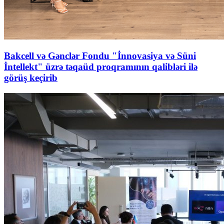
Bakcell və Gənclər Fondu "İnnovasiya və Süni
İntellekt" üzrə təqaüd proqramının qalibləri ilə
görüş keçirib