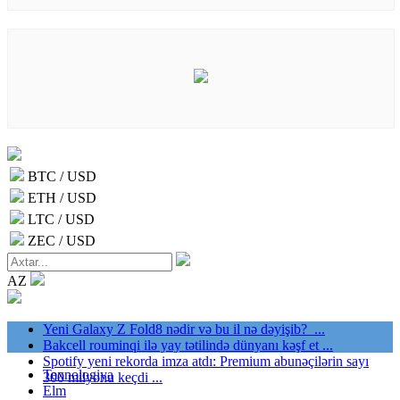
BTC / USD
ETH / USD
LTC / USD
ZEC / USD
AZ
Yeni Galaxy Z Fold8 nədir və bu il nə dəyişib? ...
Bakcell rouminqi ilə yay tətilində dünyanı kəşf et ...
Spotify yeni rekorda imza atdı: Premium abunəçilərin sayı
Texnologiya
300 milyonu keçdi ...
Elm