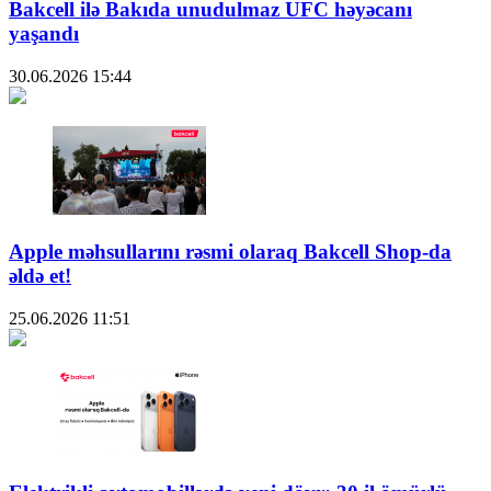
Bakcell ilə Bakıda unudulmaz UFC həyəcanı
yaşandı
30.06.2026
15:44
Apple məhsullarını rəsmi olaraq Bakcell Shop-da
əldə et!
25.06.2026
11:51