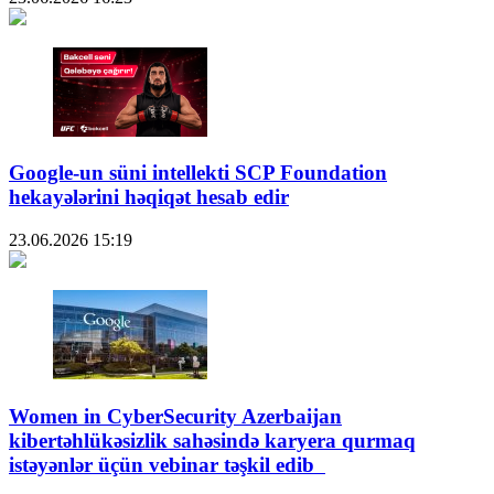
Google-un süni intellekti SCP Foundation
hekayələrini həqiqət hesab edir
23.06.2026
15:19
Women in CyberSecurity Azerbaijan
kibertəhlükəsizlik sahəsində karyera qurmaq
istəyənlər üçün vebinar təşkil edib