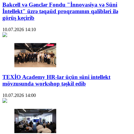
Bakcell və Gənclər Fondu "İnnovasiya və Süni
İntellekt" üzrə təqaüd proqramının qalibləri ilə
görüş keçirib
10.07.2026
14:10
TEXİO Academy HR-lar üçün süni intellekt
mövzusunda workshop təşkil edib
10.07.2026
14:00