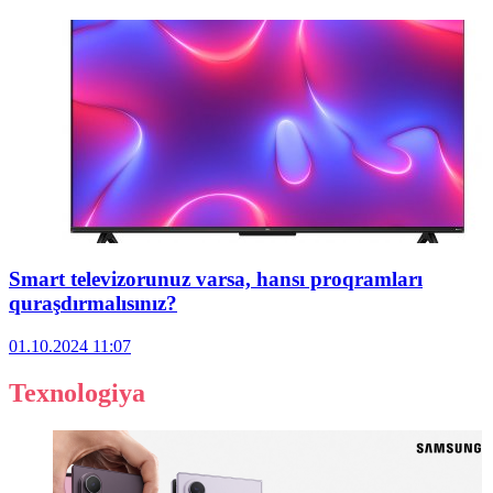
Smart televizorunuz varsa, hansı proqramları
quraşdırmalısınız?
01.10.2024
11:07
Texnologiya