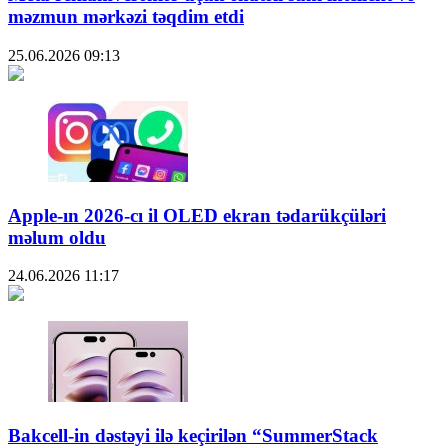
məzmun mərkəzi təqdim etdi
25.06.2026
09:13
Apple-ın 2026-cı il OLED ekran tədarükçüləri
məlum oldu
24.06.2026
11:17
Bakcell-in dəstəyi ilə keçirilən “SummerStack