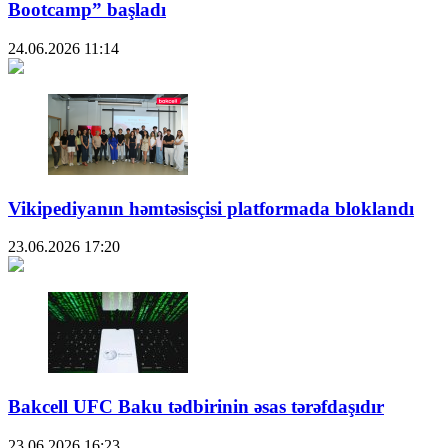
Bootcamp” başladı
24.06.2026
11:14
Vikipediyanın həmtəsisçisi platformada bloklandı
23.06.2026
17:20
Bakcell UFC Baku tədbirinin əsas tərəfdaşıdır
23.06.2026
16:23