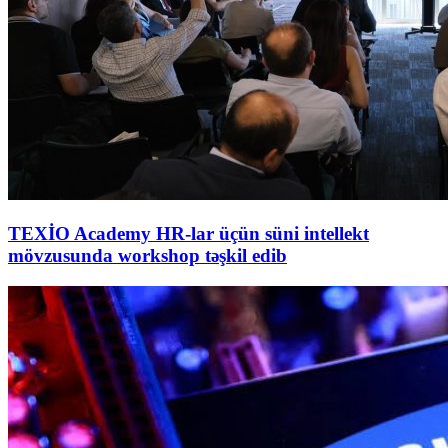
TEXİO Academy HR-lar üçün süni intellekt
mövzusunda workshop təşkil edib