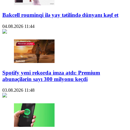
Bakcell rouminqi ilə yay tətilində dünyanı kəşf et
04.08.2026
11:44
Spotify yeni rekorda imza atdı: Premium
abunəçilərin sayı 300 milyonu keçdi
03.08.2026
11:48