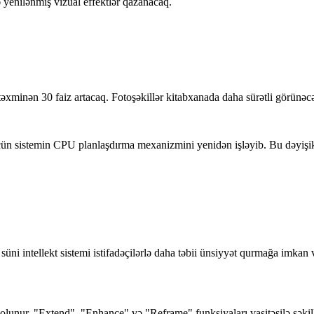
ə yenilənmiş vizual effektlər qazanacaq.
 təxminən 30 faiz artacaq. Fotoşəkillər kitabxanada daha sürətli görünəcə
n sistemin CPU planlaşdırma mexanizmini yenidən işləyib. Bu dəyişikli
ş süni intellekt sistemi istifadəçilərlə daha təbii ünsiyyət qurmağa imkan
dim olunur. "Extend", "Enhance" və "Reframe" funksiyaları vasitəsilə şək