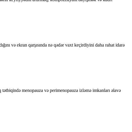
dığını və ekran qarşısında nə qədər vaxt keçirdiyini daha rahat idarə
lıq tətbiqində menopauza və perimenopauza izləmə imkanları əlavə