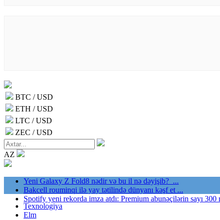
BTC / USD
ETH / USD
LTC / USD
ZEC / USD
AZ
Yeni Galaxy Z Fold8 nədir və bu il nə dəyişib? ...
Bakcell rouminqi ilə yay tətilində dünyanı kəşf et ...
Spotify yeni rekorda imza atdı: Premium abunəçilərin sayı 300 
Texnologiya
Elm