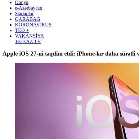
Dünya
e-Azərbaycan
Startaplar
QARABAĞ
KORONAVİRUS
TED +
VAKANSİYA
TED.AZ TV
Apple iOS 27-ni təqdim etdi: iPhone-lar daha sürətli v