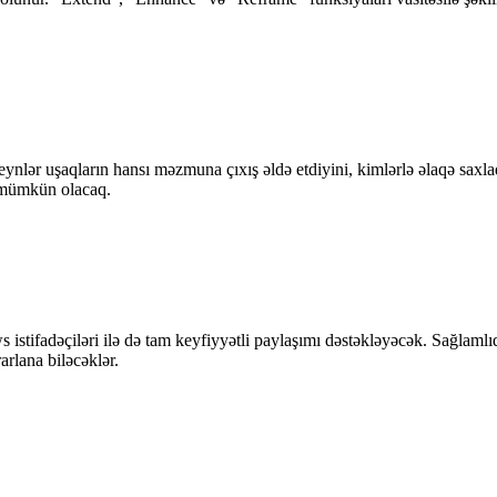
eynlər uşaqların hansı məzmuna çıxış əldə etdiyini, kimlərlə əlaqə saxla
si mümkün olacaq.
istifadəçiləri ilə də tam keyfiyyətli paylaşımı dəstəkləyəcək. Sağlam
arlana biləcəklər.