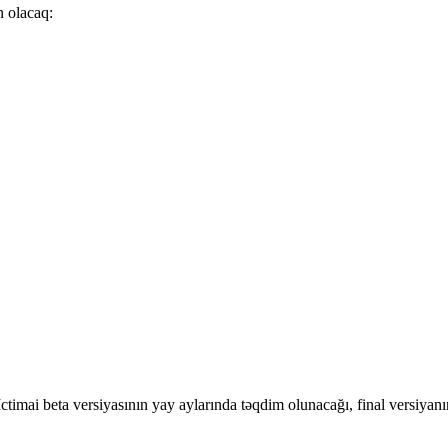
n olacaq:
b. İctimai beta versiyasının yay aylarında təqdim olunacağı, final versiya