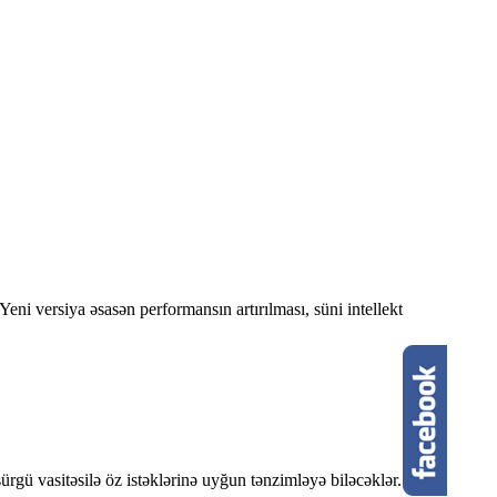
ni versiya əsasən performansın artırılması, süni intellekt
 sürgü vasitəsilə öz istəklərinə uyğun tənzimləyə biləcəklər. Bundan