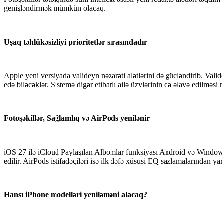
genişləndirmək mümkün olacaq.
Uşaq təhlükəsizliyi prioritetlər sırasındadır
Apple yeni versiyada valideyn nəzarəti alətlərini də gücləndirib. Valid
edə biləcəklər. Sistemə digər etibarlı ailə üzvlərinin də əlavə edilmə
Fotoşəkillər, Sağlamlıq və AirPods yenilənir
iOS 27 ilə iCloud Paylaşılan Albomlar funksiyası Android və Windows 
edilir. AirPods istifadəçiləri isə ilk dəfə xüsusi EQ sazlamalarından yar
Hansı iPhone modelləri yeniləməni alacaq?