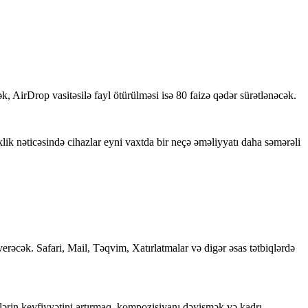
k, AirDrop vasitəsilə fayl ötürülməsi isə 80 faizə qədər sürətlənəcək.
k nəticəsində cihazlar eyni vaxtda bir neçə əməliyyatı daha səmərəli
 verəcək. Safari, Mail, Təqvim, Xatırlatmalar və digər əsas tətbiqlərdə
illərin keyfiyyətini artırmaq, kompozisiyanı dəyişmək və kadrı