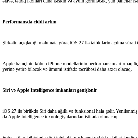
əlavə, tətbiq ikonları daha kəskin və aydın görünəcək, yan panellər is
Performansda ciddi artım
Şirkətin açıqladığı məlumata görə, iOS 27 ilə tətbiqlərin açılma sürəti
Apple həmçinin köhnə iPhone modellərinin performansını artırmaq üçü
yerinə yetirə biləcək və ümumi istifadə təcrübəsi daha axıcı olacaq.
Siri və Apple Intelligence imkanları genişlənir
iOS 27 ilə birlikdə Siri daha ağıllı və funksional hala gəlir. Yenilənmi
də Apple Intelligence texnologiyalarından istifadə olunacaq.
Fotoşəkillər tətbiqində süni intellekt əsaslı yeni redaktə alətləri təq