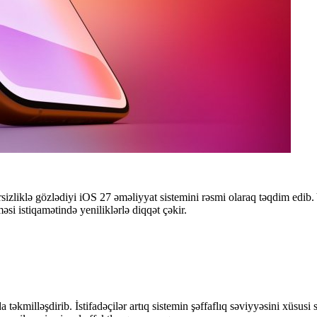
zliklə gözlədiyi iOS 27 əməliyyat sistemini rəsmi olaraq təqdim edib. Ye
əsi istiqamətində yeniliklərlə diqqət çəkir.
 təkmilləşdirib. İstifadəçilər artıq sistemin şəffaflıq səviyyəsini xüsusi