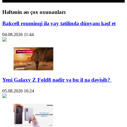
Həftənin ən çox oxunanları
Bakcell rouminqi ilə yay tətilində dünyanı kəşf et
04.08.2026
11:44
Yeni Galaxy Z Fold8 nədir və bu il nə dəyişib?
05.08.2026
16:24