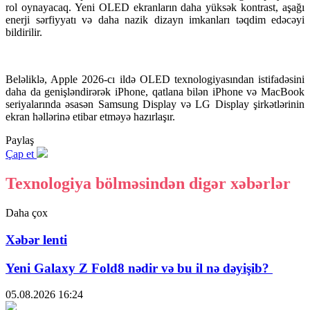
rol oynayacaq. Yeni OLED ekranların daha yüksək kontrast, aşağı
enerji sərfiyyatı və daha nazik dizayn imkanları təqdim edəcəyi
bildirilir.
Beləliklə, Apple 2026-cı ildə OLED texnologiyasından istifadəsini
daha da genişləndirərək iPhone, qatlana bilən iPhone və MacBook
seriyalarında əsasən Samsung Display və LG Display şirkətlərinin
ekran həllərinə etibar etməyə hazırlaşır.
Paylaş
Çap et
Texnologiya bölməsindən digər xəbərlər
Daha çox
Xəbər lenti
Yeni Galaxy Z Fold8 nədir və bu il nə dəyişib?
05.08.2026
16:24