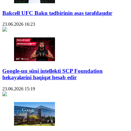
Bakcell UFC Baku tədbirinin əsas tərəfdaşıdır
23.06.2026
16:23
Google-un süni intellekti SCP Foundation
hekayələrini həqiqət hesab edir
23.06.2026
15:19