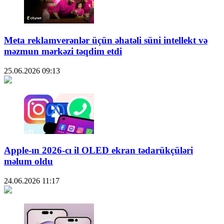
Meta reklamverənlər üçün əhatəli süni intellekt və
məzmun mərkəzi təqdim etdi
25.06.2026
09:13
Apple-ın 2026-cı il OLED ekran tədarükçüləri
məlum oldu
24.06.2026
11:17