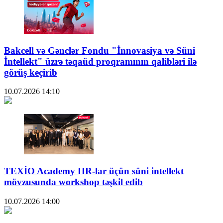
Bakcell və Gənclər Fondu "İnnovasiya və Süni
İntellekt" üzrə təqaüd proqramının qalibləri ilə
görüş keçirib
10.07.2026
14:10
TEXİO Academy HR-lar üçün süni intellekt
mövzusunda workshop təşkil edib
10.07.2026
14:00