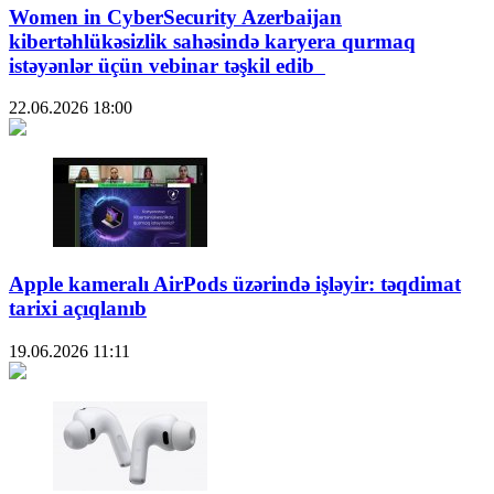
Women in CyberSecurity Azerbaijan
kibertəhlükəsizlik sahəsində karyera qurmaq
istəyənlər üçün vebinar təşkil edib
22.06.2026
18:00
Apple kameralı AirPods üzərində işləyir: təqdimat
tarixi açıqlanıb
19.06.2026
11:11