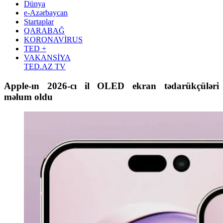
Dünya
e-Azərbaycan
Startaplar
QARABAĞ
KORONAVİRUS
TED +
VAKANSİYA
TED.AZ TV
Apple-ın 2026-cı il OLED ekran tədarükçüləri
məlum oldu