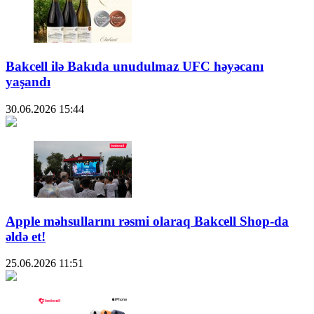
Bakcell ilə Bakıda unudulmaz UFC həyəcanı
yaşandı
30.06.2026
15:44
Apple məhsullarını rəsmi olaraq Bakcell Shop-da
əldə et!
25.06.2026
11:51