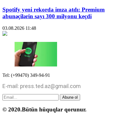
Spotify yeni rekorda imza atdı: Premium
abunəçilərin sayı 300 milyonu keçdi
03.08.2026
11:48
Tel: (+99470) 349-94-91
E-mail: press.ted.az@gmail.com
Abunə ol
© 2020.Bütün hüquqlar qorunur.