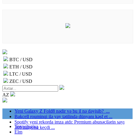
BTC / USD
ETH / USD
LTC / USD
ZEC / USD
AZ
Yeni Galaxy Z Fold8 nədir və bu il nə dəyişib? ...
Bakcell rouminqi ilə yay tətilində dünyanı kəşf et ...
Spotify yeni rekorda imza atdı: Premium abunəçilərin sayı
Texnologiya
300 milyonu keçdi ...
Elm