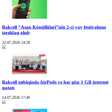
Bakcell “Asan Könüllüləri”nin 2-ci yay festivalının
tərəfdaşı olub
22.07.2026
14:28
Bakcell tətbiqində AirPods və hər gün 1 GB internet
qazan
14.07.2026
17:40