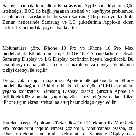
Sənaye mənbələrinin bildirdiyinə əsasən, Apple son dövrlərdə Çin
istehsalçısı BOE ilə bağlı yaşanan istehsal və keyfiyyət problemləri
səbəbindən sifarişlərin bir hissəsini Samsung Display-ə yönləndirib.
Bunun nəticəsində Samsung və LG şirkətlərinin Apple-ın ekran
təchizat zəncirindəki payı daha da artıb.
Məlumatlara görə, iPhone 18 Pro və iPhone 18 Pro Max
modellərində istifadə olunacaq LTPO+ OLED panellərinin istehsalı
Samsung Display və LG Display tərəfindən həyata keçiriləcək. Bu
texnologiya daha yüksək enerji səmərəliliyi və dəyişən yenilənmə
tezliyi dəstəyi ilə seçilir.
Diqqət çəkən digər məqam isə Apple-ın ilk qatlana bilən iPhone
modeli ilə bağlıdır. Bildirilir ki, bu cihaz üçün OLED ekranların
yeganə təchizatçısı Samsung Display olacaq. Şirkətin Apple ilə
üçillik eksklüziv əməkdaşlıq müqaviləsi imzaladığı və qatlana bilən
iPhone üçün ekran istehsalına artıq hazır olduğu qeyd edilir.
Bundan başqa, Apple-ın 2026-cı ildə OLED ekranlı ilk MacBook
Pro modellərini təqdim etməsi gözlənilir. Məlumatlara əsasən, bu
cihazların ekran panellərinin istehsalında da Samsung Display əsas