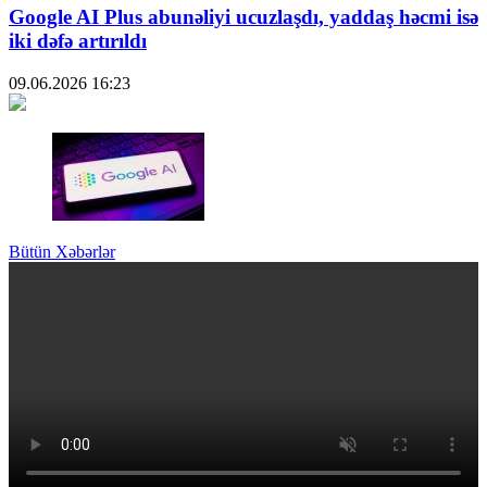
Google AI Plus abunəliyi ucuzlaşdı, yaddaş həcmi isə
iki dəfə artırıldı
09.06.2026
16:23
Bütün Xəbərlər