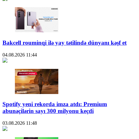
Bakcell rouminqi ilə yay tətilində dünyanı kəşf et
04.08.2026
11:44
Spotify yeni rekorda imza atdı: Premium
abunəçilərin sayı 300 milyonu keçdi
03.08.2026
11:48