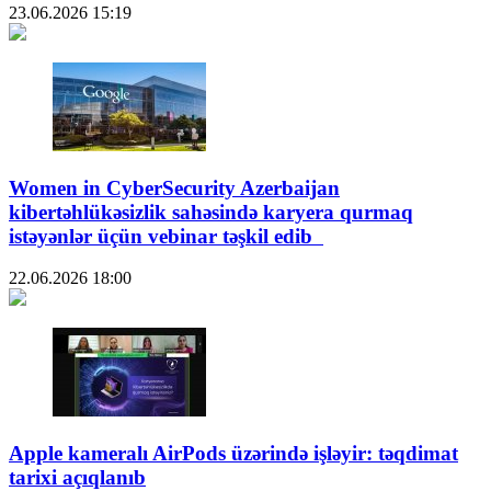
23.06.2026
15:19
Women in CyberSecurity Azerbaijan
kibertəhlükəsizlik sahəsində karyera qurmaq
istəyənlər üçün vebinar təşkil edib
22.06.2026
18:00
Apple kameralı AirPods üzərində işləyir: təqdimat
tarixi açıqlanıb