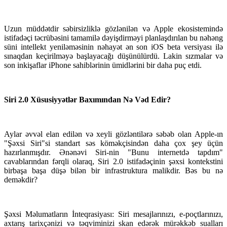
Uzun müddətdir səbirsizliklə gözlənilən və Apple ekosistemində
istifadəçi təcrübəsini tamamilə dəyişdirməyi planlaşdırılan bu nəhəng
süni intellekt yeniləməsinin nəhayət ən son iOS beta versiyası ilə
sınaqdan keçirilməyə başlayacağı düşünülürdü. Lakin sızmalar və
son inkişaflar iPhone sahiblərinin ümidlərini bir daha puç etdi.
Siri 2.0 Xüsusiyyətlər Baxımından Nə Vəd Edir?
Aylar əvvəl elan edilən və xeyli gözləntilərə səbəb olan Apple-ın
"Şəxsi Siri"si standart səs köməkçisindən daha çox şey üçün
hazırlanmışdır. Ənənəvi Siri-nin "Bunu internetdə tapdım"
cavablarından fərqli olaraq, Siri 2.0 istifadəçinin şəxsi kontekstini
birbaşa başa düşə bilən bir infrastruktura malikdir. Bəs bu nə
deməkdir?
Şəxsi Məlumatların İnteqrasiyası: Siri mesajlarınızı, e-poçtlarınızı,
axtarış tarixçənizi və təqviminizi skan edərək mürəkkəb sualları