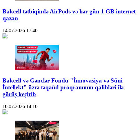
Bakcell tətbiqində AirPods və hər gün 1 GB internet
qazan
14.07.2026
17:40
Bakcell və Gənclər Fondu "İnnovasiya və Süni
İntellekt" üzrə təqaüd proqramının qalibləri ilə
görüş keçirib
10.07.2026
14:10