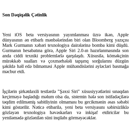
Son Dəqiqəlik Çətinlik
Yeni iOS beta versiyasının yayımlanması üzrə ikən, Apple
dünyasının ən etibarlı mənbələrindən biri olan Bloomberg yazıçısı
Mark Gurmanın xəbəri texnologiya dairələrinə bomba kimi düşdü.
Gurmanın hesabatına görə, Apple Siri 2.0-ın hazırlanmasında son
anda ciddi texniki problemlərlə qarşılaşdı. Xüsusilə, köməkçinin
mürəkkəb sualları və çoxmərhələli tapşırıq sorğularını düzgün
şəkildə həll edə bilməməsi Apple mühəndislərini əyləcləri basmağa
məcbur etdi.
İşçilərin şirkətdaxili testlərdə "Şəxsi Siri" xüsusiyyətlərini sınaqdan
keçirməyə başladığı məlum olsa da, sistemin hələ son istifadəçilərə
təqdim edilməmiş sabitliyinin olmaması bu gecikmənin əsas səbəbi
kimi göstərilir. Nəticə etibarilə, yeni beta versiyasını səbirsizliklə
gözləyən texnologiya həvəskarları və inkişaf etdiricilər bu
yeniləmədə gözlənilən süni inqilabı görməyəcəklər.