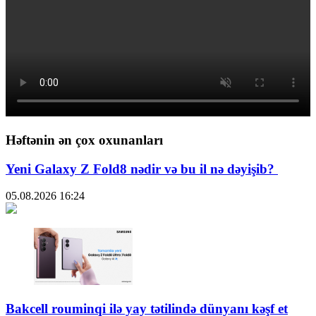
Həftənin ən çox oxunanları
Yeni Galaxy Z Fold8 nədir və bu il nə dəyişib?
05.08.2026
16:24
Bakcell rouminqi ilə yay tətilində dünyanı kəşf et