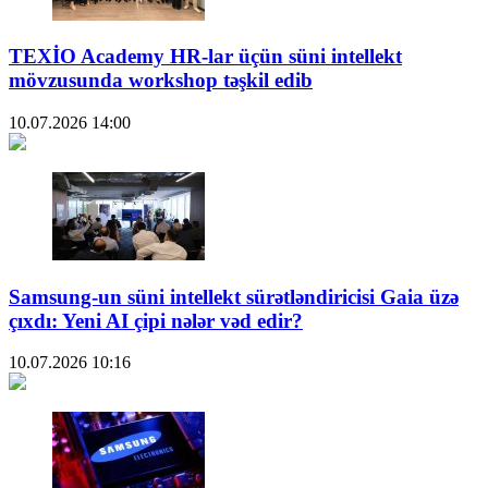
TEXİO Academy HR-lar üçün süni intellekt
mövzusunda workshop təşkil edib
10.07.2026
14:00
Samsung-un süni intellekt sürətləndiricisi Gaia üzə
çıxdı: Yeni AI çipi nələr vəd edir?
10.07.2026
10:16