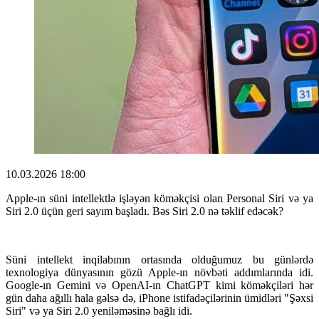
10.03.2026 18:00
Apple-ın süni intellektlə işləyən köməkçisi olan Personal Siri və ya
Siri 2.0 üçün geri sayım başladı. Bəs Siri 2.0 nə təklif edəcək?
Süni intellekt inqilabının ortasında olduğumuz bu günlərdə
texnologiya dünyasının gözü Apple-ın növbəti addımlarında idi.
Google-ın Gemini və OpenAI-ın ChatGPT kimi köməkçiləri hər
gün daha ağıllı hala gəlsə də, iPhone istifadəçilərinin ümidləri "Şəxsi
Siri" və ya Siri 2.0 yeniləməsinə bağlı idi.