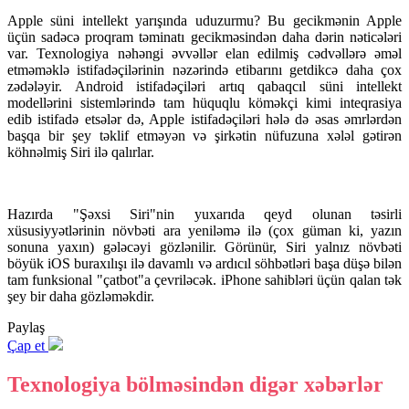
Apple süni intellekt yarışında uduzurmu? Bu gecikmənin Apple
üçün sadəcə proqram təminatı gecikməsindən daha dərin nəticələri
var. Texnologiya nəhəngi əvvəllər elan edilmiş cədvəllərə əməl
etməməklə istifadəçilərinin nəzərində etibarını getdikcə daha çox
zədələyir. Android istifadəçiləri artıq qabaqcıl süni intellekt
modellərini sistemlərində tam hüquqlu köməkçi kimi inteqrasiya
edib istifadə etsələr də, Apple istifadəçiləri hələ də əsas əmrlərdən
başqa bir şey təklif etməyən və şirkətin nüfuzuna xələl gətirən
köhnəlmiş Siri ilə qalırlar.
Hazırda "Şəxsi Siri"nin yuxarıda qeyd olunan təsirli
xüsusiyyətlərinin növbəti ara yeniləmə ilə (çox güman ki, yazın
sonuna yaxın) gələcəyi gözlənilir. Görünür, Siri yalnız növbəti
böyük iOS buraxılışı ilə davamlı və ardıcıl söhbətləri başa düşə bilən
tam funksional "çatbot"a çevriləcək. iPhone sahibləri üçün qalan tək
şey bir daha gözləməkdir.
Paylaş
Çap et
Texnologiya bölməsindən digər xəbərlər