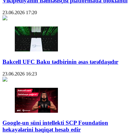
Vikipediyanın həmtəsisçisi platformada bloklandı
23.06.2026
17:20
Bakcell UFC Baku tədbirinin əsas tərəfdaşıdır
23.06.2026
16:23
Google-un süni intellekti SCP Foundation
hekayələrini həqiqət hesab edir