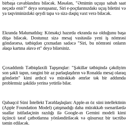
birbaşa cavablandıra biləcək. Məsələn, "Əmimin uçuşu sabah saat
neçədə enir?" deyə soruşsanız, Siri e-poçtlarınızdakı uçuş biletini və
ya təqviminizdəki qeydi tapa və sizə dəqiq vaxt verə biləcək.
Ekranda Məlumatlılıq: Köməkçi hazırda ekranda nə olduğunu başa
düşə biləcək. Dostunuz sizə mesaj vasitəsilə yeni iş nömrəsi
göndərərsə, tətbiqdən çıxmadan sadəcə "Siri, bu nömrəni onların
əlaqə kartına əlavə et" deyə bilərsiniz.
Çoxaddımlı Tətbiqdaxili Tapşırıqlar: "Şəkillər tətbiqində çəkdiyim
son şəkli tapın, rəngini bir az parlaqlaşdırın və Ronalda mesaj olaraq
göndərin" kimi ardıcıl və mürəkkəb əmrlər tək bir addımda
problemsiz şəkildə yerinə yetirilə bilər.
Qabaqcıl Süni İntellekt Tərəfdaşlıqları: Apple-ın öz süni intellektinin
(Apple Foundation Model) çatışmadığı daha mürəkkəb ssenarilərdə
suallar istifadəçinin razılığı ilə Google-ın Gemini modeli kimi
üçüncü tərəf çatbotlarına yönləndiriləcək və qüsursuz bir təcrübə
təmin ediləcək.