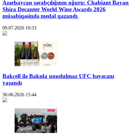
Azərbaycan şərabçılığının uğuru: Chabiant Bayan
Shira Decanter World Wine Awards 2026
müsabiqəsində medal qazandı
09.07.2026
10:33
Bakcell ilə Bakıda unudulmaz UFC həyəcanı
yaşandı
30.06.2026
15:44