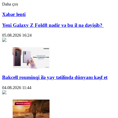
Daha çox
Xəbər lenti
Yeni Galaxy Z Fold8 nədir və bu il nə dəyişib?
05.08.2026
16:24
Bakcell rouminqi ilə yay tətilində dünyanı kəşf et
04.08.2026
11:44