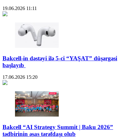
19.06.2026
11:11
Bakcell-in dəstəyi ilə 5-ci “YAŞAT” düşərgəsi
başlayıb
17.06.2026
15:20
Bakcell “AI Strategy Summit | Baku 2026”
tədbirinin əsas tərəfdaşı olub