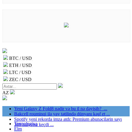
BTC / USD
ETH / USD
LTC / USD
ZEC / USD
AZ
Yeni Galaxy Z Fold8 nədir və bu il nə dəyişib? ...
Bakcell rouminqi ilə yay tətilində dünyanı kəşf et ...
Spotify yeni rekorda imza atdı: Premium abunəçilərin sayı
Texnologiya
300 milyonu keçdi ...
Elm