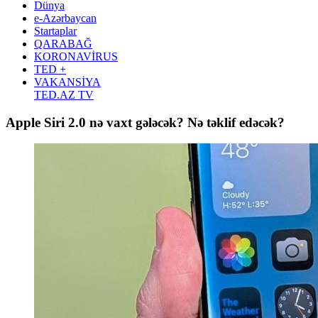
Dünya
e-Azərbaycan
Startaplar
QARABAĞ
KORONAVİRUS
TED +
VAKANSİYA
TED.AZ TV
Apple Siri 2.0 nə vaxt gələcək? Nə təklif edəcək?