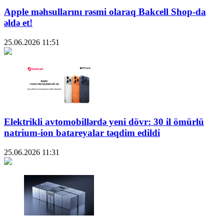
Apple məhsullarını rəsmi olaraq Bakcell Shop-da
əldə et!
25.06.2026
11:51
Elektrikli avtomobillərdə yeni dövr: 30 il ömürlü
natrium-ion batareyalar təqdim edildi
25.06.2026
11:31