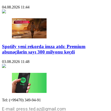
04.08.2026
11:44
Spotify yeni rekorda imza atdı: Premium
abunəçilərin sayı 300 milyonu keçdi
03.08.2026
11:48
Tel: (+99470) 349-94-91
E-mail: press.ted.az@gmail.com