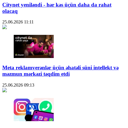
Citynet yeniləndi - hər kəs üçün daha da rahat
olacaq
25.06.2026
11:11
Meta reklamverənlər üçün əhatəli süni intellekt və
məzmun mərkəzi təqdim etdi
25.06.2026
09:13