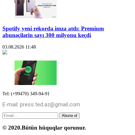
Spotify yeni rekorda imza atdı: Premium
abunəçilərin sayı 300 milyonu keçdi
03.08.2026
11:48
Tel: (+99470) 349-94-91
E-mail: press.ted.az@gmail.com
Abunə ol
© 2020.Bütün hüquqlar qorunur.