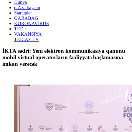
Dünya
e-Azərbaycan
Startaplar
QARABAĞ
KORONAVİRUS
TED +
VAKANSİYA
TED.AZ TV
İKTA sədri: Yeni elektron kommunikasiya qanunu
mobil virtual operatorların fəaliyyətə başlamasına
imkan verəcək