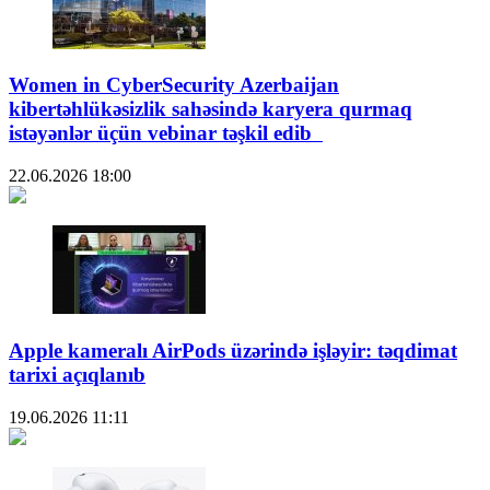
Women in CyberSecurity Azerbaijan
kibertəhlükəsizlik sahəsində karyera qurmaq
istəyənlər üçün vebinar təşkil edib
22.06.2026
18:00
Apple kameralı AirPods üzərində işləyir: təqdimat
tarixi açıqlanıb
19.06.2026
11:11