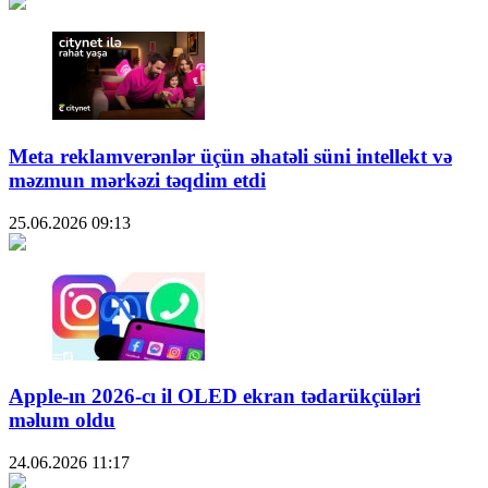
Meta reklamverənlər üçün əhatəli süni intellekt və
məzmun mərkəzi təqdim etdi
25.06.2026
09:13
Apple-ın 2026-cı il OLED ekran tədarükçüləri
məlum oldu
24.06.2026
11:17