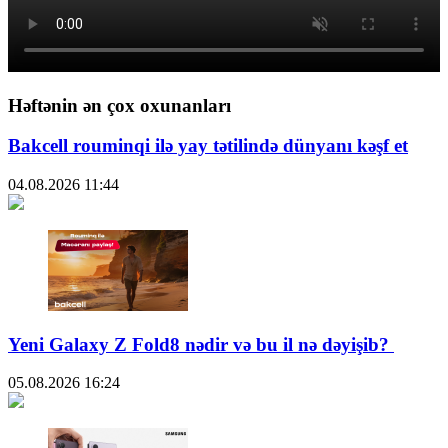
Həftənin ən çox oxunanları
Bakcell rouminqi ilə yay tətilində dünyanı kəşf et
04.08.2026
11:44
Yeni Galaxy Z Fold8 nədir və bu il nə dəyişib?
05.08.2026
16:24