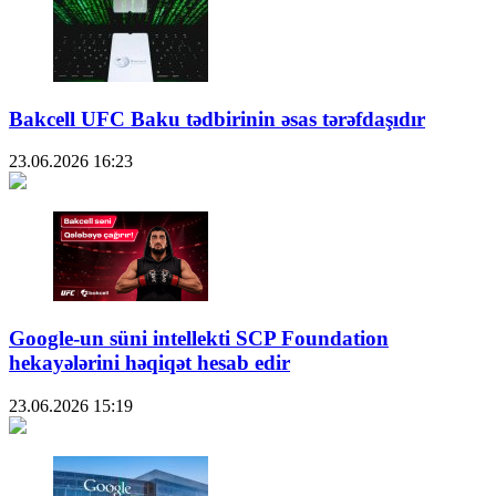
Bakcell UFC Baku tədbirinin əsas tərəfdaşıdır
23.06.2026
16:23
Google-un süni intellekti SCP Foundation
hekayələrini həqiqət hesab edir
23.06.2026
15:19