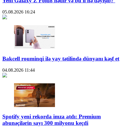
Yeni Galaxy Z Fold8 nədir və bu il nə dəyişib?
05.08.2026
16:24
Bakcell rouminqi ilə yay tətilində dünyanı kəşf et
04.08.2026
11:44
Spotify yeni rekorda imza atdı: Premium
abunəçilərin sayı 300 milyonu keçdi