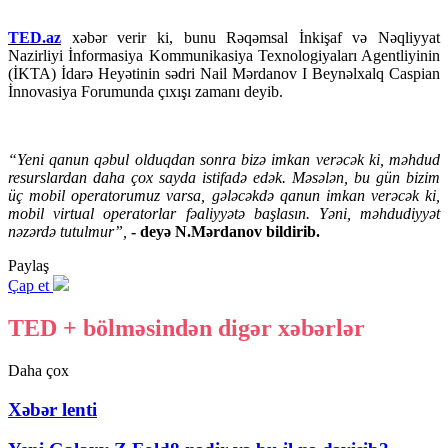
TED.az
xəbər verir ki, bunu Rəqəmsal İnkişaf və Nəqliyyat
Nazirliyi İnformasiya Kommunikasiya Texnologiyaları Agentliyinin
(İKTA) İdarə Heyətinin sədri Nail Mərdanov I Beynəlxalq Caspian
İnnovasiya Forumunda çıxışı zamanı deyib.
“Yeni qanun qəbul olduqdan sonra bizə imkan verəcək ki, məhdud
resurslardan daha çox sayda istifadə edək. Məsələn, bu gün bizim
üç mobil operatorumuz varsa, gələcəkdə qanun imkan verəcək ki,
mobil virtual operatorlar fəaliyyətə başlasın. Yəni, məhdudiyyət
nəzərdə tutulmur”,
- deyə N.Mərdanov bildirib.
Paylaş
Çap et
TED + bölməsindən digər xəbərlər
Daha çox
Xəbər lenti