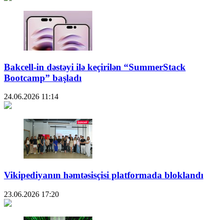
Bakcell-in dəstəyi ilə keçirilən “SummerStack
Bootcamp” başladı
24.06.2026
11:14
Vikipediyanın həmtəsisçisi platformada bloklandı
23.06.2026
17:20