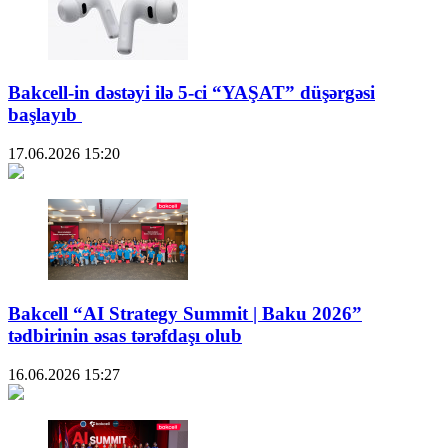
Bakcell-in dəstəyi ilə 5-ci “YAŞAT” düşərgəsi
başlayıb
17.06.2026
15:20
Bakcell “AI Strategy Summit | Baku 2026”
tədbirinin əsas tərəfdaşı olub
16.06.2026
15:27