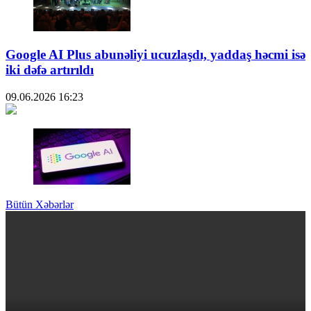
Google AI Plus abunəliyi ucuzlaşdı, yaddaş həcmi isə
iki dəfə artırıldı
09.06.2026
16:23
Bütün Xəbərlər