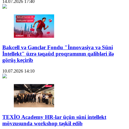
14.07.2026
17:40
Bakcell və Gənclər Fondu "İnnovasiya və Süni
İntellekt" üzrə təqaüd proqramının qalibləri ilə
görüş keçirib
10.07.2026
14:10
TEXİO Academy HR-lar üçün süni intellekt
mövzusunda workshop təşkil edib