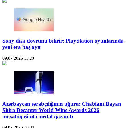
Sony disk dövrünü bitirir: PlayStation oyunlarında
yeni era başlayır
09.07.2026
11:20
Azərbaycan şərabçılığının uğuru: Chabiant Bayan
Shira Decanter World Wine Awards 2026
müsabiqəsində medal qazandı
09.07.2026
10:33