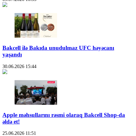
Bakcell ilə Bakıda unudulmaz UFC həyəcanı
yaşandı
30.06.2026
15:44
Apple məhsullarını rəsmi olaraq Bakcell Shop-da
əldə et!
25.06.2026
11:51