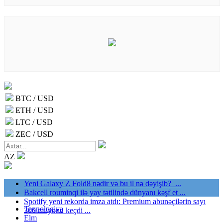
BTC / USD
ETH / USD
LTC / USD
ZEC / USD
AZ
Yeni Galaxy Z Fold8 nədir və bu il nə dəyişib? ...
Bakcell rouminqi ilə yay tətilində dünyanı kəşf et ...
Spotify yeni rekorda imza atdı: Premium abunəçilərin sayı
Texnologiya
300 milyonu keçdi ...
Elm