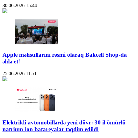
30.06.2026
15:44
Apple məhsullarını rəsmi olaraq Bakcell Shop-da
əldə et!
25.06.2026
11:51
Elektrikli avtomobillərdə yeni dövr: 30 il ömürlü
natrium-ion batareyalar təqdim edildi