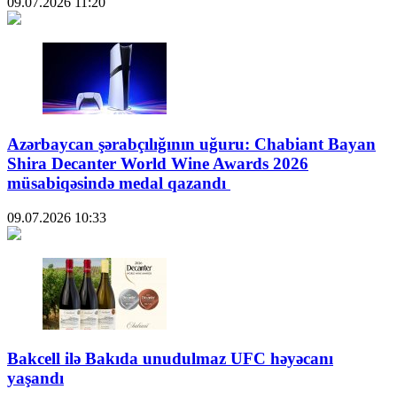
09.07.2026
11:20
Azərbaycan şərabçılığının uğuru: Chabiant Bayan
Shira Decanter World Wine Awards 2026
müsabiqəsində medal qazandı
09.07.2026
10:33
Bakcell ilə Bakıda unudulmaz UFC həyəcanı
yaşandı