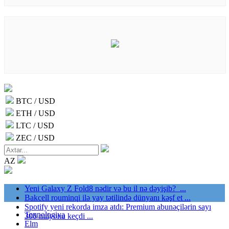
BTC / USD
ETH / USD
LTC / USD
ZEC / USD
AZ
Yeni Galaxy Z Fold8 nədir və bu il nə dəyişib? ...
Bakcell rouminqi ilə yay tətilində dünyanı kəşf et ...
Spotify yeni rekorda imza atdı: Premium abunəçilərin sayı
Texnologiya
300 milyonu keçdi ...
Elm