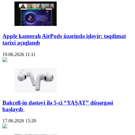
Apple kameralı AirPods üzərində işləyir: təqdimat
tarixi açıqlanıb
19.06.2026
11:11
Bakcell-in dəstəyi ilə 5-ci “YAŞAT” düşərgəsi
başlayıb
17.06.2026
15:20