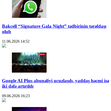
Bakcell “Signature Gala Night” tədbirinin tərəfdaşı
olub
11.06.2026
14:52
Google AI Plus abunəliyi ucuzlaşdı, yaddaş həcmi isə
iki dəfə artırıldı
09.06.2026
16:23