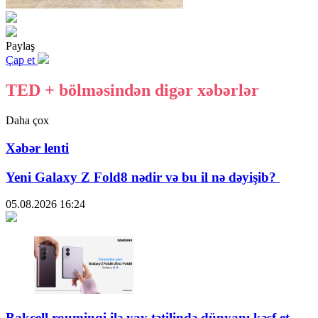
Paylaş
Çap et
TED + bölməsindən digər xəbərlər
Daha çox
Xəbər lenti
Yeni Galaxy Z Fold8 nədir və bu il nə dəyişib?
05.08.2026
16:24
Bakcell rouminqi ilə yay tətilində dünyanı kəşf et