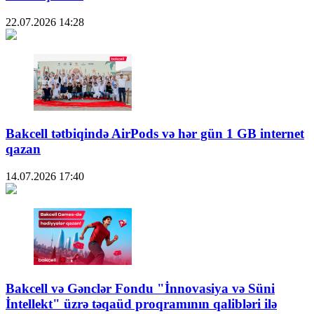
22.07.2026
14:28
Bakcell tətbiqində AirPods və hər gün 1 GB internet
qazan
14.07.2026
17:40
Bakcell və Gənclər Fondu "İnnovasiya və Süni
İntellekt" üzrə təqaüd proqramının qalibləri ilə