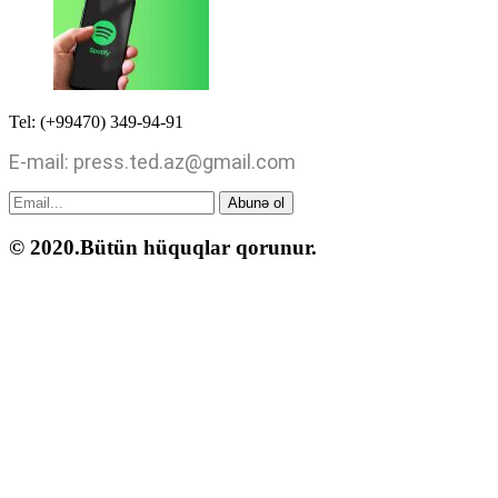
Tel: (+99470) 349-94-91
E-mail: press.ted.az@gmail.com
Abunə ol
© 2020.Bütün hüquqlar qorunur.