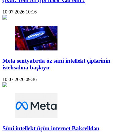
çıxdı: Yeni AI çipi nələr vəd edir?
10.07.2026
10:16
Meta sentyabrda öz süni intellekt çiplərinin
istehsalına başlayır
10.07.2026
09:36
Süni intellekt üçün internet Bakcelldən