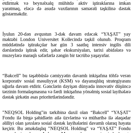
etdirmək və beynəlxalq mühitdə aktiv iştiraklarına imkan
yaratmaq, eləcə də asudə vaxtlarının səmərəli təşkilinə dəstək
göstərməkdir.
İyulun 20-dən avqustun 3-dək davam edəcək “YAŞAT” yay
məktəbi London Universitet Kollecində təşkil olunub. Proqram
müddətində iştirakçılar hər gün 3 saatlıq intensiv ingilis dili
dərslərində iştirak edir, şəhər ekskursiyaları, tarixi abidələrə və
muzeylərə maraqlı səfərlərlə zəngin bir təcrübə yaşayırlar.
“Bakcell” bu təşəbbüslə cəmiyyətin davamlı inkişafına töhfə verən
korporativ sosial məsuliyyət (KSM) və dayanıqlılıq strategiyasını
uğurla davam etdirir. Gənclərin dəyişən dünyada innovativ düşüncə
tərzinin formalaşmasına və fərdi inkişafına yönəlmiş sosial layihələrə
dəstək şirkətin əsas prioritetlərindəndir.
"NEQSOL Holding"in tərkibinə daxil olan “Bakcell” “YAŞAT”
Fondu ilə birgə şəhidlərin ailə üzvlərinə və müharibə ilə əlaqədar
əlilliyi olan şəxslərə sosial dəstək layihələrini davamlı olaraq həyata
keçirir. Bu əməkdaşlıq "NEQSOL Holding" və “YAŞAT” Fondu