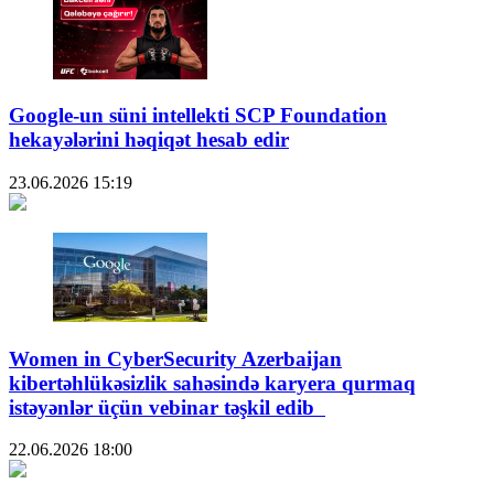
Google-un süni intellekti SCP Foundation
hekayələrini həqiqət hesab edir
23.06.2026
15:19
Women in CyberSecurity Azerbaijan
kibertəhlükəsizlik sahəsində karyera qurmaq
istəyənlər üçün vebinar təşkil edib
22.06.2026
18:00