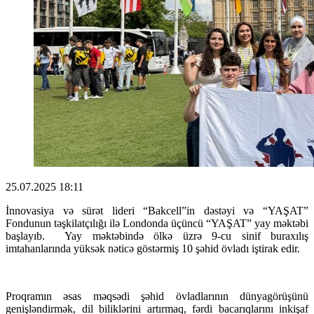
25.07.2025 18:11
İnnovasiya və sürət lideri “Bakcell”in dəstəyi və “YAŞAT”
Fondunun təşkilatçılığı ilə Londonda üçüncü “YAŞAT” yay məktəbi
başlayıb. Yay məktəbində ölkə üzrə 9-cu sinif buraxılış
imtahanlarında yüksək nəticə göstərmiş 10 şəhid övladı iştirak edir.
Proqramın əsas məqsədi şəhid övladlarının dünyagörüşünü
genişləndirmək, dil biliklərini artırmaq, fərdi bacarıqlarını inkişaf