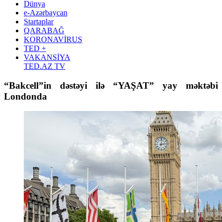
Dünya
e-Azərbaycan
Startaplar
QARABAĞ
KORONAVİRUS
TED +
VAKANSİYA
TED.AZ TV
“Bakcell”in dəstəyi ilə “YAŞAT” yay məktəbi
Londonda