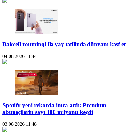
Bakcell rouminqi ilə yay tətilində dünyanı kəşf et
04.08.2026
11:44
Spotify yeni rekorda imza atdı: Premium
abunəçilərin sayı 300 milyonu keçdi
03.08.2026
11:48