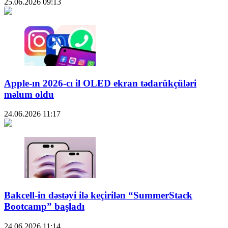
25.06.2026
09:13
Apple-ın 2026-cı il OLED ekran tədarükçüləri
məlum oldu
24.06.2026
11:17
Bakcell-in dəstəyi ilə keçirilən “SummerStack
Bootcamp” başladı
24.06.2026
11:14