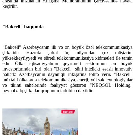
arasında imzalanan Anlaşma Memorandumu çərçivəsində həyata
keçirilir.
"Bakcell" haqqında
"Bakcell" Azərbaycanın ilk və ən böyük özəl telekommunikasiya
şirkətidir. Hazırda şirkət üç milyondan çox müştərini
yüksəkkeyfiyyətli və sürətli telekommunikasiya xidmətləri ilə təmin
edir. Ölkə iqtisadiyyatının qeyri-neft sektorunun ən böyük
investorlarından biri olan "Bakcell" süni intellekt əsaslı innovativ
həllərlə Azərbaycanın dayanıqlı inkişafına töhfə verir. "Bakcell"
müxtəlif ölkələrdə telekommunikasiya, enerji, yüksək texnologiyalar
və tikinti sahələrində fəaliyyət göstərən "NEQSOL Holding"
beynəlxalq şirkətlər qrupunun tərkibinə daxildir.