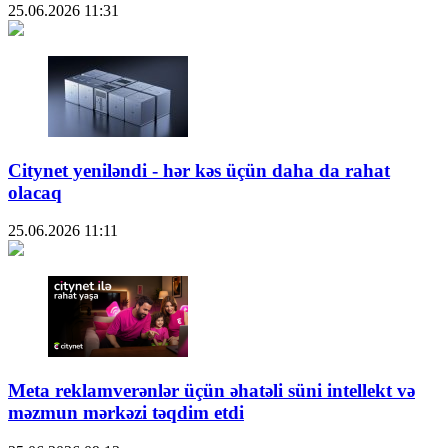
25.06.2026
11:31
Citynet yeniləndi - hər kəs üçün daha da rahat
olacaq
25.06.2026
11:11
Meta reklamverənlər üçün əhatəli süni intellekt və
məzmun mərkəzi təqdim etdi