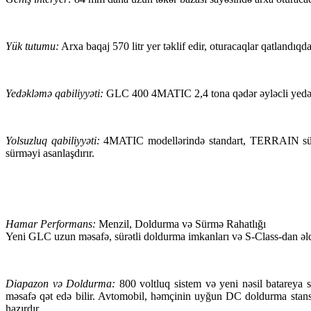
Yük tutumu:
Arxa baqaj 570 litr yer təklif edir, oturacaqlar qatlandıq
Yedəkləmə qabiliyyəti:
GLC 400 4MATIC 2,4 tona qədər əyləcli yedəklə
Yolsuzluq qabiliyyəti:
4MATIC modellərində standart, TERRAIN sürmə 
sürməyi asanlaşdırır.
Hamar Performans:
Menzil, Doldurma və Sürmə Rahatlığı
Yeni GLC uzun məsafə, sürətli doldurma imkanları və S-Class-dan əldə
Diapazon və Doldurma:
800 voltluq sistem və yeni nəsil batareya 
məsafə qət edə bilir. Avtomobil, həmçinin uyğun DC doldurma stansi
hazırdır.