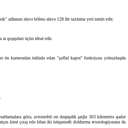
runk" adlanan əlavə bölmə əlavə 128 litr saxlama yeri təmin edir.
at qoşquları üçün ideal edir.
 ön kameradan istifadə edən "şəffaf kapot" funksiyası yolsuzluqda
.
sablamalara görə, avtomobil on dəqiqəlik şarjla 303 kilometrə qədər
sı kimi çıxış edə bilən iki istiqamətli doldurma texnologiyasına da