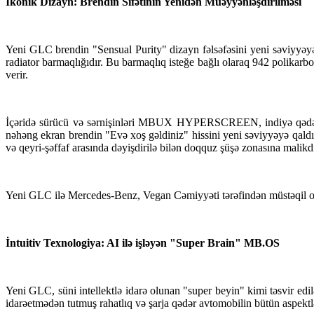
İkonik Dizayn: Brendin Sifətinin Yenidən Müəyyənləşdirilməsi
Yeni GLC brendin "Sensual Purity" dizayn fəlsəfəsini yeni səviyyəy
radiator barmaqlığıdır. Bu barmaqlıq isteğe bağlı olaraq 942 polikarbo
verir.
İçəridə sürücü və sərnişinləri MBUX HYPERSCREEN, indiyə qədər Me
nəhəng ekran brendin "Evə xoş gəldiniz" hissini yeni səviyyəyə qal
və qeyri-şəffaf arasında dəyişdirilə bilən doqquz şüşə zonasına malik
Yeni GLC ilə Mercedes-Benz, Vegan Cəmiyyəti tərəfindən müstəqil olar
İntuitiv Texnologiya: AI ilə işləyən "Super Brain" MB.OS
Yeni GLC, süni intellektlə idarə olunan "super beyin" kimi təsvir e
idarəetmədən tutmuş rahatlıq və şarja qədər avtomobilin bütün aspektləri