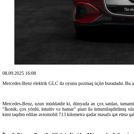
08.09.2025 16:08
Mercedes-Benz elektrik GLC ilə oyunu pozmaq üçün buradadır. Bu a
Mercedes-Benz, uzun müddətdir ki, dünyada ən çox satılan, tamamilə
"İkonik, çox yönlü, intuitiv və hamar" şüarı ilə ümumiləşdirilmiş 
kimi təqdim edilən avtomobil 713 kilometrə qədər məsafə qət etmə qabi