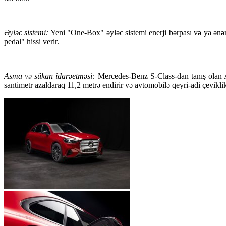
Əyləc sistemi:
Yeni "One-Box" əyləc sistemi enerji bərpası və ya ənənə
pedal" hissi verir.
Asma və sükan idarəetməsi:
Mercedes-Benz S-Class-dan tanış olan A
santimetr azaldaraq 11,2 metrə endirir və avtomobilə qeyri-adi çeviklik