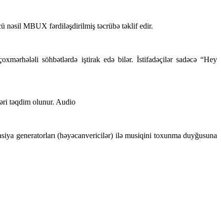
 nəsil MBUX fərdiləşdirilmiş təcrübə təklif edir.
xmərhələli söhbətlərdə iştirak edə bilər. İstifadəçilər sadəcə “Hey
əri təqdim olunur. Audio
asiya generatorları (həyəcanvericilər) ilə musiqini toxunma duyğusuna