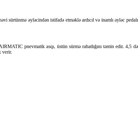
vi sürtünmə əyləcindən istifadə etməklə ardıcıl və inamlı əyləc pedalı 
IRMATIC pnevmatik asqı, üstün sürmə rahatlığını təmin edir. 4,5 də
 verir.