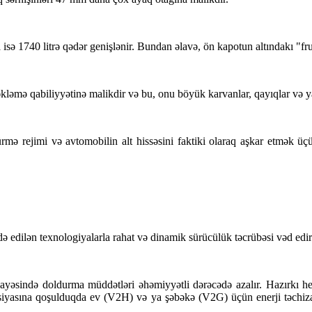
da isə 1740 litrə qədər genişlənir. Bundan əlavə, ön kapotun altındakı "f
mə qabiliyyətinə malikdir və bu, onu böyük karvanlar, qayıqlar və ya 
rejimi və avtomobilin alt hissəsini faktiki olaraq aşkar etmək üçün
 edilən texnologiyalarla rahat və dinamik sürücülük təcrübəsi vəd edir
sayəsində doldurma müddətləri əhəmiyyətli dərəcədə azalır. Hazırkı he
yasına qoşulduqda ev (V2H) və ya şəbəkə (V2G) üçün enerji təchizatçı