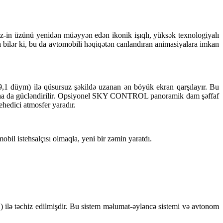
z-in üzünü yenidən müəyyən edən ikonik işıqlı, yüksək texnologiyalı
na bilər ki, bu da avtomobili həqiqətən canlandıran animasiyalara imkan
1 düym) ilə qüsursuz şəkildə uzanan ən böyük ekran qarşılayır. Bu
ə daha da gücləndirilir. Opsiyonel SKY CONTROL panoramik dam şəffaf
ehedici atmosfer yaradır.
il istehsalçısı olmaqla, yeni bir zəmin yaratdı.
 ilə təchiz edilmişdir. Bu sistem məlumat-əyləncə sistemi və avtonom