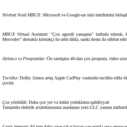
Növbəti Nəsil MBUX:
Microsoft və Google-un süni intellektini birləş
MBUX Virtual Assistant:
"Çox agentli yanaşma" istifadə edərək, köm
Mercedes” deməklə köməkçi ilə təbii dildə, sanki dostu ilə söhbət edir
Əyləncə və Proqramlar:
Ön sərnişinə 40-dan çox proqram, video axını
Təcrübə:
Dolby Atmos artıq Apple CarPlay vasitəsilə təcrübə edilə b
çevirir.
Çox yönlülük:
Daha çox yer və üstün yedəkləmə qabiliyyəti
Tamamilə elektrik arxitekturasına əsaslanan yeni GLC yanma mühərrikli
Geniş interyer:
84 mm daha uzun təkər bazası sayəsində arxa oturacaq