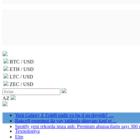
BTC / USD
ETH / USD
LTC / USD
ZEC / USD
AZ
Yeni Galaxy Z Fold8 nədir və bu il nə dəyişib? ...
Bakcell rouminqi ilə yay tətilində dünyanı kəşf et ...
Spotify yeni rekorda imza atdı: Premium abunəçilərin sayı 300 
Texnologiya
Elm