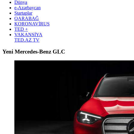
Dünya
e-Azərbaycan
Startaplar
QARABAĞ
KORONAVİRUS
TED +
VAKANSİYA
TED.AZ TV
Yeni Mercedes-Benz GLC