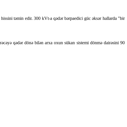
hissini təmin edir. 300 kVt-a qədər bərpaedici güc əksər hallarda "bir
rəcəyə qədər dönə bilən arxa oxun sükan sistemi dönmə dairəsini 90