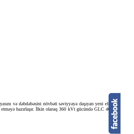
iyasını və dəbdəbəsini növbəti səviyyəyə daşıyan yeni elektrik GLC,
yyən etməyə hazırlaşır. İlkin olaraq 360 kVt gücündə GLC 400 4MATIC