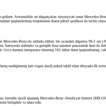
ə qaldırır. Avtomobilin ən diqqətçəkən xüsusiyyəti onun Mercedes-Ben
natdan işıqlandırılmış nöqtələrdən ibarət piksel qrafikası ilə təchiz olu
rcedes-Benz-də istifadə edilən, bir ucundan digərinə 99,3 sm (39,
dırır. İnteryerdə dəbdəbə və genişlik hissi standart panoramik dam il
dir. Gecə damına inteqrasiya olunmuş 162 ulduz damı işıqlandıraraq, val
aq təsdiqlənmiş tam vegan daxili paketi təklif edən dünyada ilk avtomob
dilən, brendin daxili işlənmiş Mercedes-Benz Əməliyyat Sistemi (MB.OS)
ni birləşdirir və idarə edir.