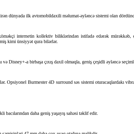
dirən dünyada ilk avtomobildaxili məlumat-əyləncə sistemi olan dördüncü
əkçi internetin kollektiv biliklərindən istifadə edərək mürəkkəb, ço
miş kimi ünsiyyət qura bilərlər.
 və Disney+-a birbaşa çıxış daxil olmaqla, geniş çeşidli əyləncə seçiml
ilər. Opsiyonel Burmester 4D surround səs sistemi oturacaqlardakı vibr
 bacılarından daha geniş yaşayış sahəsi təklif edir.
 sərnişinləri 47 mm daha çox ayaq otağına malikdir.