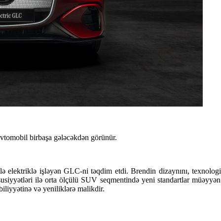
vtomobil birbaşa gələcəkdən görünür.
 elektriklə işləyən GLC-ni təqdim etdi. Brendin dizaynını, texnolog
xüsusiyyətləri ilə orta ölçülü SUV seqmentində yeni standartlar müə
liyyətinə və yeniliklərə malikdir.