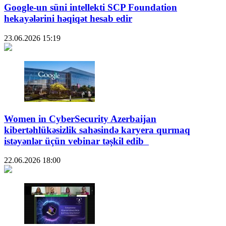
Google-un süni intellekti SCP Foundation
hekayələrini həqiqət hesab edir
23.06.2026
15:19
Women in CyberSecurity Azerbaijan
kibertəhlükəsizlik sahəsində karyera qurmaq
istəyənlər üçün vebinar təşkil edib
22.06.2026
18:00