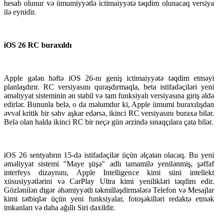
hesab olunur və ümumiyyətlə ictimaiyyətə təqdim olunacaq versiya
ilə eynidir.
iOS 26 RC buraxıldı
Apple gələn həftə iOS 26-nı geniş ictimaiyyətə təqdim etməyi
planlaşdırır. RC versiyasını quraşdırmaqla, beta istifadəçiləri yeni
əməliyyat sisteminin ən stabil və tam funksiyalı versiyasına giriş əldə
edirlər. Bununla belə, o da məlumdur ki, Apple ümumi buraxılışdan
əvvəl kritik bir səhv aşkar edərsə, ikinci RC versiyasını buraxa bilər.
Belə olan halda ikinci RC bir neçə gün ərzində sınaqçılara çata bilər.
iOS 26 sentyabrın 15-də istifadəçilər üçün əlçatan olacaq. Bu yeni
əməliyyat sistemi "Maye şüşə" adlı tamamilə yenilənmiş, şəffaf
interfeys dizaynını, Apple Intelligence kimi süni intellekt
xüsusiyyətlərini və CarPlay Ultra kimi yenilikləri təqdim edir.
Gözlənilən digər əhəmiyyətli təkmilləşdirmələrə Telefon və Mesajlar
kimi tətbiqlər üçün yeni funksiyalar, fotoşəkilləri redaktə etmək
imkanları və daha ağıllı Siri daxildir.