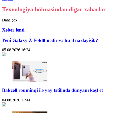
Texnologiya bölməsindən digər xəbərlər
Daha çox
Xəbər lenti
Yeni Galaxy Z Fold8 nədir və bu il nə dəyişib?
05.08.2026
16:24
Bakcell rouminqi ilə yay tətilində dünyanı kəşf et
04.08.2026
11:44