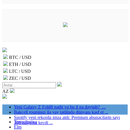
BTC / USD
ETH / USD
LTC / USD
ZEC / USD
AZ
Yeni Galaxy Z Fold8 nədir və bu il nə dəyişib? ...
Bakcell rouminqi ilə yay tətilində dünyanı kəşf et ...
Spotify yeni rekorda imza atdı: Premium abunəçilərin sayı
Texnologiya
300 milyonu keçdi ...
Elm