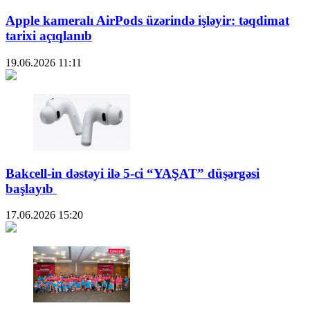
Apple kameralı AirPods üzərində işləyir: təqdimat
tarixi açıqlanıb
19.06.2026
11:11
Bakcell-in dəstəyi ilə 5-ci “YAŞAT” düşərgəsi
başlayıb
17.06.2026
15:20