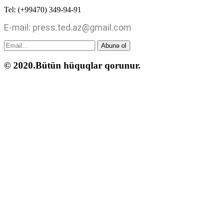
Tel: (+99470) 349-94-91
E-mail: press.ted.az@gmail.com
Abunə ol
© 2020.Bütün hüquqlar qorunur.