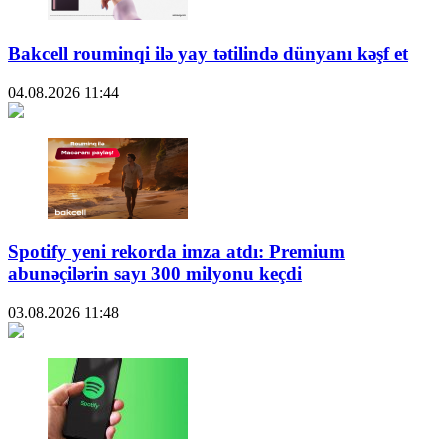
Bakcell rouminqi ilə yay tətilində dünyanı kəşf et
04.08.2026
11:44
Spotify yeni rekorda imza atdı: Premium
abunəçilərin sayı 300 milyonu keçdi
03.08.2026
11:48