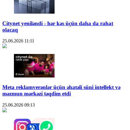
Citynet yeniləndi - hər kəs üçün daha da rahat
olacaq
25.06.2026
11:11
Meta reklamverənlər üçün əhatəli süni intellekt və
məzmun mərkəzi təqdim etdi
25.06.2026
09:13