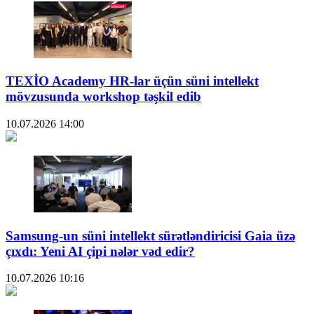
TEXİO Academy HR-lar üçün süni intellekt
mövzusunda workshop təşkil edib
10.07.2026
14:00
Samsung-un süni intellekt sürətləndiricisi Gaia üzə
çıxdı: Yeni AI çipi nələr vəd edir?
10.07.2026
10:16