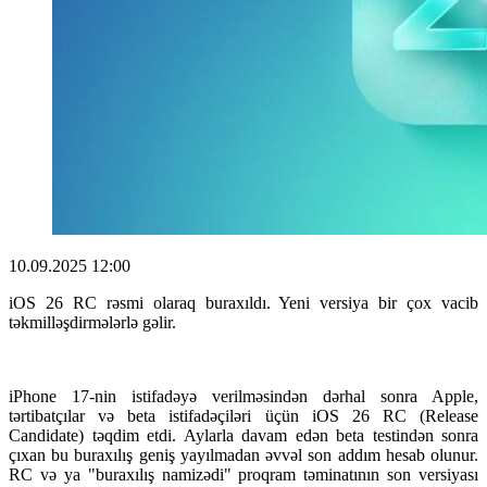
10.09.2025 12:00
iOS 26 RC rəsmi olaraq buraxıldı. Yeni versiya bir çox vacib
təkmilləşdirmələrlə gəlir.
iPhone 17-nin istifadəyə verilməsindən dərhal sonra Apple,
tərtibatçılar və beta istifadəçiləri üçün iOS 26 RC (Release
Candidate) təqdim etdi. Aylarla davam edən beta testindən sonra
çıxan bu buraxılış geniş yayılmadan əvvəl son addım hesab olunur.
RC və ya "buraxılış namizədi" proqram təminatının son versiyası