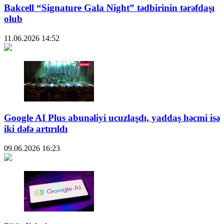
Bakcell “Signature Gala Night” tədbirinin tərəfdaşı
olub
11.06.2026
14:52
Google AI Plus abunəliyi ucuzlaşdı, yaddaş həcmi isə
iki dəfə artırıldı
09.06.2026
16:23