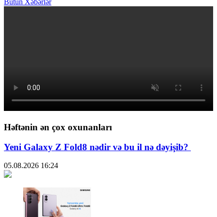
Bütün Xəbərlər
Həftənin ən çox oxunanları
Yeni Galaxy Z Fold8 nədir və bu il nə dəyişib?
05.08.2026
16:24