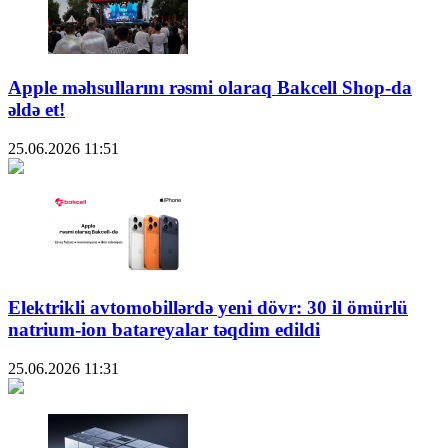
Apple məhsullarını rəsmi olaraq Bakcell Shop-da
əldə et!
25.06.2026
11:51
Elektrikli avtomobillərdə yeni dövr: 30 il ömürlü
natrium-ion batareyalar təqdim edildi
25.06.2026
11:31