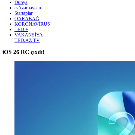
Dünya
e-Azərbaycan
Startaplar
QARABAĞ
KORONAVİRUS
TED +
VAKANSİYA
TED.AZ TV
iOS 26 RC çıxdı!