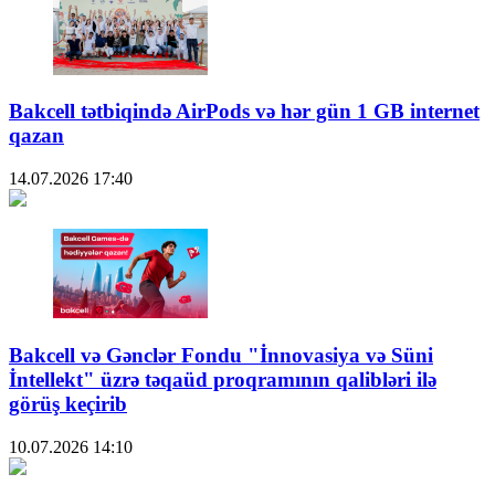
Bakcell tətbiqində AirPods və hər gün 1 GB internet
qazan
14.07.2026
17:40
Bakcell və Gənclər Fondu "İnnovasiya və Süni
İntellekt" üzrə təqaüd proqramının qalibləri ilə
görüş keçirib
10.07.2026
14:10