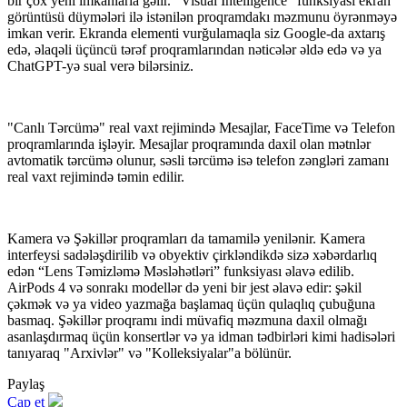
bir çox yeni imkanlarla gəlir. "Visual Intelligence" funksiyası ekran
görüntüsü düymələri ilə istənilən proqramdakı məzmunu öyrənməyə
imkan verir. Ekranda elementi vurğulamaqla siz Google-da axtarış
edə, əlaqəli üçüncü tərəf proqramlarından nəticələr əldə edə və ya
ChatGPT-yə sual verə bilərsiniz.
"Canlı Tərcümə" real vaxt rejimində Mesajlar, FaceTime və Telefon
proqramlarında işləyir. Mesajlar proqramında daxil olan mətnlər
avtomatik tərcümə olunur, səsli tərcümə isə telefon zəngləri zamanı
real vaxt rejimində təmin edilir.
Kamera və Şəkillər proqramları da tamamilə yenilənir. Kamera
interfeysi sadələşdirilib və obyektiv çirkləndikdə sizə xəbərdarlıq
edən “Lens Təmizləmə Məsləhətləri” funksiyası əlavə edilib.
AirPods 4 və sonrakı modellər də yeni bir jest əlavə edir: şəkil
çəkmək və ya video yazmağa başlamaq üçün qulaqlıq çubuğuna
basmaq. Şəkillər proqramı indi müvafiq məzmuna daxil olmağı
asanlaşdırmaq üçün konsertlər və ya idman tədbirləri kimi hadisələri
tanıyaraq "Arxivlər" və "Kolleksiyalar"a bölünür.
Paylaş
Çap et