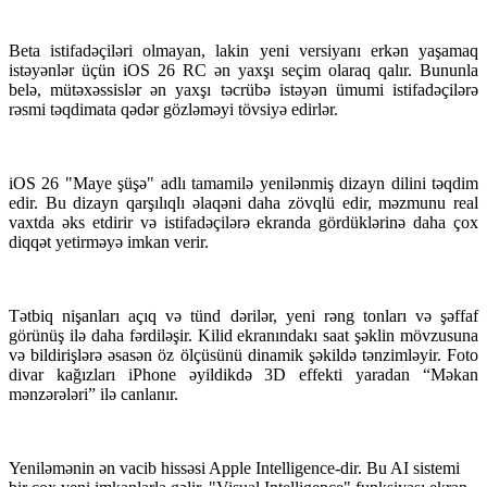
Beta istifadəçiləri olmayan, lakin yeni versiyanı erkən yaşamaq
istəyənlər üçün iOS 26 RC ən yaxşı seçim olaraq qalır. Bununla
belə, mütəxəssislər ən yaxşı təcrübə istəyən ümumi istifadəçilərə
rəsmi təqdimata qədər gözləməyi tövsiyə edirlər.
iOS 26 "Maye şüşə" adlı tamamilə yenilənmiş dizayn dilini təqdim
edir. Bu dizayn qarşılıqlı əlaqəni daha zövqlü edir, məzmunu real
vaxtda əks etdirir və istifadəçilərə ekranda gördüklərinə daha çox
diqqət yetirməyə imkan verir.
Tətbiq nişanları açıq və tünd dərilər, yeni rəng tonları və şəffaf
görünüş ilə daha fərdiləşir. Kilid ekranındakı saat şəklin mövzusuna
və bildirişlərə əsasən öz ölçüsünü dinamik şəkildə tənzimləyir. Foto
divar kağızları iPhone əyildikdə 3D effekti yaradan “Məkan
mənzərələri” ilə canlanır.
Yeniləmənin ən vacib hissəsi Apple Intelligence-dir. Bu AI sistemi