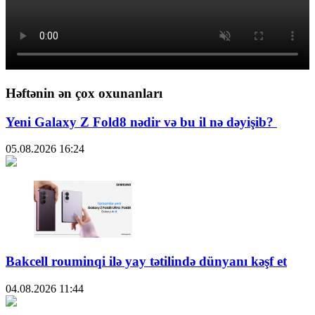
Həftənin ən çox oxunanları
Yeni Galaxy Z Fold8 nədir və bu il nə dəyişib?
05.08.2026
16:24
Bakcell rouminqi ilə yay tətilində dünyanı kəşf et
04.08.2026
11:44