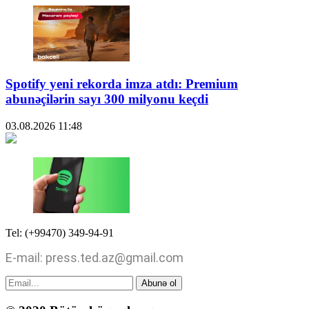
Spotify yeni rekorda imza atdı: Premium
abunəçilərin sayı 300 milyonu keçdi
03.08.2026
11:48
Tel: (+99470) 349-94-91
E-mail: press.ted.az@gmail.com
Abunə ol