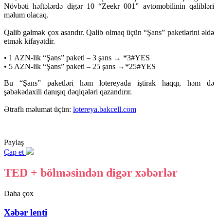
Növbəti həftələrdə digər 10 “Zeekr 001” avtomobilinin qalibləri
məlum olacaq.
Qalib gəlmək çox asandır. Qalib olmaq üçün “Şans” paketlərini əldə
etmək kifayətdir.
• 1 AZN-lik “Şans” paketi – 3 şans → *3#YES
• 5 AZN-lik “Şans” paketi – 25 şans →*25#YES
Bu “Şans” paketləri həm lotereyada iştirak haqqı, həm də
şəbəkədaxili danışıq dəqiqələri qazandırır.
Ətraflı məlumat üçün:
lotereya.bakcell.com
Paylaş
Çap et
TED + bölməsindən digər xəbərlər
Daha çox
Xəbər lenti