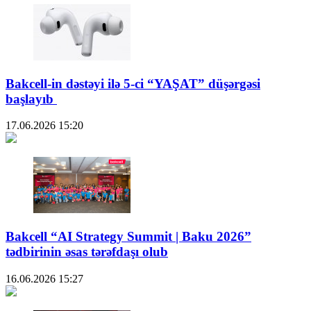
Bakcell-in dəstəyi ilə 5-ci “YAŞAT” düşərgəsi
başlayıb
17.06.2026
15:20
Bakcell “AI Strategy Summit | Baku 2026”
tədbirinin əsas tərəfdaşı olub
16.06.2026
15:27