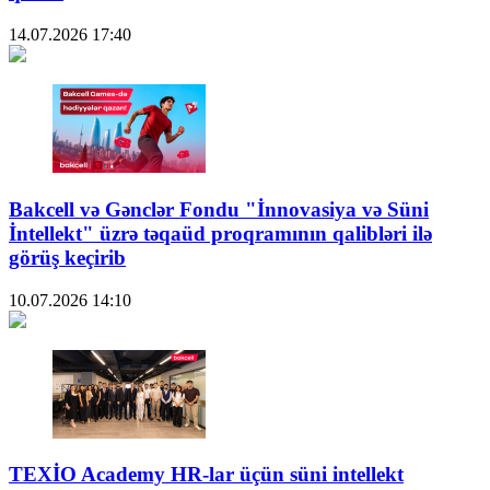
14.07.2026
17:40
Bakcell və Gənclər Fondu "İnnovasiya və Süni
İntellekt" üzrə təqaüd proqramının qalibləri ilə
görüş keçirib
10.07.2026
14:10
TEXİO Academy HR-lar üçün süni intellekt