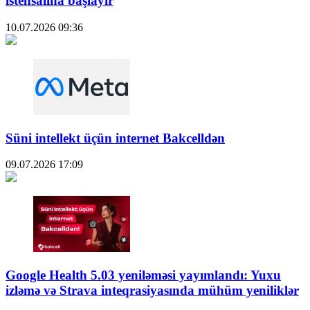
istehsalına başlayır
10.07.2026
09:36
Süni intellekt üçün internet Bakcelldən
09.07.2026
17:09
Google Health 5.03 yeniləməsi yayımlandı: Yuxu
izləmə və Strava inteqrasiyasında mühüm yeniliklər