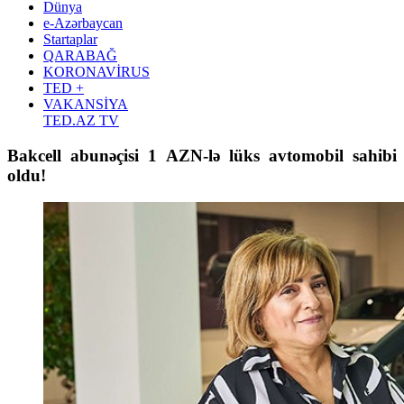
Dünya
e-Azərbaycan
Startaplar
QARABAĞ
KORONAVİRUS
TED +
VAKANSİYA
TED.AZ TV
Bakcell abunəçisi 1 AZN-lə lüks avtomobil sahibi
oldu!