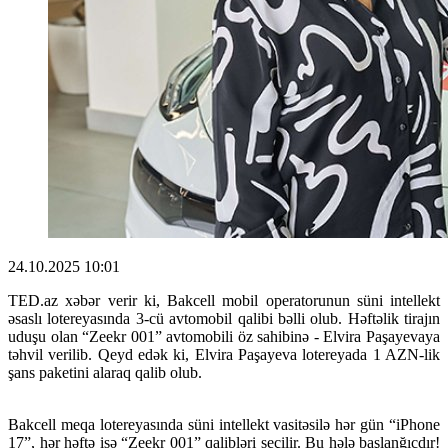
24.10.2025 10:01
TED.az xəbər verir ki, Bakcell mobil operatorunun süni intellekt
əsaslı lotereyasında 3-cü avtomobil qalibi bəlli olub. Həftəlik tirajın
uduşu olan “Zeekr 001” avtomobili öz sahibinə - Elvira Paşayevaya
təhvil verilib. Qeyd edək ki, Elvira Paşayeva lotereyada 1 AZN-lik
şans paketini alaraq qalib olub.
Bakcell meqa lotereyasında süni intellekt vasitəsilə hər gün “iPhone
17”, hər həftə isə “Zeekr 001” qalibləri seçilir. Bu hələ başlanğıcdır!