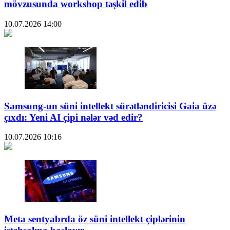
mövzusunda workshop təşkil edib
10.07.2026
14:00
Samsung-un süni intellekt sürətləndiricisi Gaia üzə
çıxdı: Yeni AI çipi nələr vəd edir?
10.07.2026
10:16
Meta sentyabrda öz süni intellekt çiplərinin