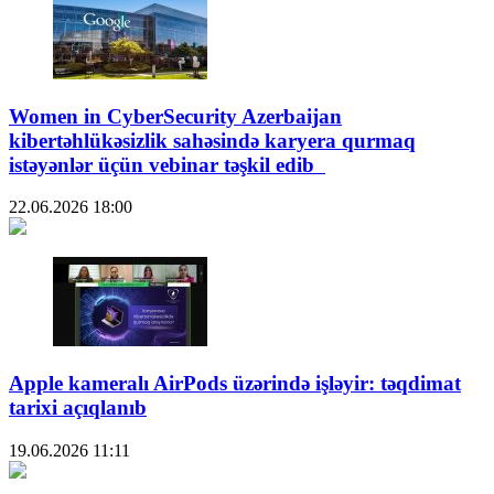
Women in CyberSecurity Azerbaijan
kibertəhlükəsizlik sahəsində karyera qurmaq
istəyənlər üçün vebinar təşkil edib
22.06.2026
18:00
Apple kameralı AirPods üzərində işləyir: təqdimat
tarixi açıqlanıb
19.06.2026
11:11