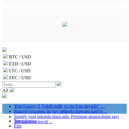
BTC / USD
ETH / USD
LTC / USD
ZEC / USD
AZ
Yeni Galaxy Z Fold8 nədir və bu il nə dəyişib? ...
Bakcell rouminqi ilə yay tətilində dünyanı kəşf et ...
Spotify yeni rekorda imza atdı: Premium abunəçilərin sayı
Texnologiya
300 milyonu keçdi ...
Elm