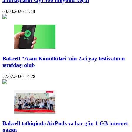
abunəçilərin sayı 300 milyonu keçdi
03.08.2026
11:48
Bakcell “Asan Könüllüləri”nin 2-ci yay festivalının
tərəfdaşı olub
22.07.2026
14:28
Bakcell tətbiqində AirPods və hər gün 1 GB internet
qazan