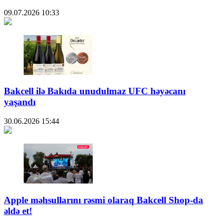
09.07.2026
10:33
Bakcell ilə Bakıda unudulmaz UFC həyəcanı
yaşandı
30.06.2026
15:44
Apple məhsullarını rəsmi olaraq Bakcell Shop-da
əldə et!