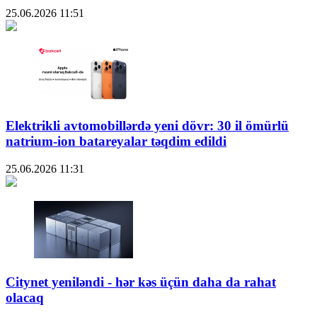
25.06.2026
11:51
Elektrikli avtomobillərdə yeni dövr: 30 il ömürlü
natrium-ion batareyalar təqdim edildi
25.06.2026
11:31
Citynet yeniləndi - hər kəs üçün daha da rahat
olacaq