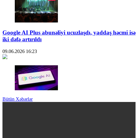
Google AI Plus abunəliyi ucuzlaşdı, yaddaş həcmi isə
iki dəfə artırıldı
09.06.2026
16:23
Bütün Xəbərlər