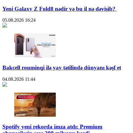
Yeni Galaxy Z Fold8 nədir və bu il nə dəyişib?
05.08.2026
16:24
Bakcell rouminqi ilə yay tətilində dünyanı kəşf et
04.08.2026
11:44
Spotify yeni rekorda imza atdı: Premium